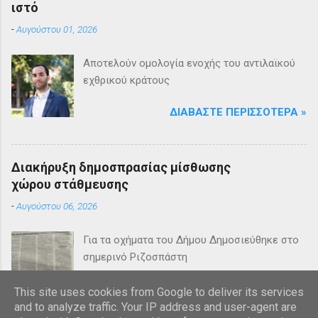
ιστό
-
Αυγούστου 01, 2026
Αποτελούν ομολογία ενοχής του αντιλαϊκού
εχθρικού κράτους
ΔΙΑΒΆΣΤΕ ΠΕΡΙΣΣΌΤΕΡΑ »
Διακήρυξη δημοσπρασίας μίσθωσης
χώρου στάθμευσης
-
Αυγούστου 06, 2026
Για τα οχήματα του Δήμου Δημοσιεύθηκε στο
σημερινό Ριζοσπάστη
ΔΙΑΒΆΣΤΕ ΠΕΡΙΣΣΌΤΕΡΑ »
This site uses cookies from Google to deliver its services
and to analyze traffic. Your IP address and user-agent are