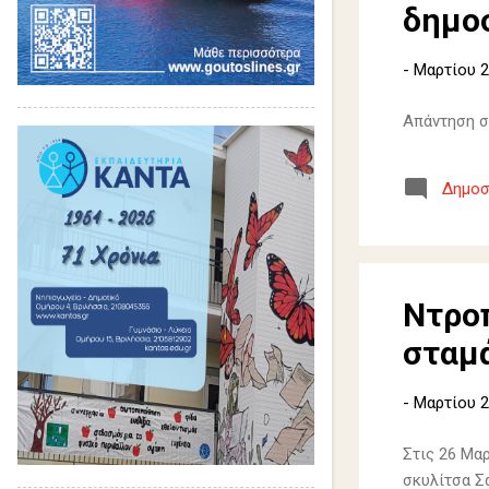
δημο
-
Μαρτίου 2
Απάντηση σ
Δημοσ
Ντροπ
σταμά
-
Μαρτίου 2
Στις 26 Μαρ
σκυλίτσα Σ