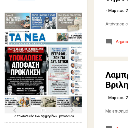
-
Μαρτίου 2
Απάντηση σ
Δημοσ
Λαμπ
Βριλ
-
Μαρτίου 2
Με επισημό
Τα
πρωτοσέλιδα
των
εφημερίδων
-
protoselida