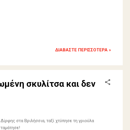
ΔΙΑΒΆΣΤΕ ΠΕΡΙΣΣΌΤΕΡΑ »
ωμένη σκυλίτσα και δεν
ό Δίρφης στα Βριλήσσια, ταξί χτύπησε τη γριούλα
σταμάτησε!