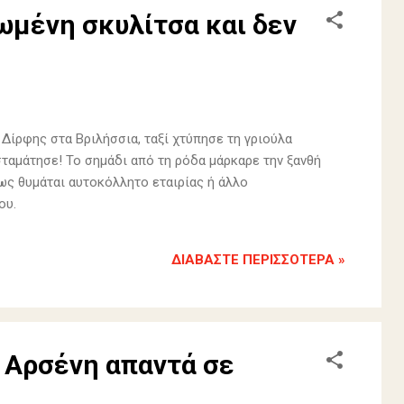
ωμένη σκυλίτσα και δεν
ό Δίρφης στα Βριλήσσια, ταξί χτύπησε τη γριούλα
σταμάτησε! To σημάδι από τη ρόδα μάρκαρε την ξανθή
πως θυμάται αυτοκόλλητο εταιρίας ή άλλο
ου.
ΔΙΑΒΆΣΤΕ ΠΕΡΙΣΣΌΤΕΡΑ »
- Αρσένη απαντά σε