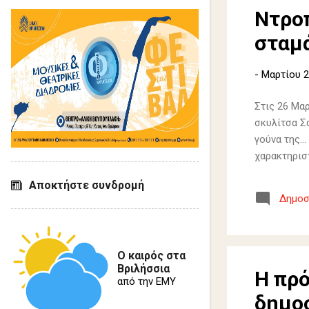
Ντροπ
σταμά
-
Μαρτίου 2
Στις 26 Μαρ
σκυλίτσα Σ
γούνα της..
χαρακτηριστ
Αποκτήστε συνδρομή
Δημοσ
Ο καιρός στα
Βριλήσσια
Η πρό
από την ΕΜΥ
δημο