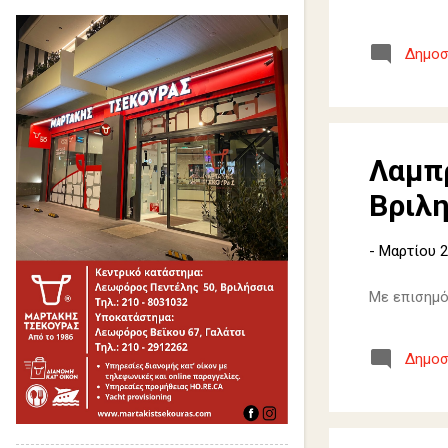
Δημοσ
Λαμπ
Βριλ
-
Μαρτίου 2
Με επισημό
Δημοσ