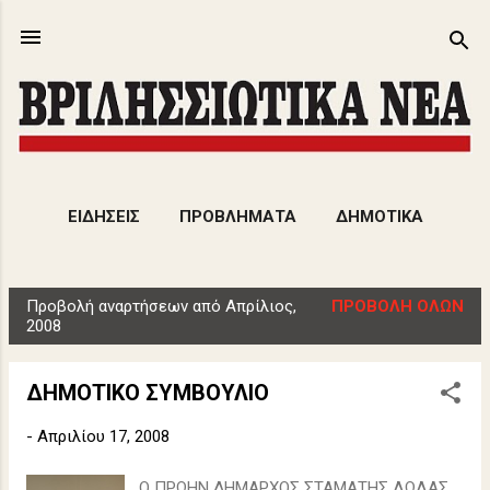
Μετάβαση στο κύριο περιεχόμενο
ΕΙΔΗΣΕΙΣ
ΠΡΟΒΛΗΜΑΤΑ
ΔΗΜΟΤΙΚΑ
ΕΚΔΗΛΩΣΕΙΣ
ΑΡΘΡΑ
ΠΕΡΙΣΣΌΤΕΡΑ…
Προβολή αναρτήσεων από Απρίλιος,
ΠΡΟΒΟΛΉ ΌΛΩΝ
ΠΟΛΙΤΙΣΜΟΣ
Α
2008
ν
α
ΔΗΜΟΤΙΚΟ ΣΥΜΒΟΥΛΙΟ
ρ
τ
-
Απριλίου 17, 2008
ή
Ο ΠΡΩΗΝ ΔΗΜΑΡΧΟΣ ΣΤΑΜΑΤΗΣ ΛΩΛΑΣ