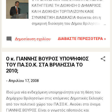
σ
ΚΑΤΗΓΓΕΙΛΕ ΤΗ ΔΙΟΙΚΗΣΗ Ο ΔΗΜΑΡΧΟΣ
ε
ΚΑΙ Η ΔΙΟΙΚΗΣΗ ΤΟΡΠΙΛΙΖΟΥΝ ΚΑΘΕ
ι
ΣΥΝΑΙΝΕΤΙΚΗ ΔΙΑΔΙΚΑΣΙΑ Φαίνεται ότι η
ς
σημερινή διοίκηση του Δήμου Βριλησσίων
δεν αντέχει τη συναίνεση των πολιτικών
δυνάμεων και την λήψη κοινών αποφάσεων
ΔΙΑΒΆΣΤΕ ΠΕΡΙΣΣΌΤΕΡΑ »
Δημοσίευση σχολίου
της διαπαραταξιακής επιτροπής που η ίδια
είχε αποδεχτεί να συσταθεί... Εξηγούμαστε.
Η δημοτική αρχή είχε φέρει στο Δημοτικό
Ο κ. ΓΙΑΝΝΗΣ ΒΟΥΡΟΣ ΥΠΟΨΗΦΙΟΣ
Συμβούλιο την εισήγηση για αυξήσεις
ΤΟΥ ΠΑ.ΣΟ.Κ. ΣΤΑ ΒΡΙΛΗΣΣΙΑ ΤΟ
στους λογαριασμούς του νερού. Η
2010;
αξιωματική αντιπολίτευση πρότεινε τη
σύσταση διαπαραταξιακής επιτροπής για
-
Απριλίου 17, 2008
την συναινετική λήψη των σχετικών
αποφάσεων. Η διοίκηση αποδέχτηκε την
Ιδού μια νέα ενδεχόμενη υποψηφιότητα για τη θέση του
πρόταση και τη συγκρότηση της επιτροπής
Δημάρχου Βριλησσίων στις επόμενες Δημοτικές Εκλογές
από τους δημοτικούς συνδυασμούς. Η
από τον πολιτικό χώρο του ΠΑ.ΣΟ.Κ.. Ακούει στο όνομα
Αγωνιστική Δημοτική Κίνηση (ΚΚΕ)
ΓΙΑΝΝΗΣ ΒΟΥΡΟΣ. Είναι ο γνωστός ηθοποιός και