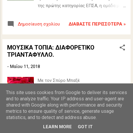
της πρώτης κατηγορίας ΕΠΣΑ, η ομάδα μας
αναδείχθηκε δέκατη πέμπτη με 24 βαθμούς,
με 5 νίκες, 9 ισοπαλίες και 16 ήττες, ενώ
ΔΙΑΒΆΣΤΕ ΠΕΡΙΣΣΌΤΕΡΑ »
Δημοσίευση σχολίου
σημείωσε 26 γκολ και δέχθηκε 50. Από την
νέα ποδοσφαιρική περίοδο που αρχίζει
στα μέσα Σεπτεμβρίου η ομάδα μας θα
ΜΟΥΣΙΚΑ ΤΟΠΙΑ: ΔΙΑΦΟΡΕΤΙΚΟ
αγωνιστεί στην δεύτερη ερασιτεχνική
ΤΡΙΑΝΤΑΦΥΛΛΟ.
κατηγορία της Αθήνας. Επί της ουσίας,
αξίζει να διευκρινιστεί ότι ο Κένταυρος αν
-
Μαΐου 11, 2018
και προσπάθησε δεν μπόρεσε να
ανταποκριθεί στις πολύ μεγάλες
Με τον Σπύρο Μπαξέ
απαιτήσεις της πρώτης κατηγορίας.
This site uses cookies from Google to deliver its services
and to analyze traffic. Your IP address and user-agent are
shared with Google along with performance and security
metrics to ensure quality of service, generate usage
statistics, and to detect and address abuse.
ΔΙΑΒΆΣΤΕ ΠΕΡΙΣΣΌΤΕΡΑ »
3 σχόλια
LEARN MORE
GOT IT