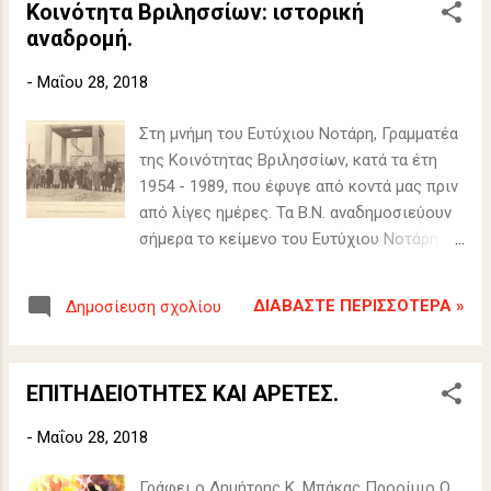
Κοινότητα Βριλησσίων: ιστορική
αναδρομή.
-
Μαΐου 28, 2018
Στη μνήμη του Ευτύχιου Νοτάρη, Γραμματέα
της Κοινότητας Βριλησσίων, κατά τα έτη
1954 - 1989, που έφυγε από κοντά μας πριν
από λίγες ημέρες. Τα Β.Ν. αναδημοσιεύουν
σήμερα το κείμενο του Ευτύχιου Νοτάρη
που συμπεριλήφθηκε στο ιστορικό
λεύκωμα του Δήμου μας για τα 50χρονα της
ΔΙΑΒΆΣΤΕ ΠΕΡΙΣΣΌΤΕΡΑ »
Δημοσίευση σχολίου
πόλης μας, στη μνήμη του και σε
αποχαιρετισμό.
ΕΠΙΤΗΔΕΙΟΤΗΤΕΣ ΚΑΙ ΑΡΕΤΕΣ.
-
Μαΐου 28, 2018
Γράφει ο Δημήτρης Κ. Μπάκας Προοίμιο Ο