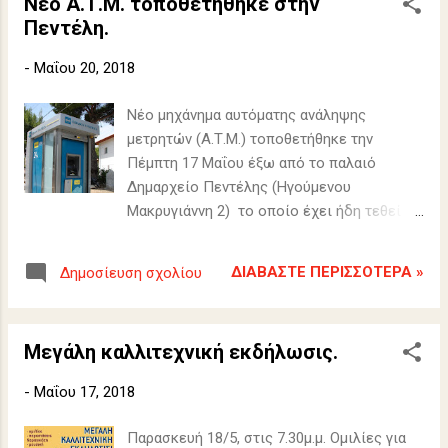
Νέο Α.Τ.Μ. τοποθετήθηκε στην
Πεντέλη.
-
Μαΐου 20, 2018
Νέο μηχάνημα αυτόματης ανάληψης
μετρητών (Α.Τ.Μ.) τοποθετήθηκε την
Πέμπτη 17 Μαΐου έξω από το παλαιό
Δημαρχείο Πεντέλης (Ηγούμενου
Μακρυγιάννη 2) το οποίο έχει ήδη τεθεί σε
λειτουργία. Το νέο Α.Τ.Μ. αντικατέστησε
προηγούμενο το οποίο είχαν ανατινάξει
ΔΙΑΒΆΣΤΕ ΠΕΡΙΣΣΌΤΕΡΑ »
Δημοσίευση σχολίου
πρόσφατα άγνωστοι δράστες..
Μεγάλη καλλιτεχνική εκδήλωσις.
-
Μαΐου 17, 2018
Παρασκευή 18/5, στις 7.30μ.μ. Ομιλίες για