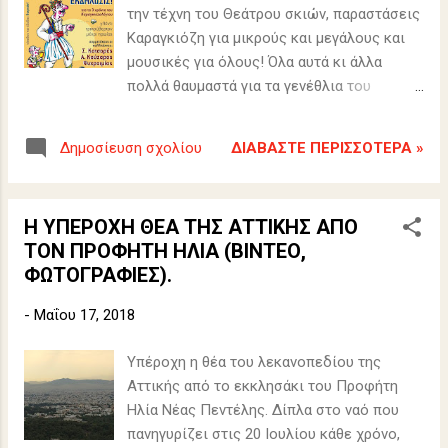
την τέχνη του Θεάτρου σκιών, παραστάσεις
Καραγκιόζη για μικρούς και μεγάλους και
μουσικές για όλους! Όλα αυτά κι άλλα
πολλά θαυμαστά για τα γενέθλια του
ΚαραγκιοζοΛόγιου. Σπεύσατε! Είσοδος κι
έξοδος ελεύθερη. άΠΕΙΡΟΣ χΩΡΑ ΕΚΔΟΣΕΙΣ
ΔΙΑΒΆΣΤΕ ΠΕΡΙΣΣΌΤΕΡΑ »
Δημοσίευση σχολίου
-ΒΙΒΛΙΟΠΩΛΕΙΟ Σισμανογλείου 10,
Βριλήσσια, 211 410 9989
Η ΥΠΕΡΟΧΗ ΘΕΑ ΤΗΣ ΑΤΤΙΚΗΣ ΑΠΟ
ΤΟΝ ΠΡΟΦΗΤΗ ΗΛΙΑ (ΒΙΝΤΕΟ,
ΦΩΤΟΓΡΑΦΙΕΣ).
-
Μαΐου 17, 2018
Υπέροχη η θέα του λεκανοπεδίου της
Αττικής από το εκκλησάκι του Προφήτη
Ηλία Νέας Πεντέλης. Δίπλα στο ναό που
πανηγυρίζει στις 20 Ιουλίου κάθε χρόνο,