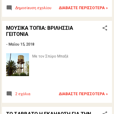
που τιμούν την γιορτή της πόλης μας. Όπως
ΔΙΑΒΆΣΤΕ ΠΕΡΙΣΣΌΤΕΡΑ »
Δημοσίευση σχολίου
φαίνεται από τις φωτογραφίες που
δημοσιεύουμε οι προετοιμασίες του
πανηγυριού είναι στο φουλ. Όπως κάθε
ΜΟΥΣΙΚΑ ΤΟΠΙΑ: ΒΡΙΛΗΣΣΙΑ
χρόνο έτσι κι εφέτος αναμένεται τις δύο
ΓΕΙΤΟΝΙΑ
αυτές ημέρες, την σημερινή - παραμονή και
την αυριανή - ανήμερα της εορτής πολύ
-
Μαΐου 15, 2018
μεγάλη προσέλευση κόσμου. Σύμφωνα με
το πρόγραμμα σήμερα το απόγευμα θα
Με τον Σπύρο Μπαξέ
ψαλεί στον Ι.Ν. Αναλήψεως μέγας
αρχιερατικός εσπερινός και αύριο το πρωί
ο όρθρος και η θεία λειτουργία. Αύριο το
απόγευμα θα ψαλεί ο πανηγυρικός
εσπερινός και κατά τις 20.00 μ.μ. θα
ακολουθήσει η καθιερωμένη λιτανεία της
ΔΙΑΒΆΣΤΕ ΠΕΡΙΣΣΌΤΕΡΑ »
2 σχόλια
ιερής εικόνας με τη συνοδεία των αρχών
της πόλης. ΔΕΙΤΕ ΤΙΣ ΦΩΤΟΓΡΑΦΙΕΣ.