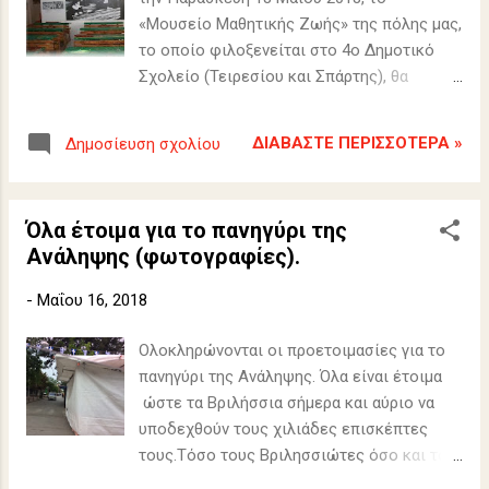
«Μουσείο Μαθητικής Ζωής» της πόλης μας,
το οποίο φιλοξενείται στο 4ο Δημοτικό
Σχολείο (Τειρεσίου και Σπάρτης), θα
παραμείνει ανοιχτό για το κοινό από 14.00
έως 18.00 μ.μ.. Μπορείτε να το
ΔΙΑΒΆΣΤΕ ΠΕΡΙΣΣΌΤΕΡΑ »
Δημοσίευση σχολίου
επισκεφθείτε και να παίξετε παιχνίδια
παλαιότερων εποχών «γιατί οι μικροί
πρέπει να μαθαίνουν και οι μεγάλοι να
Όλα έτοιμα για το πανηγύρι της
θυμούνται». Υπεύθυνη «Μουσείου
Ανάληψης (φωτογραφίες).
Μαθητικής Ζωής» η κυρία Βουτσαδάκη
Αικατερίνη-Εκπαιδευτικός. Τηλέφωνο
-
Μαΐου 16, 2018
επικοινωνίας: 2108046275.
Ολοκληρώνονται οι προετοιμασίες για το
πανηγύρι της Ανάληψης. Όλα είναι έτοιμα
ώστε τα Βριλήσσια σήμερα και αύριο να
υποδεχθούν τους χιλιάδες επισκέπτες
τους.Τόσο τους Βριλησσιώτες όσο και το
πλήθος των ανθρώπων από άλλες περιοχές