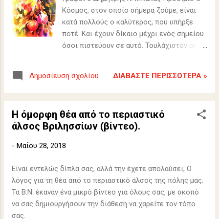
Κόσμος, στον οποίο σήμερα ζούμε, είναι
κατά πολλούς ο καλύτερος, που υπήρξε
ποτέ. Και έχουν δίκαιο μέχρι ενός σημείου
όσοι πιστεύουν σε αυτό. Τουλάχιστον από
μερικές πολύ ενδιαφέρουσες πλευρές ο
άνθρωπος σήμερα ζει σε πιο ανθρώπινο
ΔΙΑΒΆΣΤΕ ΠΕΡΙΣΣΌΤΕΡΑ »
Δημοσίευση σχολίου
περιβάλλον, αν και η ανθρωπινότητα
βρίσκεται σε ύφεση. Οι επιστήμες και η
τεχνολογία με τα αξιοθαύμαστα
Η όμορφη θέα από το περιαστικό
επιτεύγματά τους έχουν προσφέρει
άλσος Βριλησσίων (βίντεο).
ανεκτίμητη ενέργεια στον άνθρωπο, με την
οποία ξεπέρασε ανυπέρβλητες δυσκολίες
-
Μαΐου 28, 2018
και ουσιαστικά αισθάνεται ως εάν να είναι
κυρίαρχος των φυσικών δυνάμεων. Έχει
Είναι εντελώς δίπλα σας, αλλά την έχετε απολαύσει; Ο
την αίσθηση ότι τα πάντα έγιναν για τον
λόγος για τη θέα από το περιαστικό άλσος της πόλης μας.
άνθρωπο!
Τα Β.Ν. έκαναν ένα μικρό βίντεο για όλους σας, με σκοπό
να σας δημιουργήσουν την διάθεση να χαρείτε τον τόπο
σας.