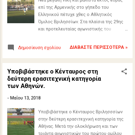
επί της Αρμενικής στο γήπεδο του
Ελληνικού πέτυχε χθες ο Αθλητικός
Όμιλος Βριλησσίων. Στα πλαίσια της 29ης
και προτελευταίας αγωνιστικής του
δεύτερου ομίλου της δεύτερης
ερασιτεχνικής κατηγορίας της Αθήνας, η
ΔΙΑΒΆΣΤΕ ΠΕΡΙΣΣΌΤΕΡΑ »
Δημοσίευση σχολίου
ιστορική μας ομάδα επικράτησε της
Αρμενικής με το άνετο σκόρ 3-1. Μετά από
29 αγωνιστικές ο Α.Ο.Β. βρίσκεται στην
Υποβιβάστηκε ο Κένταυρος στη
τέταρτη θέση του ομίλου του με 57
δεύτερη ερασιτεχνική κατηγορία
βαθμούς. Το επόμενο Σάββατο ο Α.Ο.Β.
των Αθηνών.
δίνει τον τελευταίο αγώνα του εφετινού
πρωταθλήματος απέναντι στον Αττικό
-
Μαΐου 13, 2018
εντός της έδρας μας στο δημοτικό γήπεδο
όπου όλοι θα συγκεντρωθούμε για να
Υποβιβάστηκε ο Κένταυρος Βριλησσσίων
χειροκροτήσουμε την μεγάλη προσπάθεια
στην δεύτερη ερασιτεχνική κατηγορία της
ενός ολόκληρου χρόνου των παικτών μας.
Αθήνας. Μετά την ολοκλήρωση και των
τριάντα αγωνιστικών του πρώτου ομίλου