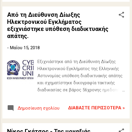
συνολικά 6.101 σχετικές παραβάσεις σε
όλη την επικράτεια.
Από τη Διεύθυνση Δίωξης
Ηλεκτρονικού Εγκλήματος
εξιχνιάστηκε υπόθεση διαδικτυακής
απάτης.
-
Μαΐου 15, 2018
Εξιχνιάστηκε από τη Διεύθυνση Δίωξης
Ηλεκτρονικού Εγκλήματος της Ελληνικής
Αστυνομίας υπόθεση διαδικτυακής απάτης
και σχηματίστηκε δικογραφία τακτικής
διαδικασίας σε βάρος 56χρονης ημεδαπής
για απάτη μέσω διαδικτύου και παράβαση
της νομοθεσίας για τα παίγνια.
ΔΙΑΒΆΣΤΕ ΠΕΡΙΣΣΌΤΕΡΑ »
Δημοσίευση σχολίου
Νίκος Γκάτσος - Της μοναξιάς.