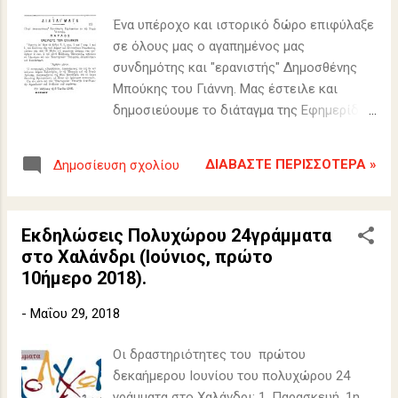
σ
ε
Ένα υπέροχο και ιστορικό δώρο επιφύλαξε
ι
σε όλους μας ο αγαπημένος μας
συνδημότης και "ερανιστής" Δημοσθένης
ς
Μπούκης του Γιάννη. Μας έστειλε και
δημοσιεύουμε το διάταγμα της Εφημερίδος
της Κυβερνήσεως "αναγνωρίσεως
Κοινότητος Βριλησσίων εν τω Νομώ
ΔΙΑΒΆΣΤΕ ΠΕΡΙΣΣΌΤΕΡΑ »
Δημοσίευση σχολίου
Αττικής"που υπεγράφη "εν Αθήναις τη 29η
Ιουλίου 1949", από τον "Παύλο Βασιλέα των
Ελλήνων και τον επί των Εσωτερικών
Εκδηλώσεις Πολυχώρου 24γράμματα
Υπουργό Φ. Ζαίμη". Το ιστορικό για την
στο Χαλάνδρι (Ιούνιος, πρώτο
πόλη μας κείμενο: "Ο συνοικισμός
10ήμερο 2018).
"Βριλήσσια", αποσπώμενος του εις ον νυν
υπάγεται Δήμου Χαλανδρίου, εν τη Επαρχία
-
Μαΐου 29, 2018
και τω Νομώ Αττικής, αναγνωρίζεται εις
ιδίαν Κοινότητα, υπό το όνομα "Κοινότης
Οι δραστηριότητες του πρώτου
Βριλησσίων", με έδραν τον ομώνυμον
δεκαήμερου Ιουνίου του πολυχώρου 24
συνοικισμόν". Τις ευχαριστίες μας .
γράμματα στο Χαλάνδρι: 1. Παρασκευή, 1η