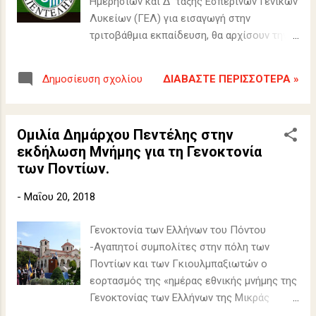
Ημερήσιων και Δ΄ τάξης Εσπερινών Γενικών
Λυκείων (ΓΕΛ) για εισαγωγή στην
τριτοβάθμια εκπαίδευση, θα αρχίσουν την
Παρασκευή 8-6-2018 . Τα Εξεταστικά
Κέντρα που έχουν οριστεί για τη διεξαγωγή
ΔΙΑΒΆΣΤΕ ΠΕΡΙΣΣΌΤΕΡΑ »
Δημοσίευση σχολίου
των ανωτέρω εξετάσεων και αφορούν τους
μαθητές των Λυκείων του Δήμου μας είναι
τα ακόλουθα:
Ομιλία Δημάρχου Πεντέλης στην
εκδήλωση Μνήμης για τη Γενοκτονία
των Ποντίων.
-
Μαΐου 20, 2018
Γενοκτονία των Ελλήνων του Πόντου
-Αγαπητοί συμπολίτες στην πόλη των
Ποντίων και των Γκιουλμπαξιωτών ο
εορτασμός της «ημέρας εθνικής μνήμης της
Γενοκτονίας των Ελλήνων της Μικράς
Ασίας από το Τουρκικό Κράτος» είναι