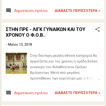
απαγόρευση στάσης και στάθμευσης αυτών
στις κατωτέρω λεωφόρους και οδούς
ΔΙΑΒΆΣΤΕ ΠΕΡΙΣΣΌΤΕΡΑ »
Δημοσίευση σχολίου
ΣΤΗΝ ΠΡΕ - ΛΙΓΚ ΓΥΝΑΙΚΩΝ ΚΑΙ ΤΟΥ
ΧΡΟΝΟΥ Ο Φ.Ο.Β..
-
Μαΐου 13, 2018
Στην δεύτερη μεγάλη εθνική κατηγορία θα
αγωνίζεται και του χρόνου η ομάδα βόλεϋ
γυναικών του Φιλαθλητικού Ομίλου
Βριλησσίων. Μετά από μεγάλες
προσπάθειες των κοριτσιών μας ο Φ.Ο.Β.
κατόρθωσε να παραμείνει στην ΠΡΕ - ΛΙΓΚ
ΓΥΝΑΙΚΩΝ.
ΔΙΑΒΆΣΤΕ ΠΕΡΙΣΣΌΤΕΡΑ »
Δημοσίευση σχολίου