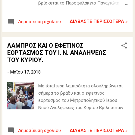
βρίσκεται το Πυροφυλάκειο Παναγιώτη
Περγαλή. Τα Β.Ν. σας παρουσιάζουν μέσα
από βίντεο και φωτογραφίες, εκπληκτικές
ΔΙΑΒΆΣΤΕ ΠΕΡΙΣΣΌΤΕΡΑ »
Δημοσίευση σχολίου
εικόνες σπάνιας ομορφιάς με σκοπό να
σας προτρέψουν να το επισκεφθείτε. Από
τον λόφο αυτόν μπορείτε να θαυμάσετε τα
ΛΑΜΠΡΟΣ ΚΑΙ Ο ΕΦΕΤΙΝΟΣ
βουνά της Αττικής την Πεντέλη, την
ΕΟΡΤΑΣΜΟΣ ΤΟΥ Ι. Ν. ΑΝΑΛΗΨΕΩΣ
Πάρνηθα, και τον Υμηττό, να απολαύσετε
ΤΟΥ ΚΥΡΙΟΥ.
την θέα του Λυκαβηττού και της
Ακρόπολης, και κυρίως ολόκληρο το
-
Μαΐου 17, 2018
λεκανοπέδιο με μια ματιά. Αν έχετε και
κυάλια, τότε ποιός την χάρη σας! ΔΕΙΤΕ ΤΟ
Με ιδιαίτερη λαμπρότητα ολοκληρώνεται
ΒΙΝΤΕΟ ΚΑΙ ΤΙΣ ΦΩΤΟΓΡΑΦΙΕΣ.
σήμερα το βράδυ και ο εφετινός
εορτασμός του Μητροπολητικού Ιερού
Ναού Αναλήψεως του Κυρίου Βριλησσίων.
ΔΙΑΒΆΣΤΕ ΠΕΡΙΣΣΌΤΕΡΑ »
Δημοσίευση σχολίου