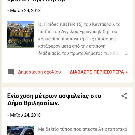
-
Μαΐου 24, 2018
Οι Παίδες (UNTER 15) του Κενταύρου, τα
παιδιά του Άγγελου Εμμανουηλίδη, του
κορυφαίου προπονητή στις υποδομές,
κατάφεραν μετά από την επίπονη
διαδικασία του πρωταθλήματος των δύο
φάσεων να περάσουν στις 16 πλέον
ισχυρές ομάδες της Αθήνας και στην
ΔΙΑΒΆΣΤΕ ΠΕΡΙΣΣΌΤΕΡΑ »
Δημοσίευση σχολίου
διαδικασία των Play-Οffs να προκριθούν
στο μεγάλο τελικό των ισχυρών ομάδων,
στο μεγάλο τελικό των πρωταθλητών όπου
Ενίσχυση μέτρων ασφαλείας στο
και θα αντιμετωπίσει την ιστορική ομάδα
Δήμο Βριλησσίων.
του Πανιωνίου.
-
Μαΐου 24, 2018
Με δελτίο τύπου που απέστειλε στα τοπικά