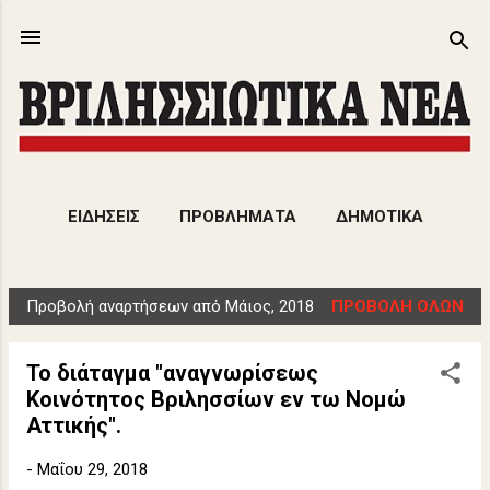
Μετάβαση στο κύριο περιεχόμενο
ΕΙΔΗΣΕΙΣ
ΠΡΟΒΛΗΜΑΤΑ
ΔΗΜΟΤΙΚΑ
ΕΚΔΗΛΩΣΕΙΣ
ΑΡΘΡΑ
ΠΕΡΙΣΣΌΤΕΡΑ…
Προβολή αναρτήσεων από Μάιος, 2018
ΠΡΟΒΟΛΉ ΌΛΩΝ
ΠΟΛΙΤΙΣΜΟΣ
Α
ν
Το διάταγμα "αναγνωρίσεως
α
Κοινότητος Βριλησσίων εν τω Νομώ
ρ
Αττικής".
τ
ή
-
Μαΐου 29, 2018