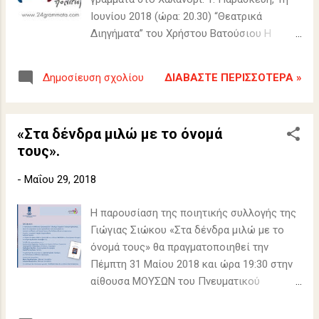
Ιουνίου 2018 (ώρα: 20.30) “Θεατρικά
Διηγήματα” του Χρήστου Βατούσιου Η
βιβλιο-παρουσίαση θα γίνει με τη μορφή
Θεατρικού Αναλογίου. Παρουσιάζουν ο
ΔΙΑΒΆΣΤΕ ΠΕΡΙΣΣΌΤΕΡΑ »
Δημοσίευση σχολίου
συγγραφέας Χρήστος Βατούσιος και η
Νικολέτα Παπανικολάου (ηθοποιός,
εκπαιδευτικός) Είσοδος: ελεύθερη
«Στα δένδρα μιλώ με το όνομά
τους».
-
Μαΐου 29, 2018
Η παρουσίαση της ποιητικής συλλογής της
Γιώγιας Σιώκου «Στα δένδρα μιλώ με το
όνομά τους» θα πραγματοποιηθεί την
Πέμπτη 31 Μαίου 2018 και ώρα 19:30 στην
αίθουσα ΜΟΥΣΩΝ του Πνευματικού
Κέντρου Βριλησσίων (Κισσάβου 11).