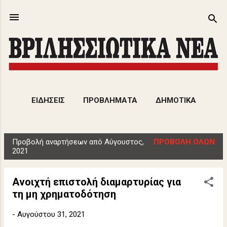
Μετάβαση στο κύριο περιεχόμενο
ΕΙΔΗΣΕΙΣ
ΠΡΟΒΛΗΜΑΤΑ
ΔΗΜΟΤΙΚΑ
ΕΚΔΗΛΩΣΕΙΣ
ΑΡΘΡΑ
ΠΕΡΙΣΣΌΤΕΡΑ…
Προβολή αναρτήσεων από Αύγουστος,
ΠΡΟΒΟΛΉ ΌΛΩΝ
ΠΟΛΙΤΙΣΜΟΣ
Α
2021
ν
α
Ανοιχτή επιστολή διαμαρτυρίας για
ρ
τη μη χρηματοδότηση
τ
ή
-
Αυγούστου 31, 2021