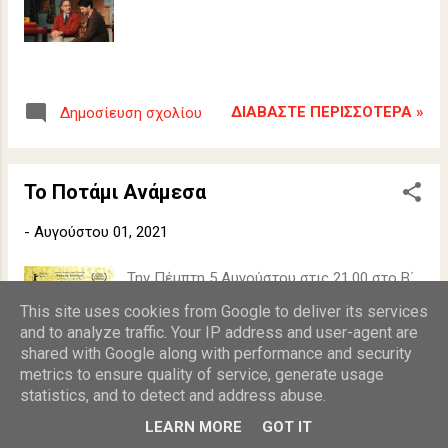
ΔΙΑΒΆΣΤΕ ΠΕΡΙΣΣΌΤΕΡΑ »
Δημοσίευση σχολίου
Το Ποτάμι Ανάμεσα
-
Αυγούστου 01, 2021
Την Πέμπτη 5 Αυγούστου στις 21.00 στο Β΄
Γυμνάσιο από το Cine Δράση
This site uses cookies from Google to deliver its services
and to analyze traffic. Your IP address and user-agent are
shared with Google along with performance and security
metrics to ensure quality of service, generate usage
statistics, and to detect and address abuse.
ΔΙΑΒΆΣΤΕ ΠΕΡΙΣΣΌΤΕΡΑ »
Δημοσίευση σχολίου
LEARN MORE
GOT IT