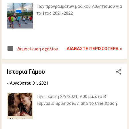
σ
Των προγραμμάτων μαζικού Αθλητισμού για
ε
το έτος 2021-2022
ι
ς
ΔΙΑΒΆΣΤΕ ΠΕΡΙΣΣΌΤΕΡΑ »
Δημοσίευση σχολίου
Ιστορία Γάμου
-
Αυγούστου 31, 2021
Την Πέμπτη 2/9/2021, 9:00 μμ, στο Β΄
Γυμνάσιο Βριλησσίων, από το Cine Δράση.