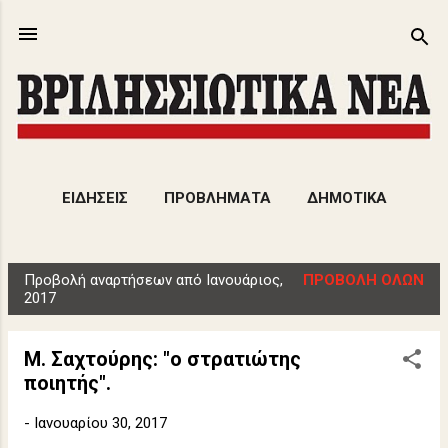
Μετάβαση στο κύριο περιεχόμενο
ΕΙΔΗΣΕΙΣ
ΠΡΟΒΛΗΜΑΤΑ
ΔΗΜΟΤΙΚΑ
ΕΚΔΗΛΩΣΕΙΣ
ΑΡΘΡΑ
ΠΕΡΙΣΣΌΤΕΡΑ…
Προβολή αναρτήσεων από Ιανουάριος,
ΠΡΟΒΟΛΉ ΌΛΩΝ
ΠΟΛΙΤΙΣΜΟΣ
Α
2017
ν
α
Μ. Σαχτούρης: "ο στρατιώτης
ρ
ποιητής".
τ
ή
-
Ιανουαρίου 30, 2017