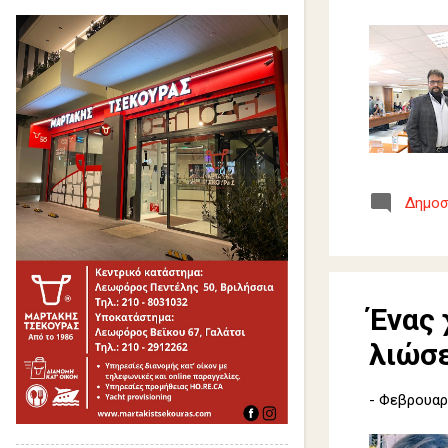
Δημοσ
Ένας 
λιώσε
-
Φεβρουαρί