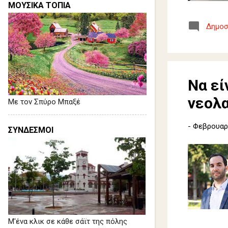
ΜΟΥΣΙΚΑ ΤΟΠΙΑ
Δημοσ
Να εί
νεολα
Με τον Σπύρο Μπαξέ
-
Φεβρουαρί
ΣΥΝΔΕΣΜΟΙ
Μ'ένα κλικ σε κάθε σάϊτ της πόλης