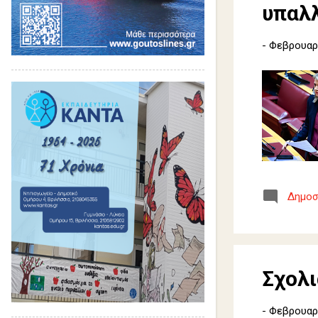
υπαλ
-
Φεβρουαρί
Δημοσ
Σχολ
-
Φεβρουαρί