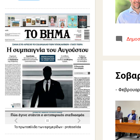
Δημοσ
Σοβαρ
-
Φεβρουαρί
Τα
πρωτοσέλιδα
των
εφημερίδων
-
protoselida