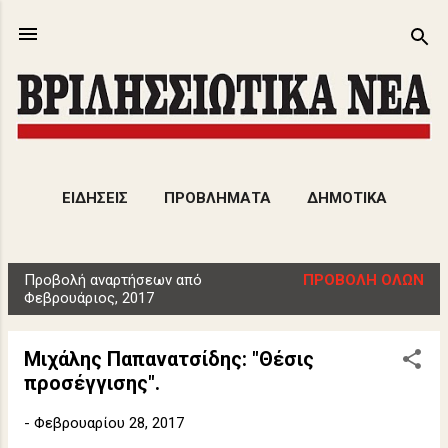
Μετάβαση στο κύριο περιεχόμενο
ΕΙΔΗΣΕΙΣ
ΠΡΟΒΛΗΜΑΤΑ
ΔΗΜΟΤΙΚΑ
ΕΚΔΗΛΩΣΕΙΣ
ΑΡΘΡΑ
ΠΕΡΙΣΣΌΤΕΡΑ…
Προβολή αναρτήσεων από
ΠΡΟΒΟΛΉ ΌΛΩΝ
ΠΟΛΙΤΙΣΜΟΣ
Α
Φεβρουάριος, 2017
ν
α
Μιχάλης Παπανατσίδης: "Θέσις
ρ
προσέγγισης".
τ
ή
-
Φεβρουαρίου 28, 2017