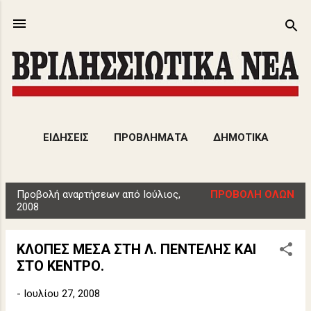
Μετάβαση στο κύριο περιεχόμενο
ΕΙΔΗΣΕΙΣ
ΠΡΟΒΛΗΜΑΤΑ
ΔΗΜΟΤΙΚΑ
ΕΚΔΗΛΩΣΕΙΣ
ΑΡΘΡΑ
ΠΕΡΙΣΣΌΤΕΡΑ…
Προβολή αναρτήσεων από Ιούλιος,
ΠΡΟΒΟΛΉ ΌΛΩΝ
ΠΟΛΙΤΙΣΜΟΣ
Α
2008
ν
α
ΚΛΟΠΕΣ ΜΕΣΑ ΣΤΗ Λ. ΠΕΝΤΕΛΗΣ ΚΑΙ
ρ
ΣΤΟ ΚΕΝΤΡΟ.
τ
ή
-
Ιουλίου 27, 2008