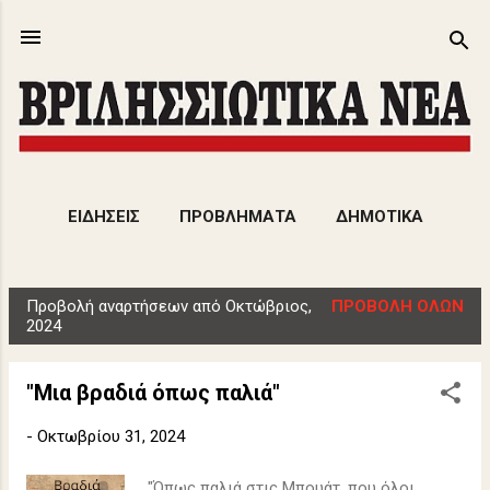
Μετάβαση στο κύριο περιεχόμενο
ΕΙΔΗΣΕΙΣ
ΠΡΟΒΛΗΜΑΤΑ
ΔΗΜΟΤΙΚΑ
ΕΚΔΗΛΩΣΕΙΣ
ΑΡΘΡΑ
ΠΕΡΙΣΣΌΤΕΡΑ…
Προβολή αναρτήσεων από Οκτώβριος,
ΠΡΟΒΟΛΉ ΌΛΩΝ
ΠΟΛΙΤΙΣΜΟΣ
Α
2024
ν
α
"Μια βραδιά όπως παλιά"
ρ
τ
-
Οκτωβρίου 31, 2024
ή
"Όπως παλιά στις Μπουάτ, που όλοι