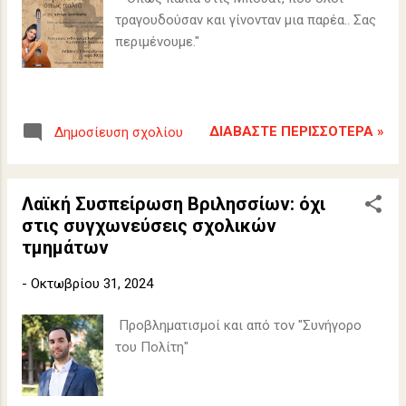
σ
τραγουδούσαν και γίνονταν μια παρέα.. Σας
ε
περιμένουμε."
ι
ς
ΔΙΑΒΆΣΤΕ ΠΕΡΙΣΣΌΤΕΡΑ »
Δημοσίευση σχολίου
Λαϊκή Συσπείρωση Βριλησσίων: όχι
στις συγχωνεύσεις σχολικών
τμημάτων
-
Οκτωβρίου 31, 2024
Προβληματισμοί και από τον "Συνήγορο
του Πολίτη"