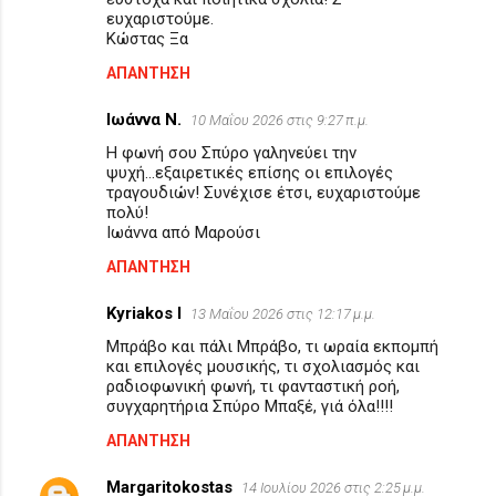
ευχαριστούμε.
Κώστας Ξα
ΑΠΆΝΤΗΣΗ
Ιωάννα Ν.
10 Μαΐου 2026 στις 9:27 π.μ.
Η φωνή σου Σπύρο γαληνεύει την
ψυχή...εξαιρετικές επίσης οι επιλογές
τραγουδιών! Συνέχισε έτσι, ευχαριστούμε
πολύ!
Ιωάννα από Μαρούσι
ΑΠΆΝΤΗΣΗ
Kyriakos I
13 Μαΐου 2026 στις 12:17 μ.μ.
Μπράβο και πάλι Μπράβο, τι ωραία εκπομπή
και επιλογές μουσικής, τι σχολιασμός και
ραδιοφωνική φωνή, τι φανταστική ροή,
συγχαρητήρια Σπύρο Μπαξέ, γιά όλα!!!!
ΑΠΆΝΤΗΣΗ
Margaritokostas
14 Ιουλίου 2026 στις 2:25 μ.μ.