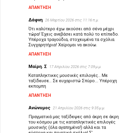
ΑΠΆΝΤΗΣΗ
Δάφνη
26 Μαρτίου 2026 στις 11:16 π.μ.
Ότι καλύτερο έχω ακούσει από σένα μέχρι
τώρα! Έχεις ανεβάσει κατά πολύ το επίπεδο.
Υπέροχα τραγούδια, στοχευμένα τα σχόλια.
Συγχαρητήρια! Χαίρομαι να ακούω.
ΑΠΆΝΤΗΣΗ
Μαίρη. Σ
17 Απριλίου 2026 στις 7:09 μ.μ.
Καταπληκτικες μουσικές επιλογές... Με
ταξίδευσε... Σε ευχαριστώ Σπύρο.... Υπέροχη
εκπομπη
ΑΠΆΝΤΗΣΗ
Ανώνυμος
21 Απριλίου 2026 στις 9:35 μ.μ.
Πραγματικά μας ταξίδεψες από άκρη σε άκρη
του κόσμου με τις καταπληκτικές επιλογές
μουσικής (όλα αγαπημένα!) αλλά και τα
εύστοχα και ποιητικά σχόλια! Σ’