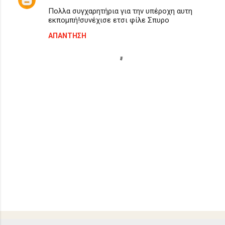
Πολλα συγχαρητήρια για την υπέροχη αυτη
εκπομπή!συνέχισε ετσι φίλε Σπυρο
ΑΠΆΝΤΗΣΗ
Δ
η