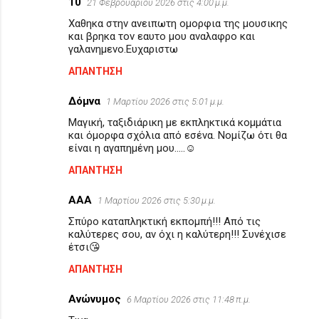
10
21 Φεβρουαρίου 2026 στις 4:00 μ.μ.
Xαθηκα στην ανειπωτη ομορφια της μουσικης
και βρηκα τον εαυτο μου αναλαφρο και
γαλανημενο.Ευχαριστω
ΑΠΆΝΤΗΣΗ
Δόμνα
1 Μαρτίου 2026 στις 5:01 μ.μ.
Μαγική, ταξιδιάρικη με εκπληκτικά κομμάτια
και όμορφα σχόλια από εσένα. Νομίζω ότι θα
είναι η αγαπημένη μου.....☺️
ΑΠΆΝΤΗΣΗ
ΑΑΑ
1 Μαρτίου 2026 στις 5:30 μ.μ.
Σπύρο καταπληκτική εκπομπή!!! Από τις
καλύτερες σου, αν όχι η καλύτερη!!! Συνέχισε
έτσι😘
ΑΠΆΝΤΗΣΗ
Ανώνυμος
6 Μαρτίου 2026 στις 11:48 π.μ.