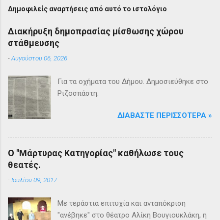
μ
ο
Δημοφιλείς αναρτήσεις από αυτό το ιστολόγιο
σ
ί
Διακήρυξη δημοπρασίας μίσθωσης χώρου
ε
στάθμευσης
υ
σ
-
Αυγούστου 06, 2026
η
σ
χ
Για τα οχήματα του Δήμου. Δημοσιεύθηκε στο
ο
Ριζοσπάστη.
λ
ί
ο
ΔΙΑΒΆΣΤΕ ΠΕΡΙΣΣΌΤΕΡΑ »
υ
Ο "Μάρτυρας Κατηγορίας" καθήλωσε τους
θεατές.
-
Ιουλίου 09, 2017
Με τεράστια επιτυχία και ανταπόκριση
"ανέβηκε" στο θέατρο Αλίκη Βουγιουκλάκη, η