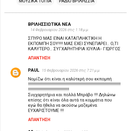
ΜΟΥΣΙΚΑ ΤΟΠΙΑ
ΡΑΔΙΟ ΒΡΙΛΗΣΣΙΑ
ΒΡΙΛΗΣΣΙΩΤΙΚΑ ΝΕΑ
Σ
14 Φεβρουαρίου 2026 στις 1:18 μ.μ.
χ
ΣΠΥΡΟ ΜΑΣ ΕΊΝΑΙ ΚΑΤΑΠΛΗΚΤΙΚΗ Η
ό
ΕΚΠΟΜΠΗ ΣΟΥ!!!! ΜΑΣ ΕΧΕΙ ΣΥΝΕΠΑΡΕΙ... Ο,ΤΙ
ΚΑΛΥΤΕΡΟ... ΣΥΓΧΑΡΗΤΉΡΙΑ ΙΟΥΛΙΑ- ΓΙΏΡΓΟΣ
λ
ΑΠΆΝΤΗΣΗ
ι
α
PAUL
15 Φεβρουαρίου 2026 στις 7:21 μ.μ.
Νομίζω ότι είναι η καλύτερή σου εκπομπή
!!!!!!!!!!!!!!!!!!!!!!!!!!!!!!!!!!!!!!!!!!!!!!!!!!!!!!!!!!!!!!!!!!!!!!!!!!!!!!!
!!!!!!!!!!!!!!!!!!!!!!!!!!!!!!!!!!!
Συγχαρητήρια και πολλά Μπράβο !!! Δηλώνω
επίσης ότι είναι όλα αυτά τα κομμάτια που
εγώ θα ήθελα να ακούσω μαζεμένα.
ΕΥΧΑΡΙΣΤΟΥΜΕ !!!
ΑΠΆΝΤΗΣΗ