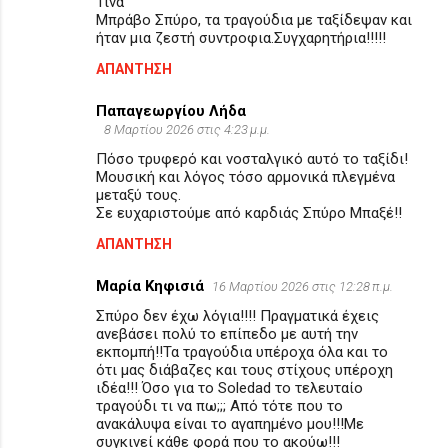
Τινα
Μπράβο Σπύρο, τα τραγούδια με ταξίδεψαν και
ήταν μια ζεστή συντροφια.Συγχαρητήρια!!!!!
ΑΠΆΝΤΗΣΗ
Παπαγεωργίου Λήδα
8 Μαρτίου 2026 στις 4:23 μ.μ.
Πόσο τρυφερό και νοσταλγικό αυτό το ταξίδι!
Μουσική και λόγος τόσο αρμονικά πλεγμένα
μεταξύ τους.
Σε ευχαριστούμε από καρδιάς Σπύρο Μπαξέ!!
ΑΠΆΝΤΗΣΗ
Μαρία Κηφισιά
16 Μαρτίου 2026 στις 12:28 π.μ.
Σπύρο δεν έχω λόγια!!!! Πραγματικά έχεις
ανεβάσει πολύ το επίπεδο με αυτή την
εκπομπή!!Τα τραγούδια υπέροχα όλα και το
ότι μας διάβαζες και τους στίχους υπέροχη
ιδέα!!! Όσο για το Soledad το τελευταίο
τραγούδι τι να πω;;; Από τότε που το
ανακάλυψα είναι το αγαπημένο μου!!!Με
συγκινεί κάθε φορά που το ακούω!!!