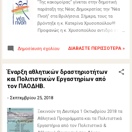
"Της κακομοίρας" γίνεται στην δημοτική
παράταξη της Νέας Δημοκρατίας την "Νέα
Πνοή" στα Βριλήσσια. Σήμερα, τους τα
βρόντηξε η κ. Κατερίνα Χρυσοπούλου!!!
Προφανώς η κ. Χρυσοπούλου αντιδρά στη
διαφαινόμενη "απόσυρση" του τέως
Δημάρχου Κώστα Ιωαννίδη υπέρ του
ΔΙΑΒΆΣΤΕ ΠΕΡΙΣΣΌΤΕΡΑ »
Δημοσίευση σχολίου
δημοτικού συμβούλου Γιάννη Πισιμίση,
γεγονός που αποκάλυψαν αποκλειστικά τα
Β.Ν..
Έναρξη αθλητικών δραστηριοτήτων
και Πολιτιστικών Εργαστηρίων από
τον ΠΑΟΔΗΒ.
-
Σεπτεμβρίου 25, 2018
Ξεκινούν τη Δευτέρα 1 Οκτωβρίου 2018 τα
Αθλητικά Προγράμματα και τα Πολιτιστικά
Εργαστήρια από τον Πολιτιστικό &