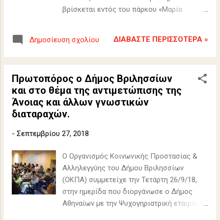
βρίσκεται εντός του πάρκου «Μαρία
Κάλλας» (πρώην ναυτικό οχυρό
Βριλησσίων) - περίληψη διακήρυξης -
ΔΙΑΒΆΣΤΕ ΠΕΡΙΣΣΌΤΕΡΑ »
Δημοσίευση σχολίου
όροι διακήρυξης
Πρωτοπόρος ο Δήμος Βριλησσίων
και στο θέμα της αντιμετώπισης της
Άνοιας και άλλων γνωστικών
διαταραχών.
-
Σεπτεμβρίου 27, 2018
Ο Οργανισμός Κοινωνικής Προστασίας &
Αλληλεγγύης του Δήμου Βριλησσίων
(ΟΚΠΑ) συμμετείχε την Τετάρτη 26/9/18,
στην ημερίδα που διοργάνωσε ο Δήμος
Αθηναίων με την Ψυχογηριατρική εταιρία
"Νέστωρ" και την Γηριατρική Εταιρία