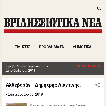
Μετάβαση στο κύριο περιεχόμενο
ΕΙΔΗΣΕΙΣ
ΠΡΟΒΛΗΜΑΤΑ
ΔΗΜΟΤΙΚΑ
ΕΚΔΗΛΩΣΕΙΣ
ΑΡΘΡΑ
ΠΕΡΙΣΣΌΤΕΡΑ…
Προβολή αναρτήσεων από
ΠΡΟΒΟΛΉ ΌΛΩΝ
ΠΟΛΙΤΙΣΜΟΣ
Α
Σεπτέμβριος, 2018
ν
α
Αλδεβαράν - Δημήτρης Λιαντίνης.
ρ
τ
-
Σεπτεμβρίου 30, 2018
ή
Όλα στην ζωή μου ήρθαν αργότερα