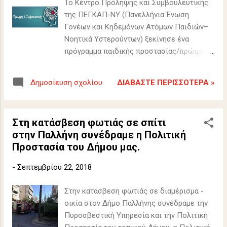
Το Kέντρο Πρόληψης και Συμβουλευτικής
της ΠΕΓΚΑΠ-ΝΥ (Πανελλήνια Ένωση
Γονέων και Κηδεμόνων Ατόμων Παιδιών–
Νοητικά Υστερούντων) ξεκίνησε ένα
πρόγραμμα παιδικής προστασίας/πρώιμης
παρέμβασης, το οποίο απευθύνεται σε
βρέφη και παιδιά ηλικίας από 6 μηνών έως
ΔΙΑΒΆΣΤΕ ΠΕΡΙΣΣΌΤΕΡΑ »
Δημοσίευση σχολίου
και 6 ετών με κάποιο διαγνωσμένο ή μη,
πρόβλημα νοητικής υστέρησης ή άλλης
αναπτυξιακής διαταραχής.
Στη κατάσβεση φωτιάς σε σπίτι
στην Παλλήνη συνέδραμε η Πολιτική
Προστασία του Δήμου μας.
-
Σεπτεμβρίου 22, 2018
Στην κατάσβεση φωτιάς σε διαμέρισμα -
οικία στον Δήμο Παλλήνης συνέδραμε την
Πυροσβεστική Υπηρεσία και την Πολιτική