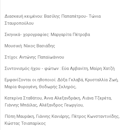
Διασκευή κειμένου: Βασίλης Παπαπέτρου- Τώνια
Σταυροπούλου
Σκηνικά- χορογραφίες: Μαργαρίτα Πέτροβα
Μουσική: Νίκος Βασιάδης
Στίχοι: Αντώνης Παπαϊωάννου
Συντονισμός ήχου - φώτων : Εύα Αρβανίτη, Μαίρη Χατζή
Εμφανίζονται οι ηθοποιοί: Δόξα Γκλαβά, Κρυσταλλία Ζωή,
Μαρία Φυρογένη, Θοδωρής Σκληρός,
Κατερίνα Σταθάτου, Άννα Αλεξανδράκη, Λιάνα Τζερέτα,
Γιάννης Μπάϊλας, Αλέξανδρος Γεωργίου,
Πόπη Μαυράκη, Γιάννης Κανιάρης, Πέτρος Κωνσταντινίδης,
Κώστας Τσιαπαρίκος