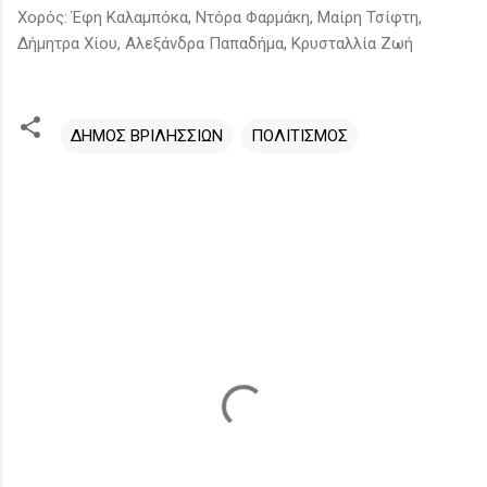
Χορός: Έφη Καλαμπόκα, Ντόρα Φαρμάκη, Μαίρη Τσίφτη,
Δήμητρα Χίου, Αλεξάνδρα Παπαδήμα, Κρυσταλλία Ζωή
ΔΗΜΟΣ ΒΡΙΛΗΣΣΙΩΝ
ΠΟΛΙΤΙΣΜΟΣ
Σ
χ
ό
λ
ι
α