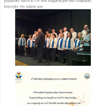
χορωδίες των Κ.Α.Π.Η. που συμμετείχαν από διάφορες
περιοχές της χώρας μας.