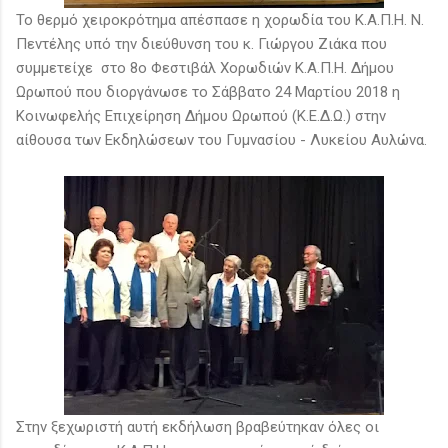
Το θερμό χειροκρότημα απέσπασε η χορωδία του Κ.Α.Π.Η. Ν.
Πεντέλης υπό την διεύθυνση του κ. Γιώργου Ζιάκα που
συμμετείχε στο 8ο Φεστιβάλ Χορωδιών Κ.Α.Π.Η. Δήμου
Ωρωπού που διοργάνωσε το Σάββατο 24 Μαρτίου 2018 η
Κοινωφελής Επιχείρηση Δήμου Ωρωπού (Κ.Ε.Δ.Ω.) στην
αίθουσα των Εκδηλώσεων του Γυμνασίου - Λυκείου Αυλώνα.
Στην ξεχωριστή αυτή εκδήλωση βραβεύτηκαν όλες οι