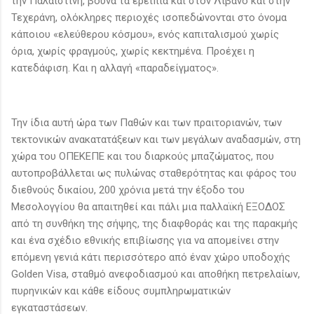
την Παλαιστίνη, βουνά τα ερείπια και στον Λίβανο και στην
Τεχεράνη, ολόκληρες περιοχές ισοπεδώνονται στο όνομα
κάποιου «ελεύθερου κόσμου», ενός καπιταλισμού χωρίς
όρια, χωρίς φραγμούς, χωρίς κεκτημένα. Προέχει η
κατεδάφιση. Και η αλλαγή «παραδείγματος».
Την ίδια αυτή ώρα των Παθών και των πραιτοριανών, των
τεκτονικών ανακατατάξεων και των μεγάλων αναδασμών, στη
χώρα του ΟΠΕΚΕΠΕ και του διαρκούς μπαζώματος, που
αυτοπροβάλλεται ως πυλώνας σταθερότητας και φάρος του
διεθνούς δικαίου, 200 χρόνια μετά την έξοδο του
Μεσολογγίου θα απαιτηθεί και πάλι μια παλλαϊκή ΕΞΟΔΟΣ
από τη συνθήκη της σήψης, της διαφθοράς και της παρακμής
και ένα σχέδιο εθνικής επιβίωσης για να απομείνει στην
επόμενη γενιά κάτι περισσότερο από έναν χώρο υποδοχής
Golden Visa, σταθμό ανεφοδιασμού και αποθήκη πετρελαίων,
πυρηνικών και κάθε είδους συμπληρωματικών
εγκαταστάσεων.