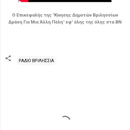
Ο Επικεφαλής της "Κίνησης Δημοτών Βριλησσίων
Δράση Για Μια Άλλη Πόλη" εφ' όλης της ύλης στα ΒΝ
ΡΑΔΙΟ ΒΡΙΛΗΣΣΙΑ
Σ
χ
ό
λ
ι
α