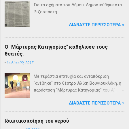
Για τα οχήματα του Δήμου. Δημοσιεύθηκε στο
Ριζοσπάστη.
ΔΙΑΒΆΣΤΕ ΠΕΡΙΣΣΌΤΕΡΑ »
Ο "Μάρτυρας Κατηγορίας" καθήλωσε τους
θεατές.
-
Ιουλίου 09, 2017
Με τεράστια επιτυχία και ανταπόκριση
"ανέβηκε" στο θέατρο Αλίκη Βουγιουκλάκη, η
παράσταση "Μάρτυρας Κατηγορίας" του Α΄
Θεατρικού Εργαστηρίου του Δήμου
ΔΙΑΒΆΣΤΕ ΠΕΡΙΣΣΌΤΕΡΑ »
Βριλησσίων. Το θέατρο γέμισε και πάνω από
1500 θεατές και τις δύο βραδιές απόλαυσαν
κυριολεκτικά μία σπουδαία παράσταση
Ιδιωτικοποίηση του νερού
υψηλής δραματουργίας. Το έργο της Αγκάθα