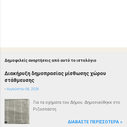
Δ
η
μ
ο
Δημοφιλείς αναρτήσεις από αυτό το ιστολόγιο
σ
ί
Διακήρυξη δημοπρασίας μίσθωσης χώρου
ε
στάθμευσης
υ
σ
-
Αυγούστου 06, 2026
η
σ
χ
Για τα οχήματα του Δήμου. Δημοσιεύθηκε στο
ο
Ριζοσπάστη.
λ
ί
ο
ΔΙΑΒΆΣΤΕ ΠΕΡΙΣΣΌΤΕΡΑ »
υ