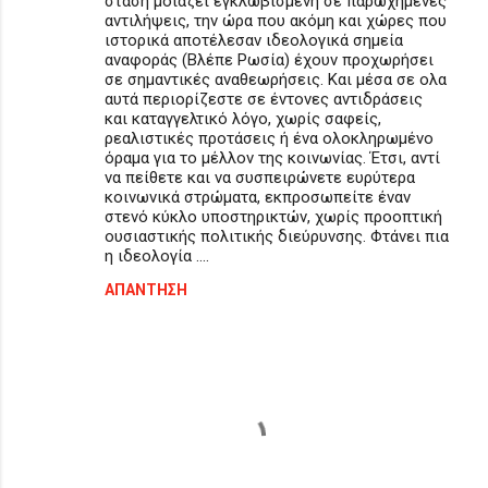
στάση μοιάζει εγκλωβισμένη σε παρωχημένες
λ
αντιλήψεις, την ώρα που ακόμη και χώρες που
ιστορικά αποτέλεσαν ιδεολογικά σημεία
ι
αναφοράς (Βλέπε Ρωσία) έχουν προχωρήσει
α
σε σημαντικές αναθεωρήσεις. Και μέσα σε ολα
αυτά περιορίζεστε σε έντονες αντιδράσεις
και καταγγελτικό λόγο, χωρίς σαφείς,
ρεαλιστικές προτάσεις ή ένα ολοκληρωμένο
όραμα για το μέλλον της κοινωνίας. Έτσι, αντί
να πείθετε και να συσπειρώνετε ευρύτερα
κοινωνικά στρώματα, εκπροσωπείτε έναν
στενό κύκλο υποστηρικτών, χωρίς προοπτική
ουσιαστικής πολιτικής διεύρυνσης. Φτάνει πια
η ιδεολογία ....
ΑΠΆΝΤΗΣΗ