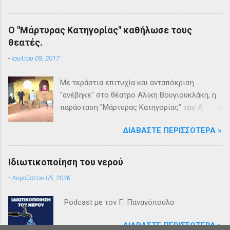
Ο "Μάρτυρας Κατηγορίας" καθήλωσε τους
θεατές.
-
Ιουλίου 09, 2017
Με τεράστια επιτυχία και ανταπόκριση
"ανέβηκε" στο θέατρο Αλίκη Βουγιουκλάκη, η
παράσταση "Μάρτυρας Κατηγορίας" του Α΄
Θεατρικού Εργαστηρίου του Δήμου
ΔΙΑΒΆΣΤΕ ΠΕΡΙΣΣΌΤΕΡΑ »
Βριλησσίων. Το θέατρο γέμισε και πάνω από
1500 θεατές και τις δύο βραδιές απόλαυσαν
κυριολεκτικά μία σπουδαία παράσταση
Ιδιωτικοποίηση του νερού
υψηλής δραματουργίας. Το έργο της Αγκάθα
-
Αυγούστου 05, 2026
Κρίστι καθήλωσε τους θεατρόφιλους σε όλη
τη διάρκειά του. Η σασπένς, το μυστήριο, η
Podcast με τον Γ. Παναγόπουλο
πλοκή, οι μεγάλες ανατροπές και ένα
μοναδικό φινάλε που απαντά σε όλα τα
ΔΙΑΒΆΣΤΕ ΠΕΡΙΣΣΌΤΕΡΑ »