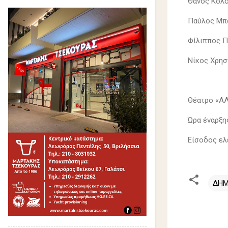
Θάνος Κολο
Παύλος Μπα
Φίλιππος Π
Νίκος Χρησ
Θέατρο «Α
Ώρα έναρξη
Είσοδος ελ
ΔΗΜ
Σ
χ