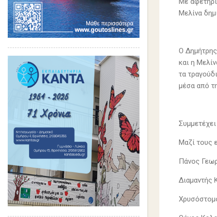
Με αφετηρί
Μελίνα δημ
Ο Δημήτρης
και η Μελί
τα τραγούδι
μέσα από τ
Συμμετέχει
Μαζί τους ε
Πάνος Γεωρ
Διαμαντής 
Χρυσόστομο