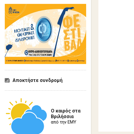
ό
λ
ι
α
Αποκτήστε συνδρομή
Ο καιρός στα
Βριλήσσια
από την ΕΜΥ