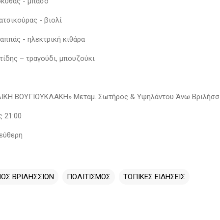
κυθάς - μπάσο
τσικούρας - βιολί
αππάς - ηλεκτρική κιθάρα
τίδης – τραγούδι, μπουζούκι
ΛΙΚΗ ΒΟΥΓΙΟΥΚΛΑΚΗ» Μεταμ. Σωτήρος & Υψηλάντου Άνω Βριλήσσ
ς 21:00
εύθερη
ΟΣ ΒΡΙΛΗΣΣΙΩΝ
ΠΟΛΙΤΙΣΜΟΣ
ΤΟΠΙΚΕΣ ΕΙΔΗΣΕΙΣ