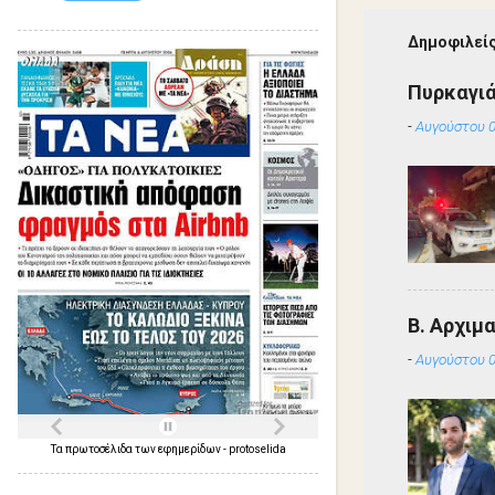
Δημοφιλείς
Πυρκαγιά
-
Αυγούστου 0
Β. Αρχιμ
-
Αυγούστου 0
Τα
πρωτοσέλιδα
των
εφημερίδων
-
protoselida