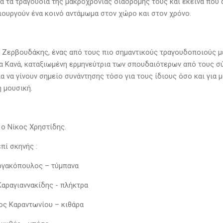
α τα τραγούδια της μακροχρόνιας διαδρομής τους και εκείνα που α
ιουργούν ένα κοινό αντάμωμα στον χώρο και στον χρόνο.
 Ζερβουδάκης, ένας από τους πιο σημαντικούς τραγουδοποιούς μ
να Κανά, καταξιωμένη ερμηνεύτρια των σπουδαιότερων από τους σύ
α να γίνουν σημείο συνάντησης τόσο για τους ίδιους όσο και για 
η μουσική.
 ο Νίκος Χρηστίδης.
πί σκηνής :
γακόπουλος – τύμπανα
Καραγιαννακίδης - πλήκτρα
ς Καραντωνίου – κιθάρα