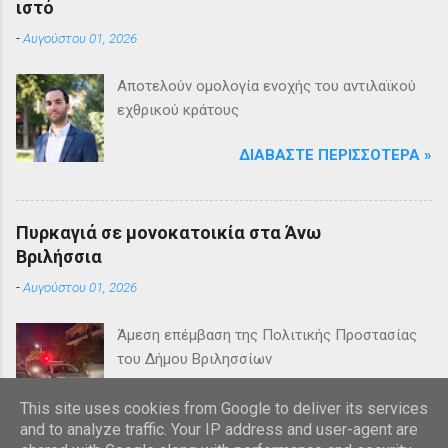
ιστό
-
Αυγούστου 01, 2026
Αποτελούν ομολογία ενοχής του αντιλαϊκού
εχθρικού κράτους
ΔΙΑΒΆΣΤΕ ΠΕΡΙΣΣΌΤΕΡΑ »
Πυρκαγιά σε μονοκατοικία στα Άνω
Βριλήσσια
-
Αυγούστου 01, 2026
Άμεση επέμβαση της Πολιτικής Προστασίας
του Δήμου Βριλησσίων
ΔΙΑΒΆΣΤΕ ΠΕΡΙΣΣΌΤΕΡΑ »
This site uses cookies from Google to deliver its services
and to analyze traffic. Your IP address and user-agent are