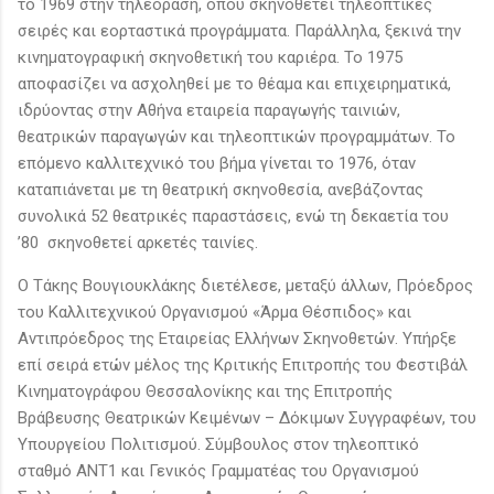
το 1969 στην τηλεόραση, όπου σκηνοθετεί τηλεοπτικές
σειρές και εορταστικά προγράμματα. Παράλληλα, ξεκινά την
κινηματογραφική σκηνοθετική του καριέρα. Το 1975
αποφασίζει να ασχοληθεί με το θέαμα και επιχειρηματικά,
ιδρύοντας στην Αθήνα εταιρεία παραγωγής ταινιών,
θεατρικών παραγωγών και τηλεοπτικών προγραμμάτων. Το
επόμενο καλλιτεχνικό του βήμα γίνεται το 1976, όταν
καταπιάνεται με τη θεατρική σκηνοθεσία, ανεβάζοντας
συνολικά 52 θεατρικές παραστάσεις, ενώ τη δεκαετία του
’80 σκηνοθετεί αρκετές ταινίες.
Ο Τάκης Βουγιουκλάκης διετέλεσε, μεταξύ άλλων, Πρόεδρος
του Καλλιτεχνικού Οργανισμού «Άρμα Θέσπιδος» και
Αντιπρόεδρος της Εταιρείας Ελλήνων Σκηνοθετών. Υπήρξε
επί σειρά ετών μέλος της Κριτικής Επιτροπής του Φεστιβάλ
Κινηματογράφου Θεσσαλονίκης και της Eπιτροπής
Bράβευσης Θεατρικών Κειμένων – Δόκιμων Συγγραφέων, του
Υπουργείου Πολιτισμού. Σύμβουλος στον τηλεοπτικό
σταθμό ΑΝΤ1 και Γενικός Γραμματέας του Οργανισμού