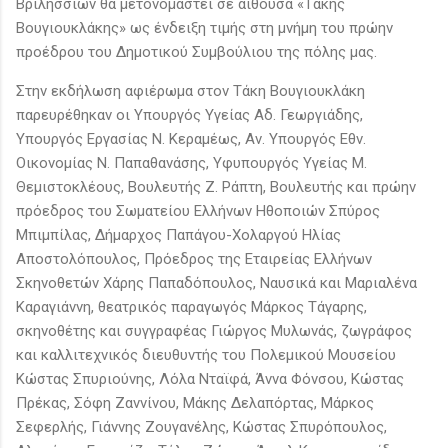
Βριλησσίων θα μετονομαστεί σε αίθουσα «Τάκης
Βουγιουκλάκης» ως ένδειξη τιμής στη μνήμη του πρώην
προέδρου του Δημοτικού Συμβούλιου της πόλης μας.
Στην εκδήλωση αφιέρωμα στον Τάκη Βουγιουκλάκη
παρευρέθηκαν οι Υπουργός Υγείας Αδ. Γεωργιάδης,
Υπουργός Εργασίας Ν. Κεραμέως, Αν. Υπουργός Εθν.
Οικονομίας Ν. Παπαθανάσης, Υφυπουργός Υγείας Μ.
Θεμιστοκλέους, Βουλευτής Ζ. Ράπτη, Βουλευτής και πρώην
πρόεδρος του Σωματείου Ελλήνων Ηθοποιών Σπύρος
Μπιμπίλας, Δήμαρχος Παπάγου-Χολαργού Ηλίας
Αποστολόπουλος, Πρόεδρος της Εταιρείας Ελλήνων
Σκηνοθετών Χάρης Παπαδόπουλος, Ναυσικά και Μαριαλένα
Καραγιάννη, θεατρικός παραγωγός Μάρκος Τάγαρης,
σκηνοθέτης και συγγραφέας Γιώργος Μυλωνάς, ζωγράφος
και καλλιτεχνικός διευθυντής του Πολεμικού Μουσείου
Κώστας Σπυριούνης, Λόλα Νταϊφά, Άννα Φόνσου, Κώστας
Πρέκας, Σόφη Ζαννίνου, Μάκης Δελαπόρτας, Μάρκος
Σεφερλής, Γιάννης Ζουγανέλης, Κώστας Σπυρόπουλος,