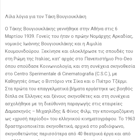
Λίλα λόγια για τον Τάκη Βουγιουκλάκη
Ο Τάκης Βουγιουκλάκης γεννήθηκε στην Αθήνα στις 6
Μαρτίου 1939. Γονείς του ήταν ο πρώην Νομάρχης Αρκαδίας,
νομικός Ιωάννης Βουγιουκλάκης και η Αιμιλία
Κουμουνδούρου. Ξεκίνησε και ολοκλήρωσε τις σπουδές του
στη Ρώμη της Ιταλίας, κατ’ αρχάς στο Πανεπιστήμιο Pro-Deo
όπου σπούδασε Κοινωνιολογία, και στη συνέχεια σκηνοθεσία
στο Centro Sperimentale di Cinematografia (C.S.C.), με
Καθηγητές όπως ο Βιττόριο ντε Σίκα και ο Πιέτρο Τζέρμι.
Στα πρώτα του επαγγελματικά βήματα εργάστηκε ως βοηθός
δίπλα σε Έλληνες και ξένους σκηνοθέτες και στη συνέχεια
ασχολήθηκε με τη διεύθυνση παραγωγής στις εταιρείες
Δαμασκηνός – Μιχαηλίδης & Φίνος Φιλμ, την επονομαζόμενη
ως «χρυσή περίοδο» του ελληνικού κινηματογράφου. Το 1963
δραστηριοποιείται σκηνοθετικά, αρχικά στο ραδιόφωνο,
σκηνοθετώντας περισσότερα από 40 θεατρικά έργα και από