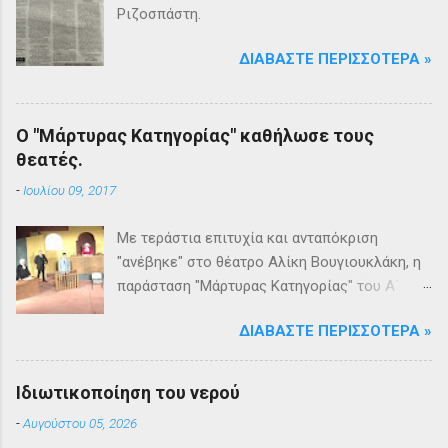
Ριζοσπάστη.
ΔΙΑΒΆΣΤΕ ΠΕΡΙΣΣΌΤΕΡΑ »
Ο "Μάρτυρας Κατηγορίας" καθήλωσε τους
θεατές.
-
Ιουλίου 09, 2017
Με τεράστια επιτυχία και ανταπόκριση
"ανέβηκε" στο θέατρο Αλίκη Βουγιουκλάκη, η
παράσταση "Μάρτυρας Κατηγορίας" του Α΄
Θεατρικού Εργαστηρίου του Δήμου
ΔΙΑΒΆΣΤΕ ΠΕΡΙΣΣΌΤΕΡΑ »
Βριλησσίων. Το θέατρο γέμισε και πάνω από
1500 θεατές και τις δύο βραδιές απόλαυσαν
κυριολεκτικά μία σπουδαία παράσταση
Ιδιωτικοποίηση του νερού
υψηλής δραματουργίας. Το έργο της Αγκάθα
-
Αυγούστου 05, 2026
Κρίστι καθήλωσε τους θεατρόφιλους σε όλη