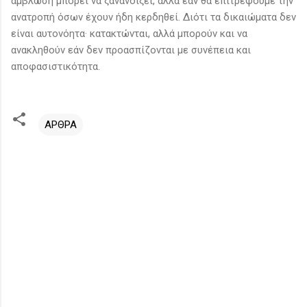
άμβλωση μπορεί να ξανανοίξει, αλλά εάν θα επιτρέψουμε την
ανατροπή όσων έχουν ήδη κερδηθεί. Διότι τα δικαιώματα δεν
είναι αυτονόητα· κατακτώνται, αλλά μπορούν και να
ανακληθούν εάν δεν προασπίζονται με συνέπεια και
αποφασιστικότητα.
ΑΡΘΡΑ
Σ
χ
ό
λ
ι
α