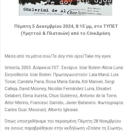
Πέμπτη 5 Δεκεμβρίου 2024, 8:15΄μμ, στο ΤΥΠΕΤ
(Υμηττού & Πλαταιών) από το CineΔράση
Μέσα από τα μάτια σου/Te doy mis ojos/Take my eyes
Ισπανία, 2003. Διάρκεια:107΄. Σενάριο: Iciar Bolein-Alicia Luna.
Σκηνοθεσία: Iciar Bolein. Πρωταγωνιστούν: Laia Marul, Luis
Tosar, Candela Pana, Rosa Maria Sarda, Kiti Manver, Sergi
Calleja, David Mooney, Nicolás Fernández Luna, Elisabet
Gelabert, Elena Irureta, Chus Gutiérrez, Antonio de la Torre,
Aitor Merino, Francesc Garrido, Javier Batanero. Φωτογραφία:
Carles Gusi. Μουσική: Alberto Iglesias.
Όπως υποσχεθήκαμε την περασμένη Πέμπτη 28 Νοεμβρίου
σε όσους παραβρέθηκαν στην εκδήλωση «Σπάσε τη Σιωπή»,