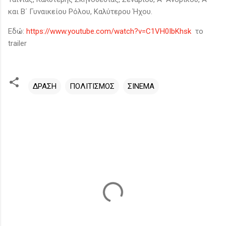
και Β΄ Γυναικείου Ρόλου, Καλύτερου Ήχου.
Εδώ:
https://www.youtube.com/watch?v=C1VH0IbKhsk
το
trailer
ΔΡΑΣΗ
ΠΟΛΙΤΙΣΜΟΣ
ΣΙΝΕΜΑ
Σ
χ
ό
λ
ι
α