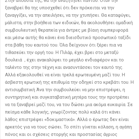
Στην απουσία της, θα την αναζητήσει παντού. Όταν την
ξαναβρεί θα της υποσχεθεί ότι δεν πρόκειται να την
ξαναγγίξει, να την απειλήσει, να την χτυπήσει. Θα καταφύγει,
μάλιστα, στην βοήθεια των ειδικών, θα ακολουθήσει ομαδική
συμβουλευτική θεραπεία για άντρες με βίαιη συμπεριφορά
και μέσω αυτής θα κάνει ένα διεισδυτικό προσωπικό ταξίδι
στα βάθη του εαυτού του. Όλα δείχνουν ότι ξέρει πια να
τιθασεύει την οργή του. Η Πιλάρ, έχει βρει στο μεταξύ
δουλειά , έχει ανακαλύψει το μεγάλο ενδιαφέρον και το
ταλέντο της στην τέχνη και ανασυντάσσει τον εαυτό της.
Αλλά εξακολουθεί να είναι τρελά ερωτευμένη μαζί του. Η
άσβεστη ερωτική της επιθυμία την οδηγεί στο κρεβάτι του. Η
αντισυμβατική Άνα την συμβουλεύει να μην επιστρέψει, η
συντηρητική και συγκαταβατική μητέρα τους την προτρέπει
να τα ξαναβρεί μαζί του, να του δώσει μια ακόμα ευκαιρία. Σε
πείσμα κάθε λογικής, γνωρίζοντας πολύ καλά ότι κάνει
λάθος επιστρέφει «δοκιμαστικά». Αλλά ο έρωτας δεν είναι
αρκετός για να τους σώσει. Το σπίτι γίνεται κόλαση, η αγάπη
πόνος και οι σχέσεις στοργής και προστασίας άγριος