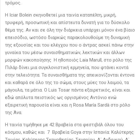
τρόμος.
Η Iciar Bolein σκηνοθετεί μια ταινία καταπέλτη, μικρή,
τρυφερή, προσωπική και απίστευτα δυνατή για το δύσκολο
θέμα της. Αν και σε όλη την διάρκεια υπάρχει μόνον ένα βίαιο
επεισόδιο, ωστόσο διαρκώς παρακολουθούμε τη δυναμική
της εξουσίας και του ελέγχου που ο άντρας ασκεί πάνω στην
γυναίκα του μέσω συναισθηματικών, λεκτικών και άλλων
μορφών κακοποίησης Η ηθοποιός Laia Marull, στο ρόλο της
Πιλάρ δίνει μια συγκλονιστική ερμηνεία, που φτάνει κοντά
στην τελειότητα. Τα συναισθήματα της απεικονίζονται έντονα
και καθαρά σε όλο της το σώμα, στους μύες του λαιμού, τα
μάγουλα, τα μάτια. Ο Luis Tosar πάντα εξαιρετικός, είναι και
εδώ απόλυτα πειστικός ως οργισμένος Αντόνιο ενώ
εξαιρετική παρουσία είναι και η Rosa María Sardà στο ρόλο
της Άνα.
Η ταινία τιμήθηκε με 42 Βραβεία στα φεστιβάλ όλου του
κόσμου, καθώς και 7 Βραβεία Goya στην Ισπανία: Καλύτερης
Ταινίας, Καλύτερης Σκηνοθεσίας, Σεναρίου, Α΄ Ανδρικού, Α΄