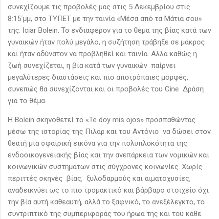
συνεχίζουμε τις προβολές μας στις 5 Δεκεμβρίου στις
8:15΄μμ, στο ΤΥΠΕΤ με την ταινία «Μέσα από τα Μάτια σου»
της: Iciar Bolein. Το ενδιαφέρον για το θέμα της βίας κατά των
γυναικών ήταν πολύ μεγάλο, η συζήτηση τράβηξε σε μάκρος
και ήταν αδύνατον να προβληθεί και ταινία. Αλλά καθώς η
ζωή συνεχίζεται, η βία κατά των γυναικών παίρνει
μεγαλύτερες διαστάσεις και πιο αποτρόπαιες μορφές,
συνεπώς θα συνεχίζονται και οι προβολές του Cine Δράση
για το θέμα.
Η Bolein σκηνοθετεί το «Te doy mis ojos» προσπαθώντας
μέσω της ιστορίας της Πιλάρ και του Αντόνιο να δώσει στον
θεατή μια σφαιρική εικόνα για την πολυπλοκότητα της
ενδοοικογενειακής βίας και την ανεπάρκεια των νομικών και
κοινωνικών συστημάτων στις σύγχρονες κοινωνίες. Χωρίς
περιττές σκηνές βίας, ξυλοδαρμούς και αιματοχυσίες,
αναδεικνύει ως το πιο τρομακτικό και βάρβαρο στοιχείο όχι
την βία αυτή καθεαυτή, αλλά το ξαφνικό, το ανεξέλεγκτο, το
συντριπτικό της συμπεριφοράς του ήρωα της και του κάθε