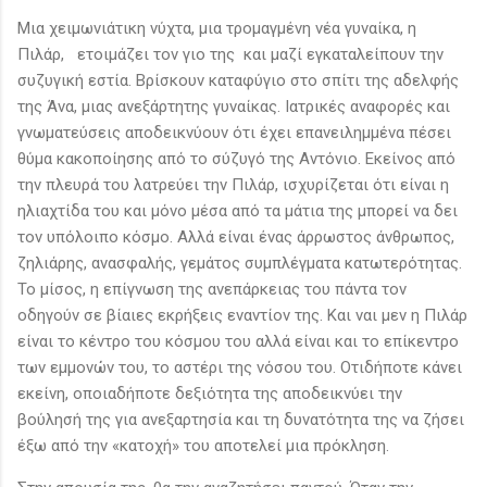
Μια χειμωνιάτικη νύχτα, μια τρομαγμένη νέα γυναίκα, η
Πιλάρ, ετοιμάζει τον γιο της και μαζί εγκαταλείπουν την
συζυγική εστία. Βρίσκουν καταφύγιο στο σπίτι της αδελφής
της Άνα, μιας ανεξάρτητης γυναίκας. Ιατρικές αναφορές και
γνωματεύσεις αποδεικνύουν ότι έχει επανειλημμένα πέσει
θύμα κακοποίησης από το σύζυγό της Αντόνιο. Εκείνος από
την πλευρά του λατρεύει την Πιλάρ, ισχυρίζεται ότι είναι η
ηλιαχτίδα του και μόνο μέσα από τα μάτια της μπορεί να δει
τον υπόλοιπο κόσμο. Αλλά είναι ένας άρρωστος άνθρωπος,
ζηλιάρης, ανασφαλής, γεμάτος συμπλέγματα κατωτερότητας.
Το μίσος, η επίγνωση της ανεπάρκειας του πάντα τον
οδηγούν σε βίαιες εκρήξεις εναντίον της. Και ναι μεν η Πιλάρ
είναι το κέντρο του κόσμου του αλλά είναι και το επίκεντρο
των εμμονών του, το αστέρι της νόσου του. Οτιδήποτε κάνει
εκείνη, οποιαδήποτε δεξιότητα της αποδεικνύει την
βούλησή της για ανεξαρτησία και τη δυνατότητα της να ζήσει
έξω από την «κατοχή» του αποτελεί μια πρόκληση.