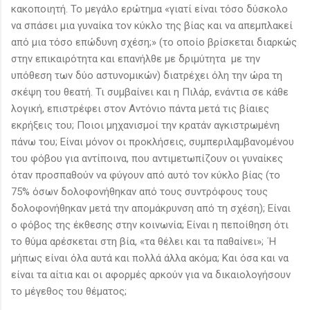
κακοποιητή. Το μεγάλο ερώτημα «γιατί είναι τόσο δύσκολο
να σπάσει μια γυναίκα τον κύκλο της βίας και να απεμπλακεί
από μια τόσο επώδυνη σχέση;» (το οποίο βρίσκεται διαρκώς
στην επικαιρότητα και επανήλθε με δριμύτητα με την
υπόθεση των δύο αστυνομικών) διατρέχει όλη την ώρα τη
σκέψη του θεατή. Τι συμβαίνει και η Πιλάρ, ενάντια σε κάθε
λογική, επιστρέφει στον Αντόνιο πάντα μετά τις βίαιες
εκρήξεις του; Ποιοι μηχανισμοί την κρατάν αγκιστρωμένη
πάνω του; Είναι μόνον οι προκλήσεις, συμπεριλαμβανομένου
του φόβου για αντίποινα, που αντιμετωπίζουν οι γυναίκες
όταν προσπαθούν να φύγουν από αυτό τον κύκλο βίας (το
75% όσων δολοφονήθηκαν από τους συντρόφους τους
δολοφονήθηκαν μετά την απομάκρυνση από τη σχέση); Είναι
ο φόβος της έκθεσης στην κοινωνία; Είναι η πεποίθηση ότι
το θύμα αρέσκεται στη βία, «τα θέλει και τα παθαίνει»; ΄Η
μήπως είναι όλα αυτά και πολλά άλλα ακόμα; Και όσα και να
είναι τα αίτια και οι αφορμές αρκούν για να δικαιολογήσουν
το μέγεθος του θέματος;