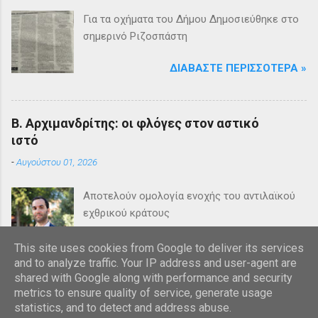
Για τα οχήματα του Δήμου Δημοσιεύθηκε στο
σημερινό Ριζοσπάστη
ΔΙΑΒΆΣΤΕ ΠΕΡΙΣΣΌΤΕΡΑ »
Β. Αρχιμανδρίτης: οι φλόγες στον αστικό
ιστό
-
Αυγούστου 01, 2026
Αποτελούν ομολογία ενοχής του αντιλαϊκού
εχθρικού κράτους
ΔΙΑΒΆΣΤΕ ΠΕΡΙΣΣΌΤΕΡΑ »
This site uses cookies from Google to deliver its services
and to analyze traffic. Your IP address and user-agent are
shared with Google along with performance and security
metrics to ensure quality of service, generate usage
statistics, and to detect and address abuse.