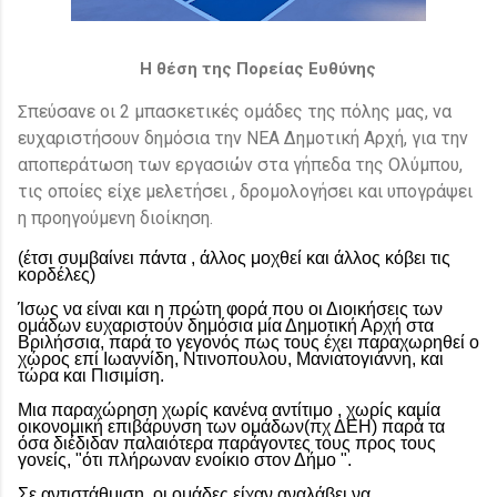
Η θέση της Πορείας Ευθύνης
πεύσανε οι 2 μπασκετικές ομάδες της πόλης μας, να
Σ
ευχαριστήσουν δημόσια την ΝΕΑ Δημοτική Αρχή, για την
αποπεράτωση των εργασιών στα γήπεδα της Ολύμπου,
τις οποίες είχε μελετήσει , δρομολογήσει και υπογράψει
η προηγούμενη διοίκηση.
(έτσι συμβαίνει πάντα , άλλος μοχθεί και άλλος κόβει τις
κορδέλες)
Ίσως να είναι και η πρώτη φορά που οι Διοικήσεις των
ομάδων ευχαριστούν δημόσια μία Δημοτική Αρχή στα
Βριλήσσια, παρά το γεγονός πως τους έχει παραχωρηθεί ο
χώρος επί Ιωαννίδη, Ντινοπουλου, Μανιατογιάννη, και
τώρα και Πισιμίση.
Μια παραχώρηση χωρίς κανένα αντίτιμο , χωρίς καμία
οικονομική επιβάρυνση των ομάδων(πχ ΔΕΗ) παρά τα
όσα διέδιδαν παλαιότερα παράγοντες τους προς τους
γονείς, "ότι πλήρωναν ενοίκιο στον Δήμο ".
Σε αντιστάθμιση, οι ομάδες είχαν αναλάβει να