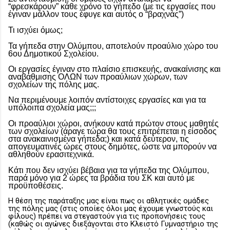
“φρεσκάρουν” κάθε χρόνο το γήπεδο (με τις εργασίες που
έγιναν μάλλον τους έφυγε και αυτός ο “βραχνάς”)
Τι ισχύει όμως;
Τα γήπεδα στην Ολύμπου, αποτελούν προαύλιο χώρο του
6ου Δημοτικού Σχολείου.
Οι εργασίες έγιναν στο πλαίσιο επισκευής, ανακαίνισης και
αναβάθμισης ΟΛΩΝ των προαύλιων χώρων, των
σχολείων της πόλης μας.
Να περιμένουμε λοιπόν αντίστοιχες εργασίες και για τα
υπόλοιπα σχολεία μας;;;
Οι προαύλιοι χώροι, ανήκουν κατά πρώτον στους μαθητές
των σχολείων (άραγε τώρα θα τους επιτρέπεται η είσοδος
στα ανακαινισμένα γήπεδα;) και κατά δεύτερον, τις
απογευματινές ώρες στους δημότες, ώστε να μπορούν να
αθληθούν ερασιτεχνικά.
Κάτι που δεν ισχύει βέβαια για τα γήπεδα της Ολύμπου,
παρά μόνο για 2 ώρες τα βράδια του ΣΚ και αυτό με
προϋποθέσεις.
Η θέση της παράταξης μας είναι πως οι αθλητικές ομάδες
της πόλης μας (στις οποίες όλοι μας έχουμε γνωστούς και
φίλους) πρέπει να στεγαστούν για τις προπονήσεις τους
(καθώς οι αγώνες διεξάγονται στο Κλειστό Γυμναστήριο της