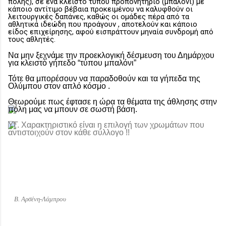
πόλης), σε ένα κλειστό τύπου προπονητήριο (μπαλόνι) με
κάποιο αντίτιμο βέβαια προκειμένου να καλυφθούν οι
λειτουργικές δαπάνες, καθώς οι ομάδες πέρα από τα
αθλητικά ιδεώδη που προάγουν , αποτελούν και κάποιο
είδος επιχείρησης, αφού εισπράττουν μηναία συνδρομή από
τους αθλητές.
Να μην ξεχνάμε την προεκλογική δέσμευση του Δημάρχου
για κλειστό γήπεδο “τύπου μπαλόνι”
Τότε θα μπορέσουν να παραδοθούν και τα γήπεδα της
Ολύμπου στον απλό κόσμο .
Θεωρούμε πως έφτασε η ώρα τα θέματα της άθλησης στην
πόλη μας να μπουν σε σωστή βάση.
ΥΓ. Χαρακτηριστικό είναι η επιλογή των χρωμάτων που
αντιστοιχούν στον κάθε σύλλογο !!
Β. Αρσένη-Λάμπρου