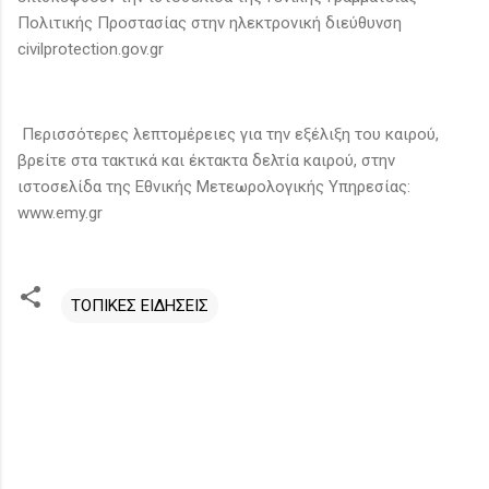
Πολιτικής Προστασίας στην ηλεκτρονική διεύθυνση
civilprotection.gov.gr
Περισσότερες λεπτομέρειες για την εξέλιξη του καιρού,
βρείτε στα τακτικά και έκτακτα δελτία καιρού, στην
ιστοσελίδα της Εθνικής Μετεωρολογικής Υπηρεσίας:
www.emy.gr
ΤΟΠΙΚΕΣ ΕΙΔΗΣΕΙΣ
Σ
χ
ό
λ
ι