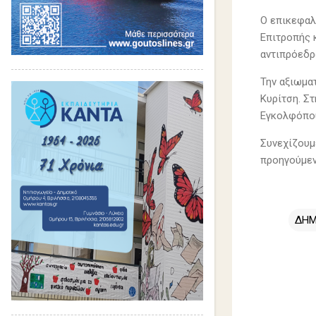
Ο επικεφαλ
Επιτροπής 
αντιπρόεδρ
Την αξιωμα
Κυρίτση. Σ
Εγκολφόπο
Συνεχίζουμε
προηγούμεν
ΔΗΜ
Σ
χ
ό