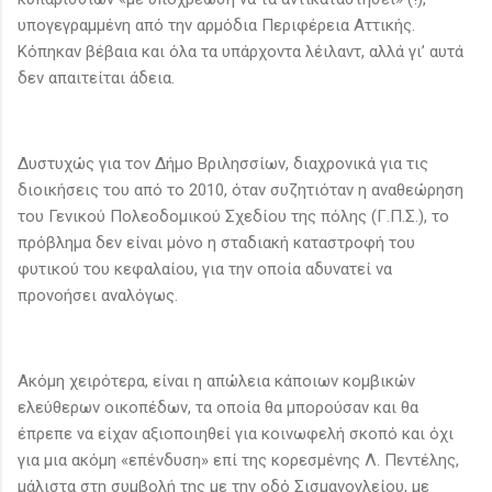
υπογεγραμμένη από την αρμόδια Περιφέρεια Αττικής.
Κόπηκαν βέβαια και όλα τα υπάρχοντα λέιλαντ, αλλά γι’ αυτά
δεν απαιτείται άδεια.
Δυστυχώς για τον Δήμο Βριλησσίων, διαχρονικά για τις
διοικήσεις του από το 2010, όταν συζητιόταν η αναθεώρηση
του Γενικού Πολεοδομικού Σχεδίου της πόλης (Γ.Π.Σ.), το
πρόβλημα δεν είναι μόνο η σταδιακή καταστροφή του
φυτικού του κεφαλαίου, για την οποία αδυνατεί να
προνοήσει αναλόγως.
Ακόμη χειρότερα, είναι η απώλεια κάποιων κομβικών
ελεύθερων οικοπέδων, τα οποία θα μπορούσαν και θα
έπρεπε να είχαν αξιοποιηθεί για κοινωφελή σκοπό και όχι
για μια ακόμη «επένδυση» επί της κορεσμένης Λ. Πεντέλης,
μάλιστα στη συμβολή της με την οδό Σισμανογλείου, με