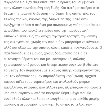
συγκρούσεις. Ό,τι συμβαίνει στους ήρωες του συμβαίνει
στην πλέον συνηθισμένη ροή ζωής. Και αυτό μεταφέρει στο
θεατή την τραγική διάσταση της ζωής. Της αρχής της, του
τέλους της και, κυρίως, της διάρκειάς της. Κατά έναν
ανεξήγητο τρόπο ο αφήνει μια αιωρούμενη γεύση πικρίας και
ασφυξίας, που προκύπτει μέσα από την παραδοσιακή
ιαπωνική ευγένεια, την ανοχή, την τρυφερότητα, την αγάπη
της οικογένειας, χωρίς την οποία δεν μπορούμε να κάνουμε,
αλλά και εξαιτίας της οποίας όλοι , κάποτε, πληγωνόμαστε. Ο
Ozu διεισδύει σε βάθος, χωρίς δραματοποιήσεις σε
αυτονόητα θέματα του και με, φαινομενικά, απλούς
χειρισμούς, υπόγειους και διακριτικούς συγκινεί βαθύτατα
το θεατή. Τον παρασύρει με εικόνες απλής καθημερινότητας
και τον οδηγούν σε μιαν απροσδόκητη κορύφωση, Αρχικά
παρουσιάζει τους χαρακτήρες και ακολουθούν μικρές
παράλληλες ιστορίες που άλλοτε μας πλησιάζουν και άλλοτε
μας απομακρύνουν από το κεντρικό θέμα, μέχρι που θα
συνδεθούν όλες και θα αποκαλυφθεί η σημασία κάθε μικρής
φράσης ή μεμονωμένης σκηνής. Το υπέροχο τέλος των