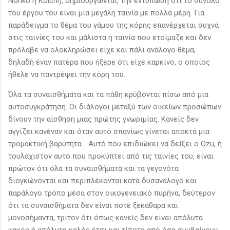
Noriko ή Koichi), δημιουργώντας την εντύπωση ότι το σύνολο
του έργου του είναι μια μεγάλη ταινία με πολλά μέρη. Για
παράδειγμα το θέμα του γάμου της κόρης επανέρχεται συχνά
στις ταινίες του και μάλιστα η ταινία που ετοίμαζε και δεν
πρόλαβε να ολοκληρώσει είχε και πάλι ανάλογο θέμα,
δηλαδή έναν πατέρα που ήξερε ότι είχε καρκίνο, ο οποίος
ήθελε να παντρέψει την κόρη του.
Όλα τα συναισθήματα και τα πάθη κρύβονται πίσω από μια
αυτοσυγκράτηση. Οι διάλογοι μεταξύ των οικείων προσώπων
δίνουν την αίσθηση μιας πρώτης γνωριμίας. Κανείς δεν
αγγίζει κανέναν και όταν αυτό σπανίως γίνεται αποκτά μια
τρομακτική βαρύτητα ...Αυτό που επιδιώκει να δείξει ο Ozu, ή
τουλάχιστον αυτό που προκύπτει από τις ταινίες του, είναι
πρώτον ότι όλα τα συναισθήματα και τα γεγονότα
διογκώνονται και περιπλέκονται κατά δυσανάλογο και
παράλογο τρόπο μέσα στον οικογενειακό πυρήνα, δεύτερον
ότι τα συναισθήματα δεν είναι ποτέ ξεκάθαρα και
μονοσήμαντα, τρίτον ότι όπως κανείς δεν είναι απόλυτα
κακός ή απόλυτα καλός έτσι και τίποτα από όσα συμβαίνουν