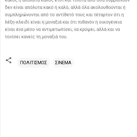
δεν είναι απόλυτα κακό ή καλό, αλλά όλα ακολουθούνται ή
συμπληρώνονται από το αντίθετό τους και τέταρτον ότι η
λέξη-κλειδί είναι η μοναξιά και ότι πιθανόν η οικογένεια
είναι ένα μέσο να αντιμετωπίσει, να κρύψει, αλλά και να
τονίσει κανείς τη μοναξιά του.
ΠΟΛΙΤΙΣΜΟΣ
ΣΙΝΕΜΑ
Σ
χ
ό
λ
ι
α