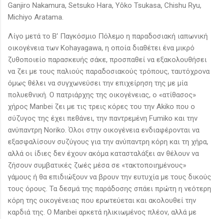
Ganjiro Nakamura, Setsuko Hara, Yôko Tsukasa, Chishu Ryu,
Michiyo Aratama.
Λίγο μετά το Β' Παγκόσμιο Πόλεμο η παραδοσιακή ιαπωνική
οικογένεια των Kohayagawa, η οποία διαθέτει ένα μικρό
ζυθοποιείο παρασκευής σάκε, προσπαθεί να εξακολουθήσει
να ζει με τους παλιούς παραδοσιακούς τρόπους, ταυτόχρονα
όμως θέλει να συγχωνεύσει την επιχείρηση της με μία
πολυεθνική. Ο πατριάρχης της οικογένειας, ο «ατίθασος»
χήρος Manbei ζει με τις τρεις κόρες του την Akiko που ο
σύζυγος της έχει πεθάνει, την παντρεμένη Fumiko και την
ανύπαντρη Noriko. Όλοι στην οικογένεια ενδιαφέρονται να
εξασφαλίσουν συζύγους για την ανύπαντρη κόρη και τη χήρα,
αλλά οι ίδιες δεν έχουν ακόμα κατασταλάξει αν θέλουν να
ζήσουν συμβατικές ζωές μέσα σε «τακτοποιημένους»
γάμους ή θα επιδιώξουν να βρουν την ευτυχία με τους δικούς
τους όρους. Τα δεσμά της παράδοσης σπάει πρώτη η νεότερη
κόρη της οικογένειας που ερωτεύεται και ακολουθεί την
καρδιά της. Ο Manbei αρκετά ηλικιωμένος πλέον, αλλά με