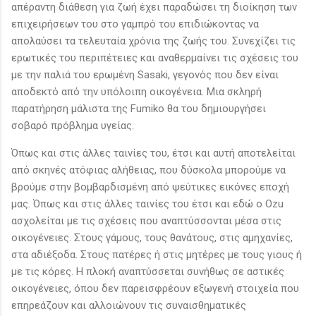
απέραντη διάθεση για ζωή έχει παραδώσει τη διοίκηση των
επιχειρήσεων του στο γαμπρό του επιδιώκοντας να
απολαύσει τα τελευταία χρόνια της ζωής του. Συνεχίζει τις
ερωτικές του περιπέτειες και αναθερμαίνει τις σχέσεις του
με την παλιά του ερωμένη Sasaki, γεγονός που δεν είναι
αποδεκτό από την υπόλοιπη οικογένεια. Μια σκληρή
παρατήρηση μάλιστα της Fumiko θα του δημιουργήσει
σοβαρό πρόβλημα υγείας.
Όπως και στις άλλες ταινίες του, έτσι και αυτή αποτελείται
από σκηνές ατόφιας αλήθειας, που δύσκολα μπορούμε να
βρούμε στην βομβαρδισμένη από ψεύτικες εικόνες εποχή
μας. Όπως και στις άλλες ταινίες του έτσι και εδώ ο Ozu
ασχολείται με τις σχέσεις που αναπτύσσονται μέσα στις
οικογένειες. Στους γάμους, τους θανάτους, στις αμηχανίες,
στα αδιέξοδα. Στους πατέρες ή στις μητέρες με τους γιους ή
με τις κόρες. Η πλοκή αναπτύσσεται συνήθως σε αστικές
οικογένειες, όπου δεν παρεισφρέουν εξωγενή στοιχεία που
επηρεάζουν και αλλοιώνουν τις συναισθηματικές