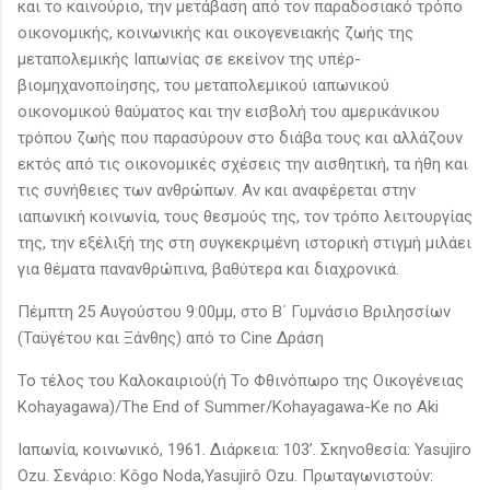
και το καινούριο, την μετάβαση από τον παραδοσιακό τρόπο
οικονομικής, κοινωνικής και οικογενειακής ζωής της
μεταπολεμικής Ιαπωνίας σε εκείνον της υπέρ-
βιομηχανοποίησης, του μεταπολεμικού ιαπωνικού
οικονομικού θαύματος και την εισβολή του αμερικάνικου
τρόπου ζωής που παρασύρουν στο διάβα τους και αλλάζουν
εκτός από τις οικονομικές σχέσεις την αισθητική, τα ήθη και
τις συνήθειες των ανθρώπων. Αν και αναφέρεται στην
ιαπωνική κοινωνία, τους θεσμούς της, τον τρόπο λειτουργίας
της, την εξέλιξή της στη συγκεκριμένη ιστορική στιγμή μιλάει
για θέματα πανανθρώπινα, βαθύτερα και διαχρονικά.
Πέμπτη 25 Αυγούστου 9:00μμ, στο Β΄ Γυμνάσιο Βριλησσίων
(Ταϋγέτου και Ξάνθης) από το Cine Δράση
Το τέλος του Καλοκαιριού(ή To Φθινόπωρο της Οικογένειας
Kohayagawa)/The End of Summer/Kohayagawa-Ke no Aki
Ιαπωνία, κοινωνικό, 1961. Διάρκεια: 103’. Σκηνοθεσία: Yasujiro
Ozu. Σενάριο: Kôgo Noda,Yasujirô Ozu. Πρωταγωνιστούν: