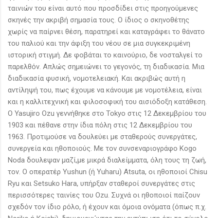
ταινιών του είναι αυτό που προσδίδει στις προηγούμενες
σκηνές την ακριβή σημασία τους. Ο ίδιος ο σκηνοθέτης
χωρίς να παίρνει θέση, παρατηρεί και καταγράφει το θάνατο
του παλιού και την άφιξη του νέου σε μια συγκεκριμένη
ιστορική στιγμή. Δε φοβάται το καινούριο, δε νοσταλγεί το
παρελθόν. Απλώς σημειώνει το γεγονός, τη διαδικασία. Μια
διαδικασία φυσική, νομοτελειακή. Και ακριβώς αυτή η
αντίληψή του, πως έχουμε να κάνουμε με νομοτέλεια, είναι
και η καλλιτεχνική και φιλοσοφική του αισιόδοξη κατάθεση.
O Yasujiro Ozu γεννήθηκε στο Tokyo στις 12 Δεκεμβρίου του
1903 και πέθανε στην ίδια πόλη στις 12 Δεκεμβρίου του
1963. Προτιμούσε να δουλεύει με σταθερούς συνεργάτες,
συνεργεία και ηθοποιούς. Με τον συνσεναριογράφο Kogo
Noda δουλεψαν μαζί,με μικρά διαλείμματα, όλη τους τη ζωή,
τον. Ο οπερατέρ Yushun (ή Yuharu) Atsuta, οι ηθοποιοί Chisu
Ryu και Setsuko Hara, υπήρξαν σταθεροί συνεργάτες στις
περισσότερες ταινίες του Ozu. Συχνά οι ηθοποιοί παίζουν
σχεδόν τον ίδιο ρόλο, ή έχουν και όμοια ονόματα (όπως π.χ.