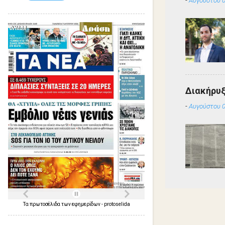
Διακήρυ
-
Αυγούστου 0
Τα
πρωτοσέλιδα
των
εφημερίδων
-
protoselida