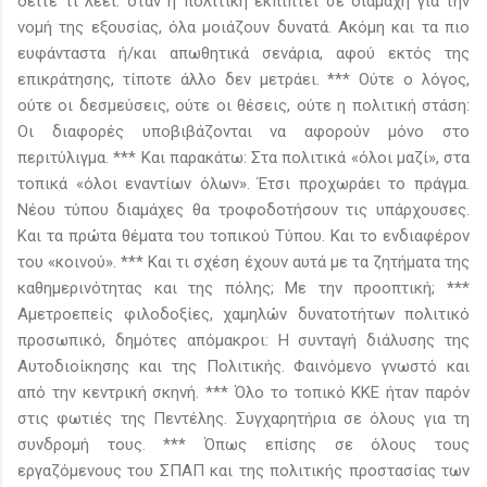
δείτε τι λέει: όταν η πολιτική εκπίπτει σε διαμάχη για την
νομή της εξουσίας, όλα μοιάζουν δυνατά. Ακόμη και τα πιο
ευφάνταστα ή/και απωθητικά σενάρια, αφού εκτός της
επικράτησης, τίποτε άλλο δεν μετράει. *** Ούτε ο λόγος,
ούτε οι δεσμεύσεις, ούτε οι θέσεις, ούτε η πολιτική στάση:
Οι διαφορές υποβιβάζονται να αφορούν μόνο στο
περιτύλιγμα. *** Και παρακάτω: Στα πολιτικά «όλοι μαζί», στα
τοπικά «όλοι εναντίων όλων». Έτσι προχωράει το πράγμα.
Νέου τύπου διαμάχες θα τροφοδοτήσουν τις υπάρχουσες.
Και τα πρώτα θέματα του τοπικού Τύπου. Και το ενδιαφέρον
του «κοινού». *** Και τι σχέση έχουν αυτά με τα ζητήματα της
καθημερινότητας και της πόλης; Με την προοπτική; ***
Αμετροεπείς φιλοδοξίες, χαμηλών δυνατοτήτων πολιτικό
προσωπικό, δημότες απόμακροι: Η συνταγή διάλυσης της
Αυτοδιοίκησης και της Πολιτικής. Φαινόμενο γνωστό και
από την κεντρική σκηνή. *** Όλο το τοπικό ΚΚΕ ήταν παρόν
στις φωτιές της Πεντέλης. Συγχαρητήρια σε όλους για τη
συνδρομή τους. *** Όπως επίσης σε όλους τους
εργαζόμενους του ΣΠΑΠ και της πολιτικής προστασίας των