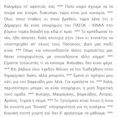
Καλημέρα τσ' αφεντιάς σας. *** Πολύ καιρό έχουμε να τα
πούμε και ενόψει διακοπών τώρα είναι μια ευκαιρία. ***
Όλοι, όπου σταθείς κι όπου βρεθείς, τώρα λένε ότι ο
Δήμαρχος θα είναι υποψήφιος του ΠΑΣΟΚ - ΚΙΝΑΛ στο
βόρειο τομέα δηλαδή και εδώ σ' εμάς. *** Το εμπέδωσαν το
νέο, ήδη άπαντες. Καλή επιτυχία στον Ξένο κι εννοείται να
υποστηριχθεί απ' όλους τους Πασόκους. Δικό μας παιδί
είναι. *** Όπως και οποιοσδήποτε άλλος συμπολίτης μας
θέσει υποψηφιότητα, με οποιοδήποτε άλλο κόμμα! ***
Είμαστε τοπικιστές τι να κάνουμε. Ανέκαθεν, δεν είναι ψέμα.
*** Και βέβαια όλοι σχεδόν θέλουν να τον διαδεχθούν στον
δημαρχιακό θώκο, αλλά μπορούν; *** Εμένα οι σμπίροι μου
κάτι για τον Βαφειάδη μου λένε. Για κρατήστε το. *** Καλά,
περισσότεροι μπορεί να είναι υποψήφιοι, η μισή δημοτική
τους ομάδα. *** Φυκίρης, Μαυραγάνης, Βαφειάδης, Λύτρας,
Αρσένη. Τυχαία η σειρά. *** Το ζητούμενο είναι ποιος ή ποια
θα συνιστά μια "δυνατή" υποψηφιότητα για τη συνέχεια. ***
Κυριακή κοντή γιορτή και δεν θ' αργήσουμε να μάθουμε. ***