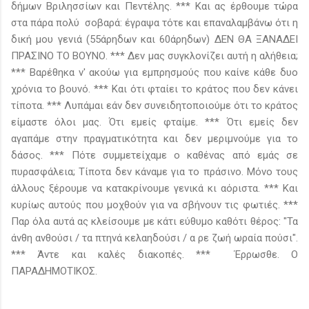
δήμων Βριλησσίων και Πεντέλης. *** Και ας έρθουμε τώρα
στα πάρα πολύ σοβαρά: έγραψα τότε και επαναλαμβάνω ότι η
δική μου γενιά (55άρηδων και 60άρηδων) ΔΕΝ ΘΑ ΞΑΝΑΔΕΙ
ΠΡΑΣΙΝΟ ΤΟ ΒΟΥΝΟ. *** Δεν μας συγκλονίζει αυτή η αλήθεια;
*** Βαρέθηκα ν' ακούω για εμπρησμούς που καίνε κάθε δυο
χρόνια το βουνό. *** Και ότι φταίει το κράτος που δεν κάνει
τίποτα. *** Λυπάμαι εάν δεν συνειδητοποιούμε ότι το κράτος
είμαστε όλοι μας. Ότι εμείς φταίμε. *** Ότι εμείς δεν
αγαπάμε στην πραγματικότητα και δεν μεριμνούμε για το
δάσος. *** Πότε συμμετείχαμε ο καθένας από εμάς σε
πυρασφάλεια; Τίποτα δεν κάναμε για το πράσινο. Μόνο τους
άλλους ξέρουμε να κατακρίνουμε γενικά κι αόριστα. *** Και
κυρίως αυτούς που μοχθούν για να σβήνουν τις φωτιές. ***
Παρ όλα αυτά ας κλείσουμε με κάτι εύθυμο καθότι θέρος: "Τα
άνθη ανθούσι / τα πτηνά κελαηδούσι / α ρε ζωή ωραία πούσι".
*** Άντε και καλές διακοπές. *** Έρρωσθε. Ο
ΠΑΡΑΔΗΜΟΤΙΚΟΣ.