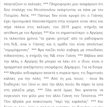
πλησιάζουν οι εκλογές. *** Πληροφορίες μου αναφέρουν ότι
δύο στελέχη του Ντινόπουλου σκέφτονται να πάνε με τον
Πισιμίση. Λέτε; *** Πάντως δεν είναι κρυφό ότι ο Γιάννης
έχει προνομιακά πλεονεκτήματα στην κούρσα: είναι νέος και
πήγε τέλεια στις εκλογές του 2019 χωρίς στήριξη σε
αντίθεση με τον Αργύρη. *** Και το σημαντικότερο: ο Αργύρης
τα τελευταία χρόνια "τα χώνει χοντρά" από το ραδιόφωνο
στη Ν.Δ., ενώ ο Γιάννης και η ομάδα του είναι απολύτως
"νομιμόφρονες". *** Άρα παίζει πολύ σοβαρά, με σπουδαίες
πιθανότητες, η στήριξη της ΝΔ στον Γιάννη. *** Βέβαια από
την άλλη, ο Αργύρης θα μπορεί να λέει ότι ο ίδιος είναι ο
πραγματικά ανεξάρτητος υποψήφιος Δήμαρχος. Για να δούμε.
*** Μεγάλο ενδιαφέρον αποκτά η πορεία προς τις δημοτικές
κάλπες για την πόλη. *** Από τη μια, ποιος - ποια θα
διαδεχτεί τον Ξένο κι από την άλλη ποιός θα πάρει τα ηνία
στη γαλάζια μάχη. *** Όλα αυτά όμως δεν φαίνεται να
συγκινούν τον φίλο μου τον άλλο Γιάννη τον Τσούτσια. ***
Που έβγαλε μια ανακοίνωση "περί της καρέκλας". *** Και