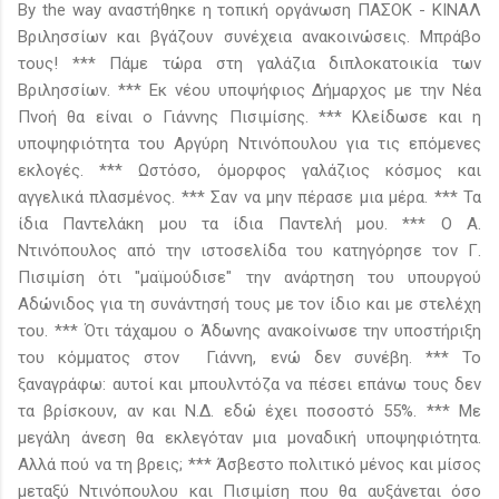
By the way αναστήθηκε η τοπική οργάνωση ΠΑΣΟΚ - ΚΙΝΑΛ
Βριλησσίων και βγάζουν συνέχεια ανακοινώσεις. Μπράβο
τους! *** Πάμε τώρα στη γαλάζια διπλοκατοικία των
Βριλησσίων. *** Εκ νέου υποψήφιος Δήμαρχος με την Νέα
Πνοή θα είναι ο Γιάννης Πισιμίσης. *** Κλείδωσε και η
υποψηφιότητα του Αργύρη Ντινόπουλου για τις επόμενες
εκλογές. *** Ωστόσο, όμορφος γαλάζιος κόσμος και
αγγελικά πλασμένος. *** Σαν να μην πέρασε μια μέρα. *** Τα
ίδια Παντελάκη μου τα ίδια Παντελή μου. *** Ο Α.
Ντινόπουλος από την ιστοσελίδα του κατηγόρησε τον Γ.
Πισιμίση ότι "μαϊμούδισε" την ανάρτηση του υπουργού
Αδώνιδος για τη συνάντησή τους με τον ίδιο και με στελέχη
του. *** Ότι τάχαμου ο Άδωνης ανακοίνωσε την υποστήριξη
του κόμματος στον Γιάννη, ενώ δεν συνέβη. *** Το
ξαναγράφω: αυτοί και μπουλντόζα να πέσει επάνω τους δεν
τα βρίσκουν, αν και Ν.Δ. εδώ έχει ποσοστό 55%. *** Με
μεγάλη άνεση θα εκλεγόταν μια μοναδική υποψηφιότητα.
Αλλά πού να τη βρεις; *** Άσβεστο πολιτικό μένος και μίσος
μεταξύ Ντινόπουλου και Πισιμίση που θα αυξάνεται όσο