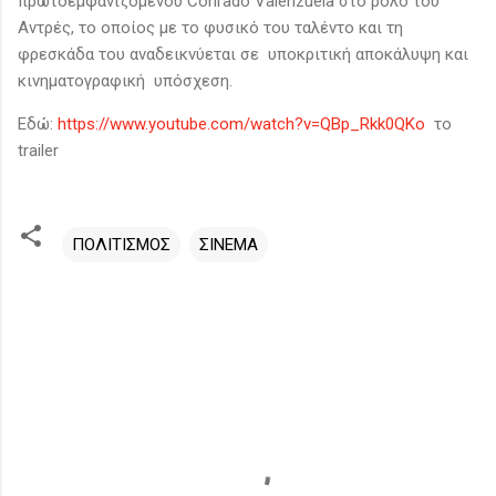
πρωτοεμφανιζόμενου Conrado Valenzuela στο ρόλο του
Αντρές, το οποίος με το φυσικό του ταλέντο και τη
φρεσκάδα του αναδεικνύεται σε υποκριτική αποκάλυψη και
κινηματογραφική υπόσχεση.
Εδώ:
https://www.youtube.com/watch?v=QBp_Rkk0QKo
το
trailer
ΠΟΛΙΤΙΣΜΟΣ
ΣΙΝΕΜΑ
Σ
χ
ό
λ
ι
α