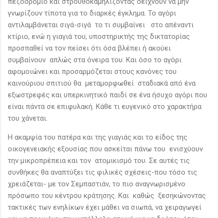
πεζοδρόμιο και στρουθοκαμηλίζοντας δείχνουν να μην
γνωρίζουν τίποτα για το διαρκές έγκλημα. Το αγόρι
αντιλαμβάνεται σιγά-σιγά το τι συμβαίνει στο απέναντι
κτίριο, ενώ η γιαγιά του, υποστηρικτής της δικτατορίας
προσπαθεί να τον πείσει ότι όσα βλέπει ή ακούει
συμβαίνουν απλώς στα όνειρα του. Και όσο το αγόρι
αφομοιώνει και προσαρμόζεται στους κανόνες του
καινούριου σπιτιού θα μεταμορφωθεί σταδιακά από ένα
εξωστρεφές και υπερκινητικό παιδί σε ένα ήσυχο αγόρι που
είναι πάντα σε επιφυλακή. Κάθε τι ευγενικό στο χαρακτήρα
του χάνεται.
Η ακαμψία του πατέρα και της γιαγιάς και το είδος της
οικογενειακής εξουσίας που ασκείται πάνω του ενισχύουν
την μικροπρέπεια και τον ατομικισμό του. Σε αυτές τις
συνθήκες θα αναπτύξει τις φιλικές σχέσεις-που τόσο τις
χρειάζεται- με τον Σεμπαστιάν, το πιο αναγνωρισμένο
πρόσωπο του κέντρου κράτησης. Και καθώς ξεσηκώνοντας
τακτικές των ενηλίκων έχει μάθει να σιωπά, να χειραγωγεί