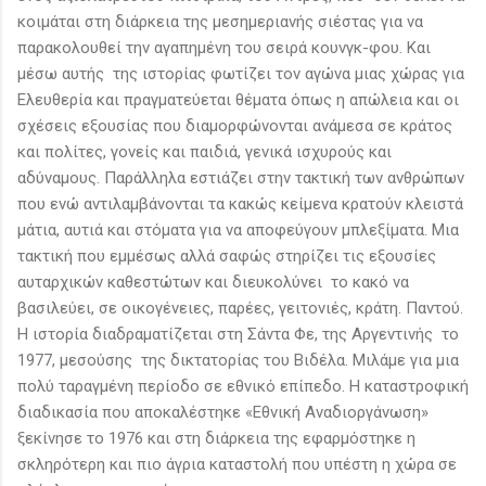
κοιμάται στη διάρκεια της μεσημεριανής σιέστας για να
παρακολουθεί την αγαπημένη του σειρά κουνγκ-φου. Και
μέσω αυτής της ιστορίας φωτίζει τον αγώνα μιας χώρας για
Ελευθερία και πραγματεύεται θέματα όπως η απώλεια και οι
σχέσεις εξουσίας που διαμορφώνονται ανάμεσα σε κράτος
και πολίτες, γονείς και παιδιά, γενικά ισχυρούς και
αδύναμους. Παράλληλα εστιάζει στην τακτική των ανθρώπων
που ενώ αντιλαμβάνονται τα κακώς κείμενα κρατούν κλειστά
μάτια, αυτιά και στόματα για να αποφεύγουν μπλεξίματα. Μια
τακτική που εμμέσως αλλά σαφώς στηρίζει τις εξουσίες
αυταρχικών καθεστώτων και διευκολύνει το κακό να
βασιλεύει, σε οικογένειες, παρέες, γειτονιές, κράτη. Παντού.
Η ιστορία διαδραματίζεται στη Σάντα Φε, της Αργεντινής το
1977, μεσούσης της δικτατορίας του Βιδέλα. Μιλάμε για μια
πολύ ταραγμένη περίοδο σε εθνικό επίπεδο. Η καταστροφική
διαδικασία που αποκαλέστηκε «Εθνική Αναδιοργάνωση»
ξεκίνησε το 1976 και στη διάρκεια της εφαρμόστηκε η
σκληρότερη και πιο άγρια καταστολή που υπέστη η χώρα σε