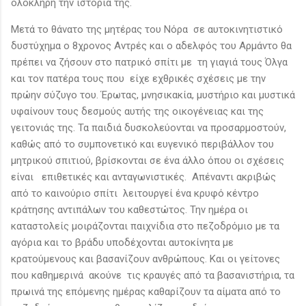
ολόκληρη την ιστορία της.
Μετά το θάνατο της μητέρας του Νόρα σε αυτοκινητιστικό
δυστύχημα ο 8χρονος Αντρές και ο αδελφός του Αρμάντο θα
πρέπει να ζήσουν στο πατρικό σπίτι με τη γιαγιά τους Όλγα
και τον πατέρα τους που είχε εχθρικές σχέσεις με την
πρώην σύζυγο του. Έρωτας, μνησικακία, μυστήριο και μυστικά
υφαίνουν τους δεσμούς αυτής της οικογένειας και της
γειτονιάς της. Τα παιδιά δυσκολεύονται να προσαρμοστούν,
καθώς από το συμπονετικό και ευγενικό περιβάλλον του
μητρικού σπιτιού, βρίσκονται σε ένα άλλο όπου οι σχέσεις
είναι επιθετικές και ανταγωνιστικές. Απέναντι ακριβώς
από το καινούριο σπίτι λειτουργεί ένα κρυφό κέντρο
κράτησης αντιπάλων του καθεστώτος. Την ημέρα οι
καταστολείς μοιράζονται παιχνίδια στο πεζοδρόμιο με τα
αγόρια και το βράδυ υποδέχονται αυτοκίνητα με
κρατούμενους και βασανίζουν ανθρώπους. Και οι γείτονες
που καθημερινά ακούνε τις κραυγές από τα βασανιστήρια, τα
πρωινά της επόμενης ημέρας καθαρίζουν τα αίματα από το