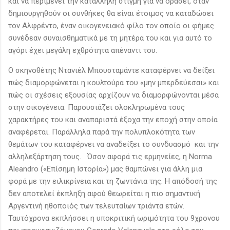
και να περιμένει την κατάλληλη στιγμή για να δράσει, όταν
δημιουργηθούν οι συνθήκες θα είναι έτοιμος να καταδώσει
τον Αλφρέντο, έναν οικογενειακό φίλο τον οποίο οι φήμες
συνέδεαν συναισθηματικά με τη μητέρα του και για αυτό το
αγόρι έχει μεγάλη εχθρότητα απέναντι του.
Ο σκηνοθέτης Ντανιέλ Μπουσταμάντε καταφέρνει να δείξει
πώς διαμορφώνεται η κουλτούρα του «μην μπερδεύεσαι» και
πώς οι σχέσεις εξουσίας αρχίζουν να διαμορφώνονται μέσα
στην οικογένεια. Παρουσιάζει ολοκληρωμένα τους
χαρακτήρες του και αναπαριστά έξοχα την εποχή στην οποία
αναφέρεται. Παράλληλα παρά την πολυπλοκότητα των
θεμάτων του καταφέρνει να αναδείξει το συνδυασμό και την
αλληλεξάρτηση τους. Όσον αφορά τις ερμηνείες, η Norma
Aleandro («Επίσημη Ιστορία») μας θαμπώνει για άλλη μια
φορά με την ειλικρίνεια και τη ζωντάνια της. Η απόδοσή της
δεν αποτελεί έκπληξη αφού θεωρείται η πιο σημαντική
Αργεντινή ηθοποιός των τελευταίων τριάντα ετών.
Ταυτόχρονα εκπλήσσει η υποκριτική ωριμότητα του 9χρονου