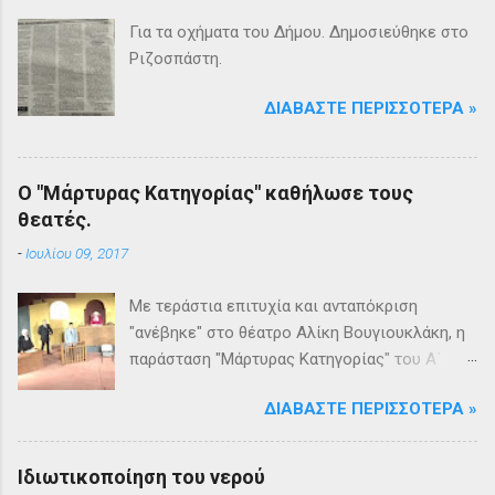
Για τα οχήματα του Δήμου. Δημοσιεύθηκε στο
Ριζοσπάστη.
ΔΙΑΒΆΣΤΕ ΠΕΡΙΣΣΌΤΕΡΑ »
Ο "Μάρτυρας Κατηγορίας" καθήλωσε τους
θεατές.
-
Ιουλίου 09, 2017
Με τεράστια επιτυχία και ανταπόκριση
"ανέβηκε" στο θέατρο Αλίκη Βουγιουκλάκη, η
παράσταση "Μάρτυρας Κατηγορίας" του Α΄
Θεατρικού Εργαστηρίου του Δήμου
ΔΙΑΒΆΣΤΕ ΠΕΡΙΣΣΌΤΕΡΑ »
Βριλησσίων. Το θέατρο γέμισε και πάνω από
1500 θεατές και τις δύο βραδιές απόλαυσαν
κυριολεκτικά μία σπουδαία παράσταση
Ιδιωτικοποίηση του νερού
υψηλής δραματουργίας. Το έργο της Αγκάθα