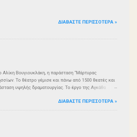
ΔΙΑΒΆΣΤΕ ΠΕΡΙΣΣΌΤΕΡΑ »
ρο Αλίκη Βουγιουκλάκη, η παράσταση "Μάρτυρας
σσίων. Το θέατρο γέμισε και πάνω από 1500 θεατές και
άσταση υψηλής δραματουργίας. Το έργο της Αγκάθα
. Η σασπένς, το μυστήριο, η πλοκή, οι μεγάλες
ΔΙΑΒΆΣΤΕ ΠΕΡΙΣΣΌΤΕΡΑ »
 ερωτήματα, σημάδεψαν όλους όσους παρακολούθησαν το
 για μία αναμφισβήτητα δυνατή παράσταση. Με τη
ρά σειρά ετών είναι υπεύθυνη του Α΄ Δημοτικού
οι ηθοποιοί: Αλέξανδρος Γεωργίου, Αλέξανδρος
ίου, Ευριπίδης Τσαούσογλου, Θοδωρής Σκληρός ,