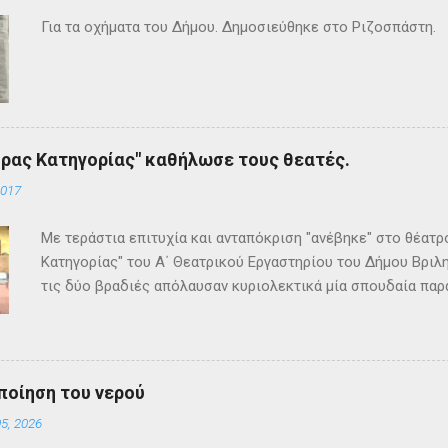
Για τα οχήματα του Δήμου. Δημοσιεύθηκε στο Ριζοσπάστη.
ρας Κατηγορίας" καθήλωσε τους θεατές.
2017
Με τεράστια επιτυχία και ανταπόκριση "ανέβηκε" στο θέατ
Κατηγορίας" του Α΄ Θεατρικού Εργαστηρίου του Δήμου Βριλη
τις δύο βραδιές απόλαυσαν κυριολεκτικά μία σπουδαία παρ
Κρίστι καθήλωσε τους θεατρόφιλους σε όλη τη διάρκειά του
ανατροπές και ένα μοναδικό φινάλε που απαντά σε όλα τα
έργο και τους έμειναν ανεξίτηλα στη μνήμη τους. Επρόκειτο
σπουδαία σκηνοθεσία της Τώνιας Σταυροπούλου που επί μακ
ποίηση του νερού
Θεατρικού Εργαστηρίου. Εξαιρετικές ερμηνείες κατέθεσαν 
5, 2026
Θεοδόσης, Άννα Αλεξανδράκη, Γιάννης Καρτερός, Δήμητρα Χ