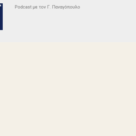
Κατερίνα Χαραυγή , Κατερίνα Σταθάτου , Λουκί...
Podcast με τον Γ. Παναγόπουλο