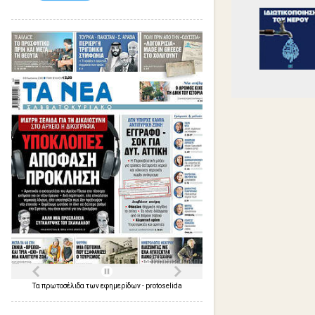
Τα
πρωτοσέλιδα
των
εφημερίδων
-
protoselida