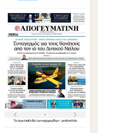
Τα
πρωτοσέλιδα
των
εφημερίδων
-
protoselida