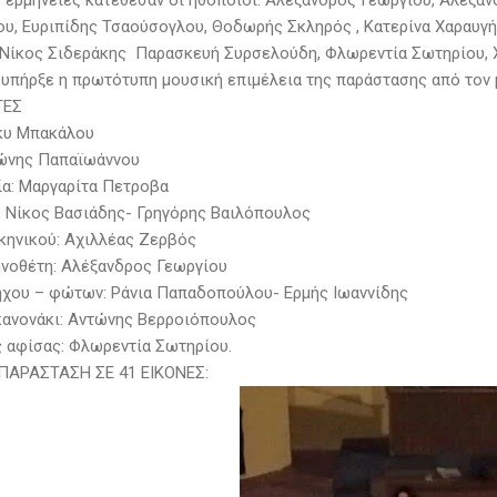
ς ερμηνείες κατέθεσαν οι ηθοποιοί:
Αλέξανδρος Γεωργίου, Αλέξανδ
ου, Ευριπίδης Τσαούσογλου, Θοδωρής Σκληρός , Κατερίνα Χαραυγή 
 Νίκος Σιδεράκης Παρασκευή Συρσελούδη, Φλωρεντία Σωτηρίου, Χ
 υπήρξε η πρωτότυπη μουσική επιμέλεια της παράστασης από τον 
ΤΕΣ
ίκυ Μπακάλου
τώνης Παπαϊωάννου
ία: Μαργαρίτα Πετροβα
r: Νίκος Βασιάδης- Γρηγόρης Βαιλόπουλος
κηνικού: Αχιλλέας Ζερβός
νοθέτη: Αλέξανδρος Γεωργίου
ήχου – φώτων: Ράνια Παπαδοπούλου- Ερμής Ιωαννίδης
κανονάκι: Αντώνης Βερροιόπουλος
 αφίσας: Φλωρεντία Σωτηρίου.
 ΠΑΡΑΣΤΑΣΗ ΣΕ 41 ΕΙΚΟΝΕΣ: