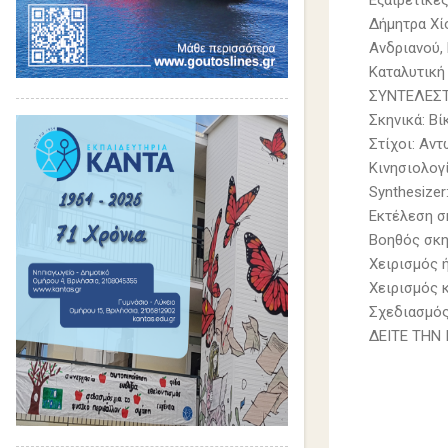
Εξαιρετικέ
Δήμητρα Χί
Ανδριανού,
Καταλυτική
ΣΥΝΤΕΛΕΣ
Σκηνικά: Β
Στίχοι: Αν
Κινησιολογ
Synthesize
Εκτέλεση σ
Βοηθός σκη
Χειρισμός 
Χειρισμός 
Σχεδιασμός
ΔΕΙΤΕ ΤΗΝ