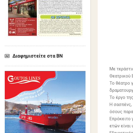
Διαφημιστείτε στα ΒΝ
Με τεράστι
Θεατρικού 
Το θέατρο 
δραματουργ
Το έργο τη
Η σασπένς,
όσους παρα
Επρόκειτο 
ετών είναι