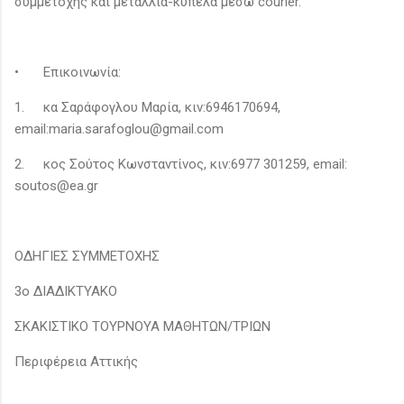
συμμετοχής και μετάλλια-κύπελα μέσω courier.
•
Επικοινωνία:
1.
κα Σαράφογλου Μαρία, κιν:6946170694,
email:maria.sarafoglou@gmail.com
2.
κος Σούτος Κωνσταντίνος, κιν:6977 301259, email:
soutos@ea.gr
ΟΔΗΓΙΕΣ ΣΥΜΜΕΤΟΧΗΣ
3ο ΔΙΑΔΙΚΤΥΑΚΟ
ΣΚΑΚΙΣΤΙΚΟ ΤΟΥΡΝΟΥΑ ΜΑΘΗΤΩΝ/ΤΡΙΩΝ
Περιφέρεια Αττικής