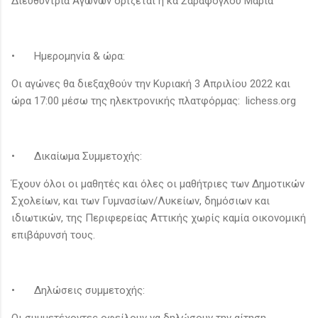
Διευθύντρια Αγώνων ορίζεται η κα Σαράφογλου Μαρία
•
Ημερομηνία & ώρα:
Οι αγώνες θα διεξαχθούν την Κυριακή 3 Απριλίου 2022 και
ώρα 17:00 μέσω της ηλεκτρονικής πλατφόρμας: lichess.org
•
Δικαίωμα Συμμετοχής:
Έχουν όλοι οι μαθητές και όλες οι μαθήτριες των Δημοτικών
Σχολείων, και των Γυμνασίων/Λυκείων, δημόσιων και
ιδιωτικών, της Περιφερείας Αττικής χωρίς καμία οικονομική
επιβάρυνσή τους.
•
Δηλώσεις συμμετοχής:
Οι συμμετέχοντες οφείλουν να δηλώσουν την αίτηση