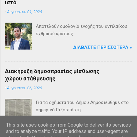
ιστό
-
Αυγούστου 01, 2026
Αποτελούν ομολογία ενοχής του αντιλαϊκού
εχθρικού κράτους
ΔΙΑΒΆΣΤΕ ΠΕΡΙΣΣΌΤΕΡΑ »
Διακήρυξη δημοσπρασίας μίσθωσης
χώρου στάθμευσης
-
Αυγούστου 06, 2026
Για τα οχήματα του Δήμου Δημοσιεύθηκε στο
σημερινό Ριζοσπάστη
ΔΙΑΒΆΣΤΕ ΠΕΡΙΣΣΌΤΕΡΑ »
This site uses cookies from Google to deliver its services
and to analyze traffic. Your IP address and user-agent are