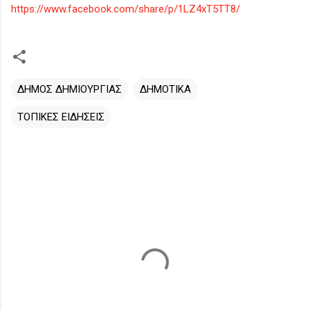
https://www.facebook.com/share/p/1LZ4xT5TT8/
ΔΗΜΟΣ ΔΗΜΙΟΥΡΓΙΑΣ
ΔΗΜΟΤΙΚΑ
ΤΟΠΙΚΕΣ ΕΙΔΗΣΕΙΣ
Σ
χ
ό
λ
ι
α