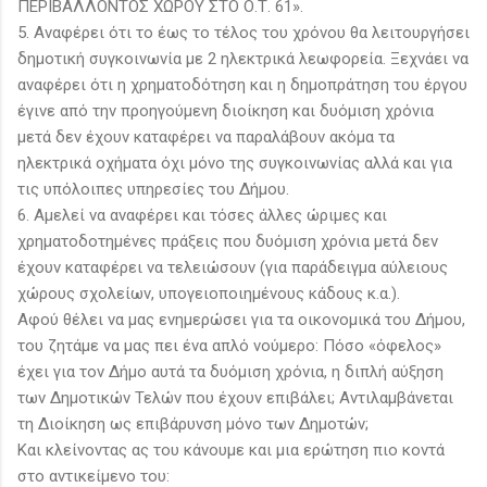
ΠΕΡΙΒΑΛΛΟΝΤΟΣ ΧΩΡΟΥ ΣΤΟ Ο.Τ. 61».
5. Αναφέρει ότι το έως το τέλος του χρόνου θα λειτουργήσει
δημοτική συγκοινωνία με 2 ηλεκτρικά λεωφορεία. Ξεχνάει να
αναφέρει ότι η χρηματοδότηση και η δημοπράτηση του έργου
έγινε από την προηγούμενη διοίκηση και δυόμιση χρόνια
μετά δεν έχουν καταφέρει να παραλάβουν ακόμα τα
ηλεκτρικά οχήματα όχι μόνο της συγκοινωνίας αλλά και για
τις υπόλοιπες υπηρεσίες του Δήμου.
6. Αμελεί να αναφέρει και τόσες άλλες ώριμες και
χρηματοδοτημένες πράξεις που δυόμιση χρόνια μετά δεν
έχουν καταφέρει να τελειώσουν (για παράδειγμα αύλειους
χώρους σχολείων, υπογειοποιημένους κάδους κ.α.).
Αφού θέλει να μας ενημερώσει για τα οικονομικά του Δήμου,
του ζητάμε να μας πει ένα απλό νούμερο: Πόσο «όφελος»
έχει για τον Δήμο αυτά τα δυόμιση χρόνια, η διπλή αύξηση
των Δημοτικών Τελών που έχουν επιβάλει; Αντιλαμβάνεται
τη Διοίκηση ως επιβάρυνση μόνο των Δημοτών;
Και κλείνοντας ας του κάνουμε και μια ερώτηση πιο κοντά
στο αντικείμενο του: