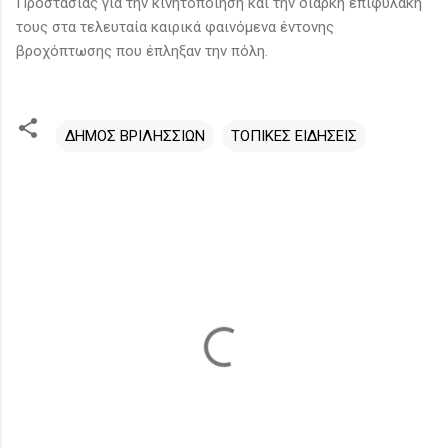
Προστασίας για την κινητοποίηση και την διαρκή επιφυλακή
τους στα τελευταία καιρικά φαινόμενα έντονης
βροχόπτωσης που έπληξαν την πόλη.
ΔΗΜΟΣ ΒΡΙΛΗΣΣΙΩΝ
ΤΟΠΙΚΕΣ ΕΙΔΗΣΕΙΣ
Σ
χ
ό
λ
ι
α