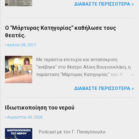
ΔΙΑΒΆΣΤΕ ΠΕΡΙΣΣΌΤΕΡΑ »
Ο "Μάρτυρας Κατηγορίας" καθήλωσε τους
θεατές.
-
Ιουλίου 09, 2017
Με τεράστια επιτυχία και ανταπόκριση
"ανέβηκε" στο θέατρο Αλίκη Βουγιουκλάκη, η
παράσταση "Μάρτυρας Κατηγορίας" του Α΄
Θεατρικού Εργαστηρίου του Δήμου
ΔΙΑΒΆΣΤΕ ΠΕΡΙΣΣΌΤΕΡΑ »
Βριλησσίων. Το θέατρο γέμισε και πάνω από
1500 θεατές και τις δύο βραδιές απόλαυσαν
κυριολεκτικά μία σπουδαία παράσταση
Ιδιωτικοποίηση του νερού
υψηλής δραματουργίας. Το έργο της Αγκάθα
-
Αυγούστου 05, 2026
Κρίστι καθήλωσε τους θεατρόφιλους σε όλη
τη διάρκειά του. Η σασπένς, το μυστήριο, η
Podcast με τον Γ. Παναγόπουλο
πλοκή, οι μεγάλες ανατροπές και ένα