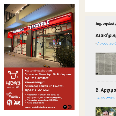
Δημοφιλείς
Διακήρυ
-
Αυγούστου 0
Β. Αρχιμ
-
Αυγούστου 0