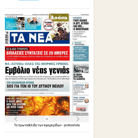
Τα
πρωτοσέλιδα
των
εφημερίδων
-
protoselida