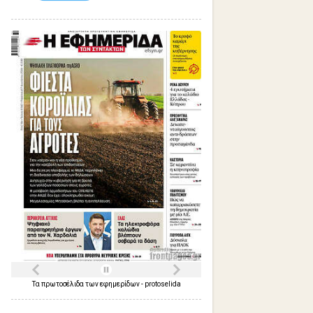
Τα
πρωτοσέλιδα
των
εφημερίδων
-
protoselida