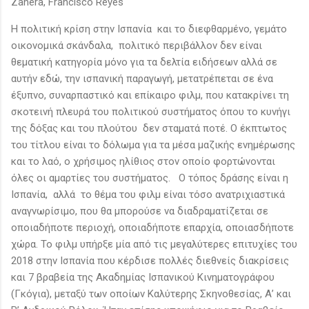
Zahera, Francisco Reyes
Η πολιτική κρίση στην Ισπανία και το διεφθαρμένο, γεμάτο
οικονομικά σκάνδαλα, πολιτικό περιβάλλον δεν είναι
θεματική κατηγορία μόνο για τα δελτία ειδήσεων αλλά σε
αυτήν εδώ, την ισπανική παραγωγή, μετατρέπεται σε ένα
έξυπνο, συναρπαστικό και επίκαιρο φιλμ, που κατακρίνει τη
σκοτεινή πλευρά του πολιτικού συστήματος όπου το κυνήγι
της δόξας και του πλούτου δεν σταματά ποτέ. Ο έκπτωτος
του τίτλου είναι το δόλωμα για τα μέσα μαζικής ενημέρωσης
και το λαό, ο χρήσιμος ηλίθιος στον οποίο φορτώνονται
όλες οι αμαρτίες του συστήματος. Ο τόπος δράσης είναι η
Ισπανία, αλλά το θέμα του φιλμ είναι τόσο ανατριχιαστικά
αναγνωρίσιμο, που θα μπορούσε να διαδραματίζεται σε
οποιαδήποτε περιοχή, οποιαδήποτε επαρχία, οποιασδήποτε
χώρα. Το φιλμ υπήρξε μία από τις μεγαλύτερες επιτυχίες του
2018 στην Ισπανία που κέρδισε πολλές διεθνείς διακρίσεις
και 7 βραβεία της Ακαδημίας Ισπανικού Κινηματογράφου
(Γκόγια), μεταξύ των οποίων Καλύτερης Σκηνοθεσίας, Α’ και