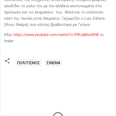
αποδίδει το ρόλο του με την αλήθεια αποτυπωμένη στο
πρόσωπο και τις εκφράσεις του. Αλλά και το υπόλοιπο
καστ της ταινίας είναι θαυμάσιο. Ξεχωρίζει ο Luis Zahera
(Λους Θαέρα), που επίσης βραβεύτηκε με Γκόγια.
Εδώ:
https://www.youtube.com/watch?v=PlKvqMvnW58
το
trailer
ΠΟΛΙΤΙΣΜΟΣ
ΣΙΝΕΜΑ
Σ
χ
ό
λ
ι
α