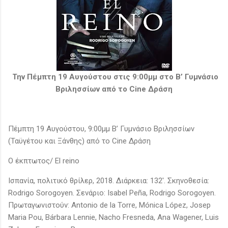
Την Πέμπτη 19 Αυγούστου στις 9:00μμ στο B’ Γυμνάσιο
Βριλησσίων από το Cine Δράση
Πέμπτη 19 Αυγούστου, 9:00μμ B’ Γυμνάσιο Βριλησσίων
(Ταϋγέτου και Ξάνθης) από το Cine Δράση
Ο έκπτωτος/ El reino
Ισπανία, πολιτικό θρίλερ, 2018. Διάρκεια: 132'. Σκηνοθεσία:
Rodrigo Sorogoyen. Σενάριο: Isabel Peña, Rodrigo Sorogoyen.
Πρωταγωνιστούν: Antonio de la Torre, Mónica López, Josep
Maria Pou, Bárbara Lennie, Nacho Fresneda, Ana Wagener, Luis