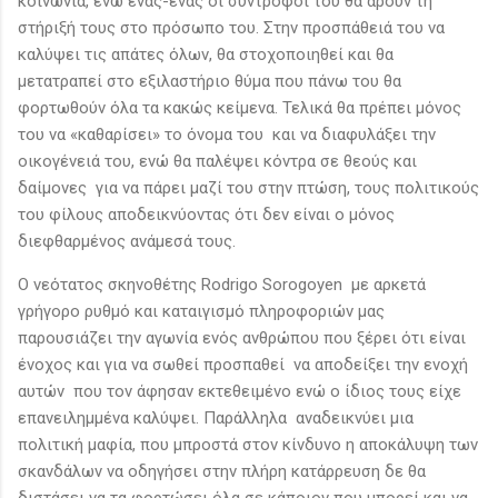
κοινωνία, ενώ ένας-ένας οι σύντροφοι του θα άρουν τη
στήριξή τους στο πρόσωπο του. Στην προσπάθειά του να
καλύψει τις απάτες όλων, θα στοχοποιηθεί και θα
μετατραπεί στο εξιλαστήριο θύμα που πάνω του θα
φορτωθούν όλα τα κακώς κείμενα. Τελικά θα πρέπει μόνος
του να «καθαρίσει» το όνομα του και να διαφυλάξει την
οικογένειά του, ενώ θα παλέψει κόντρα σε θεούς και
δαίμονες για να πάρει μαζί του στην πτώση, τους πολιτικούς
του φίλους αποδεικνύοντας ότι δεν είναι ο μόνος
διεφθαρμένος ανάμεσά τους.
Ο νεότατος σκηνοθέτης Rodrigo Sorogoyen με αρκετά
γρήγορο ρυθμό και καταιγισμό πληροφοριών μας
παρουσιάζει την αγωνία ενός ανθρώπου που ξέρει ότι είναι
ένοχος και για να σωθεί προσπαθεί να αποδείξει την ενοχή
αυτών που τον άφησαν εκτεθειμένο ενώ ο ίδιος τους είχε
επανειλημμένα καλύψει. Παράλληλα αναδεικνύει μια
πολιτική μαφία, που μπροστά στον κίνδυνο η αποκάλυψη των
σκανδάλων να οδηγήσει στην πλήρη κατάρρευση δε θα
διστάσει να τα φορτώσει όλα σε κάποιον που μπορεί και να