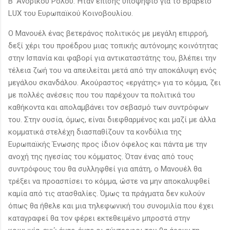
Β’ Ανδρικού Ρόλου. Ήταν επίσης υποψήφιο για το Βραβείο
LUX του Ευρωπαϊκού Κοινοβουλίου.
Ο Μανουέλ ένας βετεράνος πολιτικός με μεγάλη επιρροή,
δεξί χέρι του προέδρου μιας τοπικής αυτόνομης κοινότητας
στην Ισπανία και φαβορί για αντικαταστάτης του, βλέπει την
τέλεια ζωή του να απειλείται μετά από την αποκάλυψη ενός
μεγάλου σκανδάλου. Ακούραστος «εργάτης» για το κόμμα, ζει
με πολλές ανέσεις που του παρέχουν τα πολιτικά του
καθήκοντα και απολαμβάνει τον σεβασμό των συντρόφων
του. Στην ουσία, όμως, είναι διεφθαρμένος και μαζί με άλλα
κομματικά στελέχη διασπαθίζουν τα κονδύλια της
Ευρωπαϊκής Ένωσης προς ίδιον όφελος και πάντα με την
ανοχή της ηγεσίας του κόμματος. Όταν ένας από τους
συντρόφους του θα συλληφθεί για απάτη, ο Μανουέλ θα
τρέξει να προασπίσει το κόμμα, ώστε να μην αποκαλυφθεί
καμία από τις ατασθαλίες. Όμως τα πράγματα δεν κυλούν
όπως θα ήθελε και μια τηλεφωνική του συνομιλία που έχει
καταγραφεί θα τον φέρει εκτεθειμένο μπροστά στην