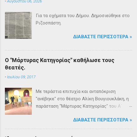
-
Αυγούστου 06, 2026
Για τα οχήματα του Δήμου. Δημοσιεύθηκε στο
Ριζοσπάστη.
ΔΙΑΒΆΣΤΕ ΠΕΡΙΣΣΌΤΕΡΑ »
Ο "Μάρτυρας Κατηγορίας" καθήλωσε τους
θεατές.
-
Ιουλίου 09, 2017
Με τεράστια επιτυχία και ανταπόκριση
"ανέβηκε" στο θέατρο Αλίκη Βουγιουκλάκη, η
παράσταση "Μάρτυρας Κατηγορίας" του Α΄
Θεατρικού Εργαστηρίου του Δήμου
ΔΙΑΒΆΣΤΕ ΠΕΡΙΣΣΌΤΕΡΑ »
Βριλησσίων. Το θέατρο γέμισε και πάνω από
1500 θεατές και τις δύο βραδιές απόλαυσαν
κυριολεκτικά μία σπουδαία παράσταση