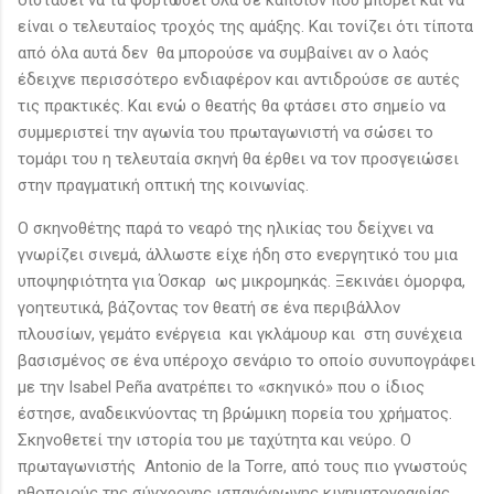
είναι ο τελευταίος τροχός της αμάξης. Και τονίζει ότι τίποτα
από όλα αυτά δεν θα μπορούσε να συμβαίνει αν ο λαός
έδειχνε περισσότερο ενδιαφέρον και αντιδρούσε σε αυτές
τις πρακτικές. Και ενώ ο θεατής θα φτάσει στο σημείο να
συμμεριστεί την αγωνία του πρωταγωνιστή να σώσει το
τομάρι του η τελευταία σκηνή θα έρθει να τον προσγειώσει
στην πραγματική οπτική της κοινωνίας.
Ο σκηνοθέτης παρά το νεαρό της ηλικίας του δείχνει να
γνωρίζει σινεμά, άλλωστε είχε ήδη στο ενεργητικό του μια
υποψηφιότητα για Όσκαρ ως μικρομηκάς. Ξεκινάει όμορφα,
γοητευτικά, βάζοντας τον θεατή σε ένα περιβάλλον
πλουσίων, γεμάτο ενέργεια και γκλάμουρ και στη συνέχεια
βασισμένος σε ένα υπέροχο σενάριο το οποίο συνυπογράφει
με την Isabel Peña ανατρέπει το «σκηνικό» που ο ίδιος
έστησε, αναδεικνύοντας τη βρώμικη πορεία του χρήματος.
Σκηνοθετεί την ιστορία του με ταχύτητα και νεύρο. Ο
πρωταγωνιστής Antonio de la Torre, από τους πιο γνωστούς
ηθοποιούς της σύγχρονης ισπανόφωνης κινηματογραφίας,