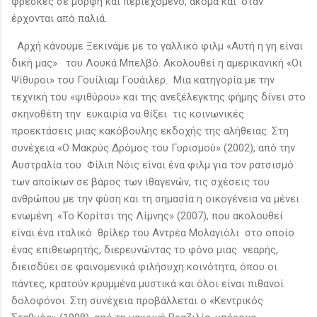
φρέσκες σε μορφή και περιεχόμενο, ακόμα και ‘όταν
έρχονται από παλιά.
Αρχή κάνουμε Ξεκινάμε με το γαλλικό φιλμ «Αυτή η γη είναι
δική μας» του Λουκά Μπελβό. Ακολουθεί η αμερικανική «Οι
Ψίθυροι» του Γουίλιαμ Γουάιλερ. Μια κατηγορία με την
τεχνική του «ψιθύρου» και της ανεξέλεγκτης φήμης δίνει στο
σκηνοθέτη την ευκαιρία να θίξει τις κοινωνικές
προεκτάσεις μιας κακόβουλης εκδοχής της αλήθειας. Στη
συνέχεια «Ο Μακρύς Δρόμος του Γυρισμού» (2002), από την
Αυστραλία του Φίλιπ Νόις είναι ένα φιλμ για τον ρατσισμό
των αποίκων σε βάρος των ιθαγενών, τις σχέσεις του
ανθρώπου με την φύση και τη σημασία η οικογένεια να μένει
ενωμένη. «Το Κορίτσι της Λίμνης» (2007), που ακολουθεί
είναι ένα ιταλικό θρίλερ του Αντρέα Μολαγιόλι στο οποίο
ένας επιθεωρητής, διερευνώντας το φόνο μιας νεαρής,
διεισδύει σε φαινομενικά φιλήσυχη κοινότητα, όπου οι
πάντες, κρατούν κρυμμένα μυστικά και όλοι είναι πιθανοί
δολοφόνοι. Στη συνέχεια προβάλλεται ο «Κεντρικός