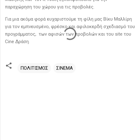
παραχώρηση του χώρου για τις προβολές.
Για μια ακόμα φορά ευχαριστούμε τη φίλη μας Βίκυ Μαλλίρη
για τον εμπνευσμένο, φρέσκο και αφιλοκερδή σχεδιασμό του
προγράμματος, των αφισών των προβολών και του site του
Cine Δράση.
ΠΟΛΙΤΙΣΜΟΣ
ΣΙΝΕΜΑ
Σ
χ
ό
λ
ι
α