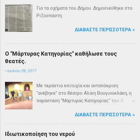
Για τα οχήματα του Δήμου. Δημοσιεύθηκε στο
Ριζοσπάστη.
ΔΙΑΒΆΣΤΕ ΠΕΡΙΣΣΌΤΕΡΑ »
Ο "Μάρτυρας Κατηγορίας" καθήλωσε τους
θεατές.
-
Ιουλίου 09, 2017
Με τεράστια επιτυχία και ανταπόκριση
"ανέβηκε" στο θέατρο Αλίκη Βουγιουκλάκη, η
παράσταση "Μάρτυρας Κατηγορίας" του Α΄
Θεατρικού Εργαστηρίου του Δήμου
ΔΙΑΒΆΣΤΕ ΠΕΡΙΣΣΌΤΕΡΑ »
Βριλησσίων. Το θέατρο γέμισε και πάνω από
1500 θεατές και τις δύο βραδιές απόλαυσαν
κυριολεκτικά μία σπουδαία παράσταση
Ιδιωτικοποίηση του νερού
υψηλής δραματουργίας. Το έργο της Αγκάθα