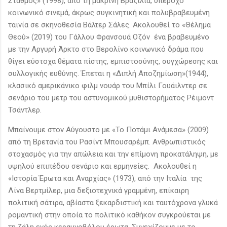
Σταθμός» (1998), από τη μακρινή Βραζιλία, υπέροχο
κοινωνικό σινεμά, άκρως συγκινητική και πολυβραβευμένη
ταινία σε σκηνοθεσία Βάλτερ Σάλες. Ακολουθεί το «Θέλημα
Θεού» (2019) του Γάλλου Φρανσουά Οζόν ένα βραβευμένο
με την Αργυρή Άρκτο στο Βερολίνο κοινωνικό δράμα που
θίγει εύστοχα θέματα πίστης, εμπιστοσύνης, συγχώρεσης και
συλλογικής ευθύνης. Έπεται η «Διπλή Αποζημίωση»(1944),
κλασικό αμερικάνικο φιλμ νουάρ του Μπίλι Γουάιλντερ σε
σενάριο του μετρ του αστυνομικού μυθιστορήματος Ρέιμοντ
Τσάντλερ.
Μπαίνουμε στον Αύγουστο με «Το Ποτάμι Ανάμεσα» (2009)
από τη Βρετανία του Ρασίντ Μπουσαρέμπ. Ανθρωπιστικός
στοχασμός για την απώλεια και την επίμονη προκατάληψη, με
υψηλού επιπέδου σενάριο και ερμηνείες. Ακολουθεί η
«Ιστορία Έρωτα και Αναρχίας» (1973), από την Ιταλία της
Λίνα Βερτμίλερ, μια δεξιοτεχνικά γραμμένη, επίκαιρη
πολιτική σάτιρα, αβίαστα ξεκαρδιστική και ταυτόχρονα γλυκά
ρομαντική στην οποία το πολιτικό καθήκον συγκρούεται με
τη ζάλη ενός κεραυνοβόλου έρωτα. Συνεχίζουμε με το