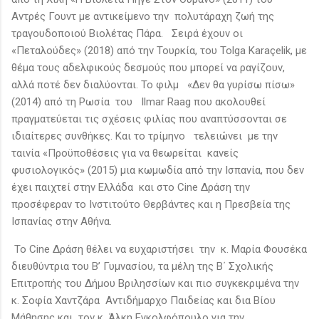
Αντρές Γουντ με αντικείμενο την πολυτάραχη ζωή της
τραγουδοποιού Βιολέτας Πάρα. Σειρά έχουν οι
«Πεταλούδες» (2018) από την Τουρκία, του Tolga Karaçelik, με
θέμα τους αδελφικούς δεσμούς που μπορεί να ραγίζουν,
αλλά ποτέ δεν διαλύονται. Το φιλμ «Δεν θα γυρίσω πίσω»
(2014) από τη Ρωσία του Ilmar Raag που ακολουθεί
πραγματεύεται τις σχέσεις φιλίας που αναπτύσσονται σε
ιδιαίτερες συνθήκες. Και το τρίμηνο τελειώνει με την
ταινία «Προϋποθέσεις για να θεωρείται κανείς
φυσιολογικός» (2015) μια κωμωδία από την Ισπανία, που δεν
έχει παιχτεί στην Ελλάδα και στο Cine Δράση την
προσέφεραν το Ινστιτούτο Θερβάντες και η Πρεσβεία της
Ισπανίας στην Αθήνα.
Το Cine Δράση θέλει να ευχαριστήσει την κ. Μαρία Φουσέκα
διευθύντρια του Β’ Γυμνασίου, τα μέλη της Β΄ Σχολικής
Επιτροπής του Δήμου Βριλησσίων και πιο συγκεκριμένα την
κ. Σοφία Χαντζάρα Αντιδήμαρχο Παιδείας και δια Βίου
Μάθησης και τον κ. Άλκη Εγκολφόπουλο για την