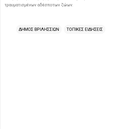
τραυματισμένων αδέσποτων ζώων.
ΔΗΜΟΣ ΒΡΙΛΗΣΣΙΩΝ
ΤΟΠΙΚΕΣ ΕΙΔΗΣΕΙΣ
Σ
χ
ό
λ
ι
α