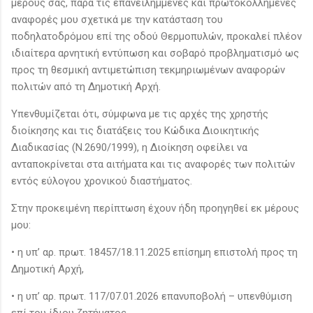
μέρους σας, παρά τις επανειλημμένες και πρωτοκολλημένες
αναφορές μου σχετικά με την κατάσταση του
ποδηλατοδρόμου επί της οδού Θερμοπυλών, προκαλεί πλέον
ιδιαίτερα αρνητική εντύπωση και σοβαρό προβληματισμό ως
προς τη θεσμική αντιμετώπιση τεκμηριωμένων αναφορών
πολιτών από τη Δημοτική Αρχή.
Υπενθυμίζεται ότι, σύμφωνα με τις αρχές της χρηστής
διοίκησης και τις διατάξεις του Κώδικα Διοικητικής
Διαδικασίας (Ν.2690/1999), η Διοίκηση οφείλει να
ανταποκρίνεται στα αιτήματα και τις αναφορές των πολιτών
εντός εύλογου χρονικού διαστήματος.
Στην προκειμένη περίπτωση έχουν ήδη προηγηθεί εκ μέρους
μου:
• η υπ’ αρ. πρωτ. 18457/18.11.2025 επίσημη επιστολή προς τη
Δημοτική Αρχή,
• η υπ’ αρ. πρωτ. 117/07.01.2026 επανυποβολή – υπενθύμιση
επί του ίδιου ζητήματος,