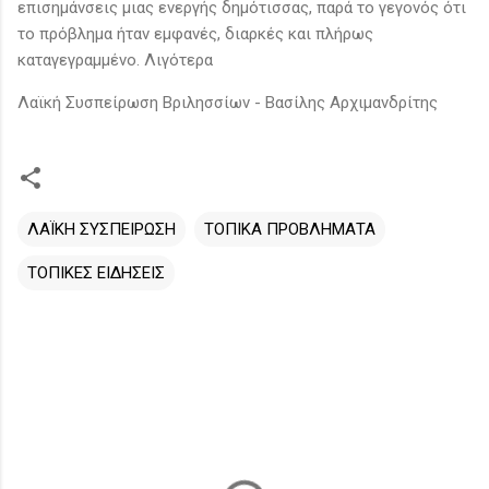
επισημάνσεις μιας ενεργής δημότισσας, παρά το γεγονός ότι
το πρόβλημα ήταν εμφανές, διαρκές και πλήρως
καταγεγραμμένο. Λιγότερα
Λαϊκή Συσπείρωση Βριλησσίων - Βασίλης Αρχιμανδρίτης
ΛΑΪΚΗ ΣΥΣΠΕΙΡΩΣΗ
ΤΟΠΙΚΑ ΠΡΟΒΛΗΜΑΤΑ
ΤΟΠΙΚΕΣ ΕΙΔΗΣΕΙΣ
Σ
χ
ό
λ
ι
α