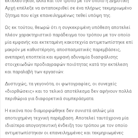
εκτελέστηκαν, αλλά και τον τρόπο με τον οποίο η Δημοτική
Αρχή επέλεξε να ανταποκριθεί σε ένα πλήρως τεκμηριωμένο
ζήτημα που είχε επανειλημμένως τεθεί υπόψη της.
Ως εκ τούτου, θεωρώ ότι η συγκεκριμένη υπόθεση αποτελεί
πλέον χαρακτηριστικό παράδειγμα του τρόπου με τον οποίο
μία εμφανής και εκτεταμένη κακοτεχνία αντιμετωπίστηκε επί
μακρόν με καθυστέρηση, αποσπασματικές παρεμβάσεις,
ανεπαρκή εποπτεία και εμφανή αδυναμία διασφάλισης
στοιχειωδών προδιαγραφών ποιότητας κατά την εκτέλεση
και παραλαβή των εργασιών.
Δυστυχώς, τα γεγονότα, οι φωτογραφίες, οι συνεχείς
«διορθώσεις» και το τελικό αποτέλεσμα δεν αφήνουν πολλά
περιθώρια για διαφορετικά συμπεράσματα.
Η εικόνα που διαμορφώθηκε δεν συνιστά απλώς μία
αποτυχημένη τεχνική παρέμβαση. Αποτελεί ταυτόχρονα μία
ιδιαίτερα απογοητευτική ένδειξη του τρόπου με τον οποίο
αντιμετωπίστηκαν οι επανειλημμένες και τεκμηριωμένες