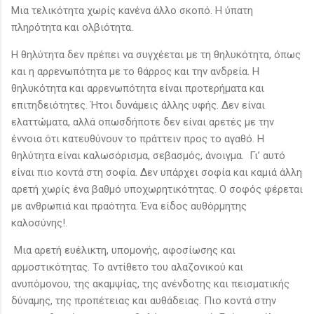
Μια τελικότητα χωρίς κανένα άλλο σκοπό. Η ύπατη
πληρότητα και ολβιότητα.
Η θηλύτητα δεν πρέπει να συγχέεται με τη θηλυκότητα, όπως
και η αρρενωπότητα με το θάρρος και την ανδρεία. Η
θηλυκότητα και αρρενωπότητα είναι προτερήματα και
επιτηδειότητες. Ήτοι δυνάμεις άλλης υφής. Δεν είναι
ελαττώματα, αλλά οπωσδήποτε δεν είναι αρετές με την
έννοια ότι κατευθύνουν το πράττειν προς το αγαθό. Η
θηλύτητα είναι καλωσόρισμα, σεβασμός, άνοιγμα. Γι’ αυτό
είναι πιο κοντά στη σοφία. Δεν υπάρχει σοφία και καμιά άλλη
αρετή χωρίς ένα βαθμό υποχωρητικότητας. Ο σοφός φέρεται
με ανθρωπιά και πραότητα. Ένα είδος αυθόρμητης
καλοσύνης!.
Μια αρετή ευέλικτη, υπομονής, αφοσίωσης και
αρμοστικότητας. Το αντίθετο του αλαζονικού και
ανυπόμονου, της ακαμψίας, της ανένδοτης και πεισματικής
δύναμης, της προπέτειας και αυθάδειας. Πιο κοντά στην