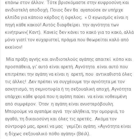
επάνω στον άλλον. Τότε βρισκόμαστε στην ευφροσύνη και
ανιδιοτελή αποδοχή. Ποιος δεν θα αγαπούσε αν υπήρχε
ελπίδα για κάποιο κέρδος ή όφελος; « Ο εγωισμός είναι η
πηγή κάθε κακού! Αυτός διαφθείρει την αγνότητα των
κινήτρων»( Καντ). Κανείς δεν κάνει το κακό για το κακό, αλλά
μόνο γιατί τον ευχαριστεί, πράγμα που θεωρείται καλό από
εκείνον!
Μία πράξη αγνής και ανιδιοτελούς αγάπης απαιτεί κόπο και
προσπάθεια, γι’ αυτό είναι αρετή. Αγνότητα είναι αυτό που
επιτρέπει την αγάπη να είναι η αρετή, που αντικαθιστά όλες
τις άλλες! Δεν πρέπει να συγχέουμε την αγνότητα με τον
ασκητισμό, τη σεμνοτυφία ή τη σεξουαλική αποχή. Αγνότητα
υπάρχει κάθε φορά που η αγάπη παύει να είναι νοθευμένη
από συμφέρον. Όταν η αγάπη είναι ανυστερόβουλη.
Μπορούμε να αγαπάμε αγνά την αλήθεια, την ομορφιά, το
αγαθό, τη δικαιοσύνη και όλες τις αρετές. Ακόμα τον
σύντροφό μας, αρκεί να μας γεμίζει αγάπη. «Αγνότητα είναι
η δίχως σεξουαλικό πόθο αγάπη» (Βέιλ).