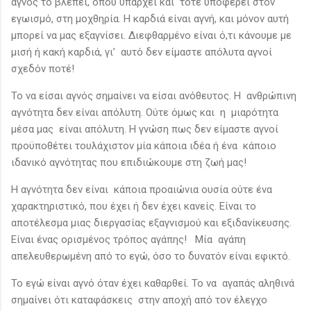
αγνός το βλέπει, όπου υπάρχει και τότε υποφέρει στον
εγωισμό, στη μοχθηρία. Η καρδιά είναι αγνή, και μόνον αυτή
μπορεί να μας εξαγνίσει. Διεφθαρμένο είναι ό,τι κάνουμε με
μισή ή κακή καρδιά, γι’ αυτό δεν είμαστε απόλυτα αγνοί
σχεδόν ποτέ!
Το να είσαι αγνός σημαίνει να είσαι ανόθευτος. Η ανθρώπινη
αγνότητα δεν είναι απόλυτη. Ούτε όμως και η μιαρότητα
μέσα μας είναι απόλυτη. Η γνώση πως δεν είμαστε αγνοί
προϋποθέτει τουλάχιστον μία κάποια ιδέα ή ένα κάποιο
ιδανικό αγνότητας που επιδιώκουμε στη ζωή μας!
Η αγνότητα δεν είναι κάποια προαιώνια ουσία ούτε ένα
χαρακτηριστικό, που έχει ή δεν έχει κανείς. Είναι το
αποτέλεσμα μιας διεργασίας εξαγνισμού και εξιδανίκευσης.
Είναι ένας ορισμένος τρόπος αγάπης! Μία αγάπη
απελευθερωμένη από το εγώ, όσο το δυνατόν είναι εφικτό.
Το εγώ είναι αγνό όταν έχει καθαρθεί. Το να αγαπάς αληθινά
σημαίνει ότι καταφάσκεις στην αποχή από τον έλεγχο