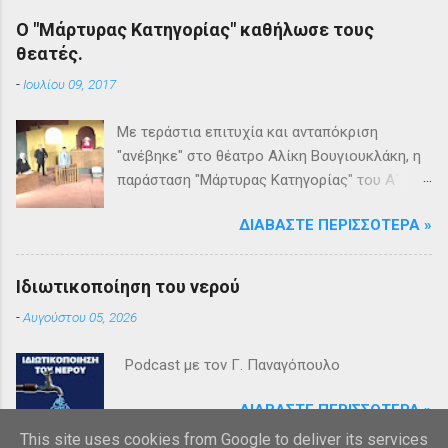
Ο "Μάρτυρας Κατηγορίας" καθήλωσε τους
θεατές.
-
Ιουλίου 09, 2017
Με τεράστια επιτυχία και ανταπόκριση
"ανέβηκε" στο θέατρο Αλίκη Βουγιουκλάκη, η
παράσταση "Μάρτυρας Κατηγορίας" του Α΄
Θεατρικού Εργαστηρίου του Δήμου
ΔΙΑΒΆΣΤΕ ΠΕΡΙΣΣΌΤΕΡΑ »
Βριλησσίων. Το θέατρο γέμισε και πάνω από
1500 θεατές και τις δύο βραδιές απόλαυσαν
κυριολεκτικά μία σπουδαία παράσταση
Ιδιωτικοποίηση του νερού
υψηλής δραματουργίας. Το έργο της Αγκάθα
-
Αυγούστου 05, 2026
Κρίστι καθήλωσε τους θεατρόφιλους σε όλη
τη διάρκειά του. Η σασπένς, το μυστήριο, η
Podcast με τον Γ. Παναγόπουλο
πλοκή, οι μεγάλες ανατροπές και ένα
μοναδικό φινάλε που απαντά σε όλα τα
ΔΙΑΒΆΣΤΕ ΠΕΡΙΣΣΌΤΕΡΑ »
ερωτήματα, σημάδεψαν όλους όσους
This site uses cookies from Google to deliver its services
παρακολούθησαν το έργο και τους έμειναν