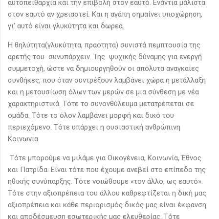
αυτοπειθαρχία και την επιβολή στον εαυτό. Ενάντια μάλιστα
στον εαυτό αν χρειαστεί. Και η αγάπη σημαίνει υποχώρηση,
γι’ αυτό είναι γλυκύτητα και δωρεά.
Η θηλύτητα(γλυκύτητα, πραότητα) συνιστά πεμπτουσία της
αρετής του συνυπάρχειν. Της ψυχικής δύναμης για ενεργή
συμμετοχή, ώστε να δημιουργηθούν οι απόλυτα αναγκαίες
συνθήκες, που όταν συντρέξουν λαμβάνει χώρα η μετάλλαξη
και η μετουσίωση όλων των μερών σε μια σύνθεση με νέα
χαρακτηριστικά. Τότε το συνονθύλευμα μετατρέπεται σε
ομάδα. Τότε το όλον λαμβάνει μορφή και δικό του
περιεχόμενο. Τότε υπάρχει η ουσιαστική ανθρώπινη
Κοινωνία.
Τότε μπορούμε να μιλάμε για Οικογένεια, Κοινωνία, Έθνος
και Πατρίδα. Είναι τότε που έχουμε ανεβεί στο επίπεδο της
ηθικής συνύπαρξης. Τότε νοιώθουμε «τον άλλο, ως εαυτό».
Τότε στην αξιοπρέπεια του άλλου καθρεφτίζεται η δική μας
αξιοπρέπεια και κάθε περιορισμός δικός μας είναι έκφανση
και αποδέσμευση εσωτερικής μας ελευθερίας. Τότε