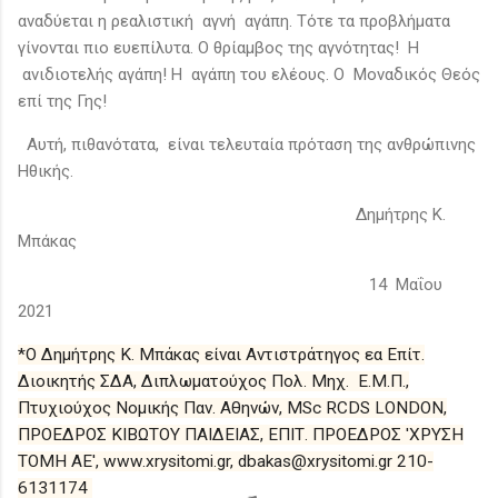
αναδύεται η ρεαλιστική αγνή αγάπη. Τότε τα προβλήματα
γίνονται πιο ευεπίλυτα. Ο θρίαμβος της αγνότητας! Η
ανιδιοτελής αγάπη! Η αγάπη του ελέους. Ο Μοναδικός Θεός
επί της Γης!
Αυτή, πιθανότατα, είναι τελευταία πρόταση της ανθρώπινης
Ηθικής.
Δημήτρης Κ.
Μπάκας
14 Μαΐου
2021
*Ο Δημήτρης Κ. Μπάκας είναι Αντιστράτηγος εα Επίτ.
Διοικητής ΣΔΑ, Διπλωματούχος Πολ. Μηχ. Ε.Μ.Π.,
Πτυχιούχος Νομικής Παν. Αθηνών, MSc RCDS LONDON,
ΠΡΟΕΔΡΟΣ ΚΙΒΩΤΟΥ ΠΑΙΔΕΙΑΣ, ΕΠΙΤ. ΠΡΟΕΔΡΟΣ 'ΧΡΥΣΗ
ΤΟΜΗ ΑΕ', www.xrysitomi.gr, dbakas@xrysitomi.gr 210-
6131174