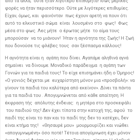
από τα άλλα, ούτε ήταν λιγότερο επιθυμητά! Ίσως μερικές
φορές να ήταν περισσότερο. Ούτε με λιγότερες επιθυμίες.
Είχαν, όμως, και φαινόνταν πως έχουν αρετή να πουν ότι
αυτό το ελκυστικό σώμα είναι λουσμένο στο φως! Φως
μέσα στο φως. Λες μήτε ο έρωτας μήτε το αίμα τους
μπορούσαν να το μιάνουν! Ήταν η αγνότητα της ζωής! Η ζωή
που δονούσε τις φλέβες τους σαν ξέσπασμα κάλλους!
Η αγνότητα είναι η αγάπη που δίνει. Αγαπάμε αληθινά αγνά
σημαίνει να δίνουμε. Μοναδικό παράδειγμα η αγάπη των
Γονιών για τα παιδιά τους! Το είχε επισημάνει ήδη ο Όμηρος!
«Ο γονιός δέχεται με ευχαρίστηση μόνον μια «προσβολή»: να
γίνουν τα παιδιά του καλύτερα από εκείνον». Δίνει τα πάντα
για τα παιδιά του . Απογυμνώνεται από κάθε απαίτηση. Η
έκφραση τής απόλυτης ένδειας: η μητέρα στο προσκεφάλι
του παιδιού της! Δεν έχει τίποτα στην κατοχή της, αφού το
παιδί της είναι το παν και το παιδί της δεν το κατέχει, δεν
είναι κτήμα της! «Θησαυρέ μου» μουρμουρίζει και νιώθει
«απογυμνωμένη» όσο ποτέ! Τέτοια απογύμνωση έχει μόνον