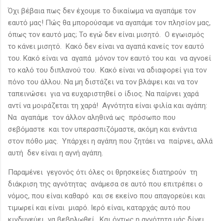
Όχι βέβαια πως δεν έχουμε το δικαίωμα να αγαπάμε τον
εαυτό μας! Πώς θα μπορούσαμε να αγαπάμε τον πλησίον μας,
όπως τον εαυτό μας; Το εγώ δεν είναι μισητό. Ο εγωισμός
το κάνει μισητό. Κακό δεν είναι να αγαπά κανείς τον εαυτό
του. Κακό είναι να αγαπά μόνον τον εαυτό του και να αγνοεί
το καλό του διπλανού του. Κακό είναι να αδιαφορεί για τον
πόνο του άλλου. Να μη διστάζει να τον βλάψει και να τον
ταπεινώσει για να ευχαριστηθεί ο ίδιος. Να παίρνει χαρά
αντί να μοιράζεται τη χαρά! Αγνότητα είναι φιλία και αγάπη:
Να αγαπάμε τον άλλον αληθινά ως πρόσωπο που
σεβόμαστε και τον υπερασπιζόμαστε, ακόμη και ενάντια
στον πόθο μας. Υπάρχει η αγάπη που ζητάει να παίρνει, αλλά
αυτή δεν είναι η αγνή αγάπη.
Παραμένει γεγονός ότι όλες οι θρησκείες διατηρούν τη
διάκριση της αγνότητας ανάμεσα σε αυτό που επιτρέπει ο
νόμος, που είναι καθαρό και σε εκείνο που απαγορεύει και
τιμωρεί και είναι μιαρό. Ιερό είναι, καταρχάς αυτό που
κινδυνεύει να βεβηλωθεί. Και όντως η αγνότητα μάς δίνει