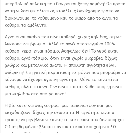
υπερβολικά απλοϊκή που θεωρείται ξεπερασμένη! Θα πρέπει
να τη νιώσουμε ολιστικά, ειδάλλως δεν έχουμε τρόπο να
διακρίνουμε το νοθευμένο και το μιαρό από το αγνό, το
καθαρό, το αμόλυντο.
Αγνό είναι εκείνο που είναι καθαρό, χωρίς κηλίδες, δίχως
λεκέδες και βρωμιά. Αλλά το αγνό, αποσταγμένο 100% –
καθαρό νερό είναι πόσιμο; Ασφαλώς όχι! Το νερό είναι
καθαρό, αγνό-πόσιμο, όταν είναι χωρίς μικρόβια, δίχως
χλώριο και μεταλλικά άλατα. Η απόλυτη αγνότητα είναι
ανέφικτη! Στη γενική περίπτωση το μόνον που μπορούμε να
κάνουμε να έχουμε υγιεινή αγνότητα. Μόνο το κενό είναι
καθαρό, αλλά το κενό δεν είναι τίποτα. Κάθε ύπαρξη είναι
μία «κηλίδα» στο άπειρο κενό!
Η βία και ο καταναγκασμός, μας ταπεινώνουν και μας
εκχυδαΐζουν δίχως την αθωότητα. Η αγνότητα είναι ο
τρόπος να μην βλέπει κανείς το κακό εκεί που δεν υπάρχει.
Ο διεφθαρμένος βλέπει παντού το κακό και χαίρεται! Ο