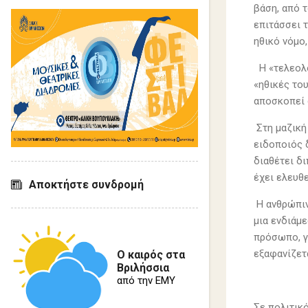
βάση, από τ
επιτάσσει 
ηθικό νόμο,
Η «τελεολο
«ηθικές του
αποσκοπεί 
Στη μαζική
ειδοποιός 
διαθέτει δι
έχει ελευθ
Αποκτήστε συνδρομή
Η ανθρώπιν
μια ενδιάμ
πρόσωπο, γ
εξαφανίζετ
Ο καιρός στα
Βριλήσσια
από την ΕΜΥ
Σε πολιτικ