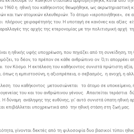
 να εκτελούμε το καθήκον σταδιακά αμφισβητήθηκε, κάτω από την
ου 1960 η ηθική του καθήκοντος θεωρήθηκε, ως ακρωτηριαστική κ
ών και των ατομικών ελευθεριών. Το άτομο «ιεροποιήθηκε», σε α
ει πλήρους χειραφέτησής του. Η υποταγή σε κανόνες και αξίες εί
αραλλαγές της αρχής της ετερονομίας με την πολιτισμική αρχή τη
αι η ηθικής υφής υποχρέωση, που πηγάζει από τη συνείδηση, τη θρ
μόζει, το δέον, το πρέπον σε κάθε ανθρώπινο ον. Ό,τι απορρέει α
αι τον Κόσμο. Η εκτέλεση του καθήκοντος συνιστά πρώτιστη αξία, 
, όπως η εμπιστοσύνη, η αξιοπρέπεια, ο σεβασμός, η ανοχή, η αλλ
έλεση του καθήκοντος μετουσιώνεται το άτομο σε υποκείμενο, 
ικογενείας του και του ανθρώπινου γένους. Απαιτείται τεράστια 
. Η δύναμη ανάληψης της ευθύνης, γι’ αυτό συνιστά ύπατη ηθική 
και επιβάλλεται υποχρεωτικά από την ηθική στάση στη ζωή μας.
κότητα, γίνονται δεκτές από τη φιλοσοφία δυο βασικοί τύποι ηθι