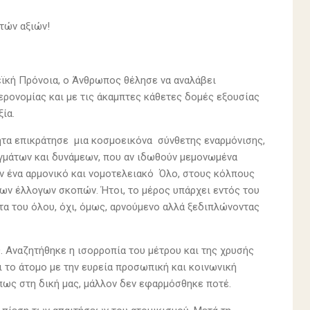
τών αξιών!
εϊκή Πρόνοια, ο Άνθρωπος θέλησε να αναλάβει
τερονομίας και με τις άκαμπτες κάθετες δομές εξουσίας
ξία.
τητα επικράτησε μια κοσμοεικόνα σύνθετης εναρμόνισης,
αγμάτων και δυνάμεων, που αν ιδωθούν μεμονωμένα
ύν ένα αρμονικό και νομοτελειακό Όλο, στους κόλπους
ρων έλλογων σκοπών. Ήτοι, το μέρος υπάρχει εντός του
α του όλου, όχι, όμως, αρνούμενο αλλά ξεδιπλώνοντας
. Αναζητήθηκε η ισορροπία του μέτρου και της χρυσής
 το άτομο με την ευρεία προσωπική και κοινωνική
πως στη δική μας, μάλλον δεν εφαρμόσθηκε ποτέ.