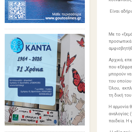
Είναι αδήρ
Με το «ξεμ
προσωπικά ο
αμφισβητήθ
Αρχικά, επ
που εξέφρα
μπορούν να
του οποίου
Όλου, εκπλ
τη δική του
Η αρμονία 
αναλογίας 
παιδεία. Η