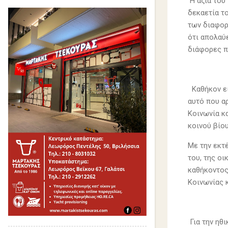
Η αξία τού
δεκαετία τ
των διαφορ
ότι απολαύ
διάφορες π
Καθήκον είν
αυτό που αρ
Κοινωνία κ
κοινού βίου
Με την εκτ
του, της ο
καθήκοντος
Κοινωνίας 
Για την ηθι