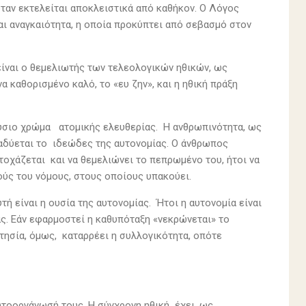
 όταν εκτελείται αποκλειστικά από καθήκον. Ο Λόγος
αι αναγκαιότητα, η οποία προκύπτει από σεβασμό στον
είναι ο θεμελιωτής των τελεολογικών ηθικών, ως
α καθορισμένο καλό, το «ευ ζην», και η ηθική πράξη
λούσιο χρώμα ατομικής ελευθερίας. Η ανθρωπινότητα, ως
αδύεται το ιδεώδες της αυτονομίας. Ο άνθρωπος
στοχάζεται και να θεμελιώνει το πεπρωμένο του, ήτοι να
ούς του νόμους, στους οποίους υπακούει.
ή είναι η ουσία της αυτονομίας. Ήτοι η αυτονομία είναι
ας. Εάν εφαρμοστεί η καθυπόταξη «νεκρώνεται» το
ρτησία, όμως, καταρρέει η συλλογικότητα, οπότε
υτοοργάνωσή τους. Η σύγχρονη ηθική έχει, ως