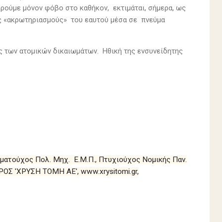
δρούμε μόνον φόβο στο καθήκον, εκτιμάται, σήμερα, ως
ίς «ακρωτηριασμούς» του εαυτού μέσα σε πνεύμα
ης των ατομικών δικαιωμάτων. Ηθική της ενσυνείδητης
ωματούχος Πολ. Μηχ. Ε.Μ.Π., Πτυχιούχος Νομικής Παν.
Σ 'ΧΡΥΣΗ ΤΟΜΗ ΑΕ', www.xrysitomi.gr,