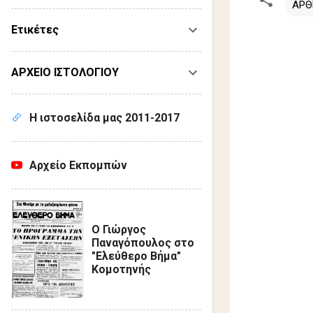
ΑΡΘ
Ετικέτες
Σ
χ
ΑΡΧΕΙΟ ΙΣΤΟΛΟΓΙΟΥ
ό
λ
Η ιστοσελίδα μας 2011-2017
ι
α
Αρχείο Εκπομπών
Ο Γιώργος
Παναγόπουλος στο
"Ελεύθερο Βήμα"
Κομοτηνής