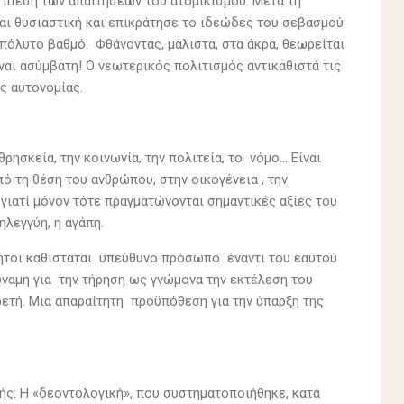
 πίεση των απαιτήσεων του ατομικισμού. Μετά τη
αι θυσιαστική και επικράτησε το ιδεώδες του σεβασμού
πόλυτο βαθμό. Φθάνοντας, μάλιστα, στα άκρα, θεωρείται
ναι ασύμβατη! Ο νεωτερικός πολιτισμός αντικαθιστά τις
ς αυτονομίας.
ησκεία, την κοινωνία, την πολιτεία, το νόμο… Είναι
πό τη θέση του ανθρώπου, στην οικογένεια , την
γιατί μόνον τότε πραγματώνονται σημαντικές αξίες του
ηλεγγύη, η αγάπη.
ήτοι καθίσταται υπεύθυνο πρόσωπο έναντι του εαυτού
δύναμη για την τήρηση ως γνώμονα την εκτέλεση του
αρετή. Μια απαραίτητη προϋπόθεση για την ύπαρξη της
κής: Η «δεοντολογική», που συστηματοποιήθηκε, κατά