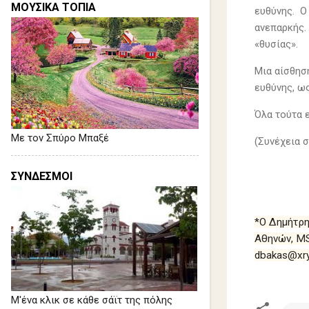
ΜΟΥΣΙΚΑ ΤΟΠΙΑ
ευθύνης. Ο
ανεπαρκής.
«θυσίας».
Μια αίσθησ
ευθύνης, ω
Όλα τούτα ε
Με τον Σπύρο Μπαξέ
(Συνέχεια 
Δημ
ΣΥΝΔΕΣΜΟΙ
02 
*Ο Δημήτρη
Αθηνών, M
dbakas@xry
Μ'ένα κλικ σε κάθε σάϊτ της πόλης