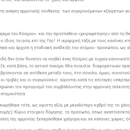
ιτη ανάγκη αρμονικής σύνθεσης των συγκρουόμενων εξαίρετων αυ
άγεμα του Κόσμου» και την προσπάθεια «χειραφέτησης» από τη Θ
 ίδιος τα ηνία, επί της Γης! Η ιεραρχική τάξη με τους κανόνες ε
ηκε και άρχισε η σταδιακή ανάδειξη του ατόμου- προσώπου, ως α
ειδή δεν ήταν δυνατόν να νοηθεί ένας Κόσμος με τυχαία κανονικό
ζε, κατά βάση, το αστικό πνεύμα. Μια ποικιλία διαφορετικών πρ
 βρίσκονται σε αντίθεση μεταξύ τους, στο σύνολο, όμως, συνιστο
 οι τριβές και οι συγκρούσεις αίρονται κατά τις επιταγές υπέρτε
ηρώνει τον προορισμό του συμβάλλοντας στην αρμονική τελειότητ
 ατομικότητα.
θεωρήθηκε τότε, ως ύψιστη αξία, με μεγαλύτερο εχθρό της το χάος
(τομής). Κύριο στοιχείο δόμησης το πρόσωπο, όπως αναπτύσσεται
 φάση της αρμονίας ξεπεράσθηκε γρήγορα και σε κάποιες χώρες, ό