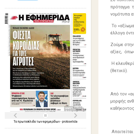
πρόταγμα τ
νομότυπα α
Το «αξίωμα
έλλογα όντ
Ζούμε στην
αξίες, όπως
Η ελευθερί
(θετικό).
Από τον «α
μορφής ανθ
καθήκοντος
Τα
πρωτοσέλιδα
των
εφημερίδων
-
protoselida
Απαιτείται