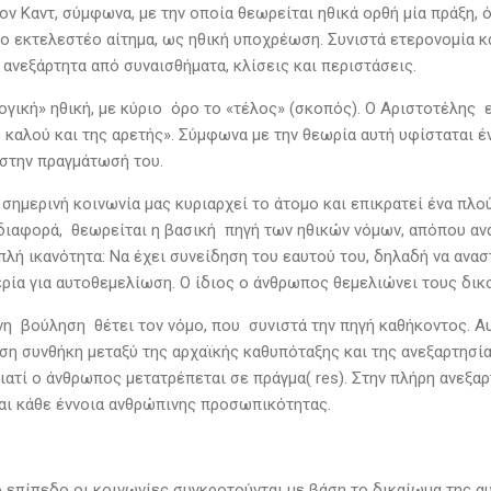
ον Καντ, σύμφωνα, με την οποία θεωρείται ηθικά ορθή μία πράξη,
το εκτελεστέο αίτημα, ως ηθική υποχρέωση. Συνιστά ετερονομία κ
 ανεξάρτητα από συναισθήματα, κλίσεις και περιστάσεις.
γική» ηθική, με κύριο όρο το «τέλος» (σκοπός). Ο Αριστοτέλης 
 καλού και της αρετής». Σύμφωνα με την θεωρία αυτή υφίσταται έν
στην πραγμάτωσή του.
 σημερινή κοινωνία μας κυριαρχεί το άτομο και επικρατεί ένα π
διαφορά, θεωρείται η βασική πηγή των ηθικών νόμων, απόπου αν
πλή ικανότητα: Να έχει συνείδηση του εαυτού του, δηλαδή να ανα
ερία για αυτοθεμελίωση. Ο ίδιος ο άνθρωπος θεμελιώνει τους δικ
η βούληση θέτει τον νόμο, που συνιστά την πηγή καθήκοντος. Αυτ
εση συνθήκη μεταξύ της αρχαϊκής καθυπόταξης και της ανεξαρτησί
ιατί ο άνθρωπος μετατρέπεται σε πράγμα( res). Στην πλήρη ανεξα
αι κάθε έννοια ανθρώπινης προσωπικότητας.
ό επίπεδο οι κοινωνίες συγκροτούνται με βάση το δικαίωμα της α