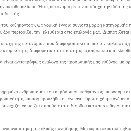
ην αυτοθεμελίωση. Ήτοι, αυτονομία με την αποδοχή την ιδέα της υ
ποδεκτός.
 του καθήκοντος», ως νομική έννοια συνιστά μορφή κατηγορικής
α, άρα περιορίζει την ελευθερία στις επιλογές μας. Διαποτίζετα
 εποχή της αυτονομίας, που διαφοροποιείται από την καθυπόταξη 
 ατομικότητα, διαφορετικότητα, ισότητα, αξιοπρέπεια και ελευθερ
α είναι αντιστρόφως ανάλογη της προσωπικής μας ευθύνης, με όρι
φηρημένο ανθρωπισμό» του απρόσωπου καθήκοντος περάσαμε στο
ρωπινότητα, επειδή προκλήθηκε ένα αγεφύρωτο χάσμα ανάμεσα σ
 συνεχίζει να παίζει σπουδαιότατο διορθωτικό και σταθεροποιητ
 ανασυγκρότηση της ηθικής συνείδησης. Μια «αριστοκρατική» ηθι