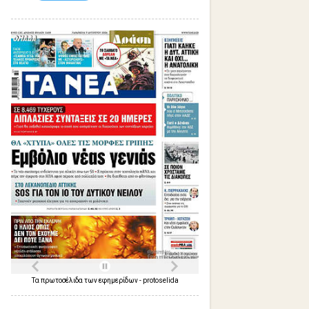
Τα
πρωτοσέλιδα
των
εφημερίδων
-
protoselida