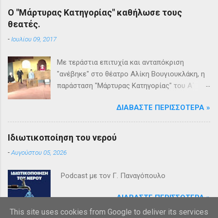
Ο "Μάρτυρας Κατηγορίας" καθήλωσε τους
θεατές.
-
Ιουλίου 09, 2017
Με τεράστια επιτυχία και ανταπόκριση
"ανέβηκε" στο θέατρο Αλίκη Βουγιουκλάκη, η
παράσταση "Μάρτυρας Κατηγορίας" του Α΄
Θεατρικού Εργαστηρίου του Δήμου
ΔΙΑΒΆΣΤΕ ΠΕΡΙΣΣΌΤΕΡΑ »
Βριλησσίων. Το θέατρο γέμισε και πάνω από
1500 θεατές και τις δύο βραδιές απόλαυσαν
κυριολεκτικά μία σπουδαία παράσταση
Ιδιωτικοποίηση του νερού
υψηλής δραματουργίας. Το έργο της Αγκάθα
-
Αυγούστου 05, 2026
Κρίστι καθήλωσε τους θεατρόφιλους σε όλη
τη διάρκειά του. Η σασπένς, το μυστήριο, η
Podcast με τον Γ. Παναγόπουλο
πλοκή, οι μεγάλες ανατροπές και ένα
μοναδικό φινάλε που απαντά σε όλα τα
ΔΙΑΒΆΣΤΕ ΠΕΡΙΣΣΌΤΕΡΑ »
ερωτήματα, σημάδεψαν όλους όσους
This site uses cookies from Google to deliver its services
παρακολούθησαν το έργο και τους έμειναν