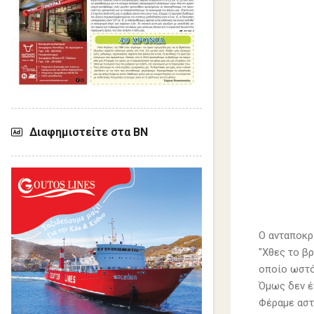
Διαφημιστείτε στα ΒΝ
Ο ανταποκρ
"Χθες το β
οποίο ωστ
Όμως δεν έ
Φέραμε αστ