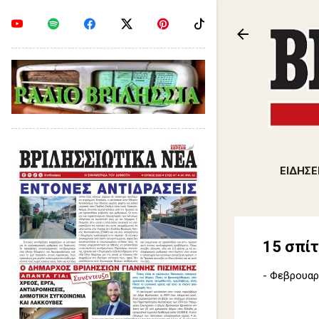
ΕΙΔΗΣΕ
15 σπί
-
Φεβρουαρί