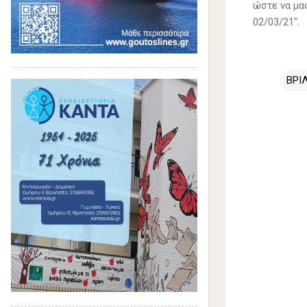
ώστε να μα
02/03/21".
ΒΡΙ
Σ
χ
ό
λ
ι
α