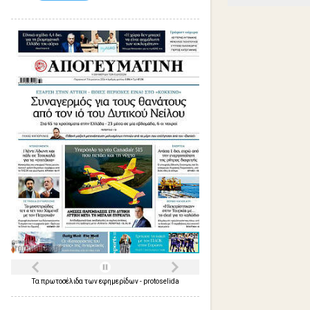
Τα
πρωτοσέλιδα
των
εφημερίδων
-
protoselida