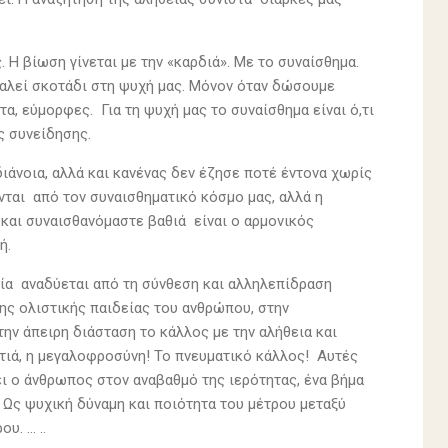
Η βίωση γίνεται με την «καρδιά». Με το συναίσθημα.
αλεί σκοτάδι στη ψυχή μας. Μόνον όταν δώσουμε
, εύμορφες. Για τη ψυχή μας το συναίσθημα είναι ό,τι
ης συνείδησης.
άνοια, αλλά και κανένας δεν έζησε ποτέ έντονα χωρίς
νται από τον συναισθηματικό κόσμο μας, αλλά η
 και συναισθανόμαστε βαθιά είναι ο αρμονικός
ή.
ία αναδύεται από τη σύνθεση και αλληλεπίδραση
της ολιστικής παιδείας του ανθρώπου, στην
την άπειρη διάσταση το κάλλος με την αλήθεια και
τιά, η μεγαλοφροσύνη! Το πνευματικό κάλλος! Αυτές
ι ο άνθρωπος στον αναβαθμό της ιερότητας, ένα βήμα
 Ως ψυχική δύναμη και ποιότητα του μέτρου μεταξύ
υ. … ..