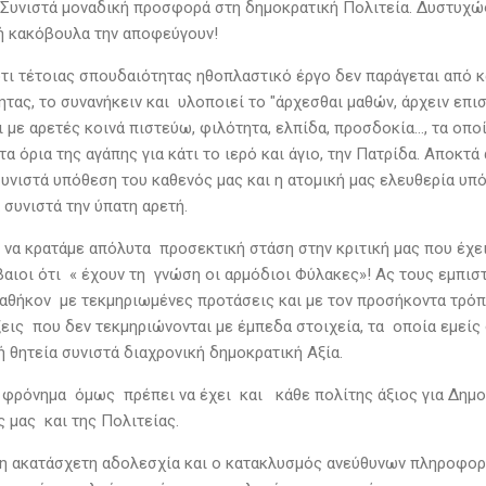
! Συνιστά μοναδική προσφορά στη δημοκρατική Πολιτεία. Δυστυχώς
ή κακόβουλα την αποφεύγουν!
τι τέτοιας σπουδαιότητας ηθοπλαστικό έργο δεν παράγεται από κα
ητας, το συνανήκειν και υλοποιεί το "άρχεσθαι μαθών, άρχειν επι
 με αρετές κοινά πιστεύω, φιλότητα, ελπίδα, προσδοκία…, τα οπο
τα όρια της αγάπης για κάτι το ιερό και άγιο, την Πατρίδα. Αποκτ
υνιστά υπόθεση του καθενός μας και η ατομική μας ελευθερία υπό
 συνιστά την ύπατη αρετή.
να κρατάμε απόλυτα προσεκτική στάση στην κριτική μας που έχ
βαιοι ότι « έχουν τη γνώση οι αρμόδιοι Φύλακες»! Ας τους εμπισ
καθήκον με τεκμηριωμένες προτάσεις και με τον προσήκοντα τρό
ξεις που δεν τεκμηριώνονται με έμπεδα στοιχεία, τα οποία εμείς
ή θητεία συνιστά διαχρονική δημοκρατική Αξία.
φρόνημα όμως πρέπει να έχει και κάθε πολίτης άξιος για Δημ
 μας και της Πολιτείας.
 ακατάσχετη αδολεσχία και ο κατακλυσμός ανεύθυνων πληροφορι