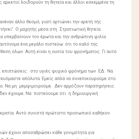
 αρκετοί λοιδορούν τη θητεία και άλλοι εσκεμμένα τη
νέναν άλλο θεσμό, γιατί αρτιώνει την αρετή τής
στήσει". Ο μαχητής μέσα στη Στρατιωτική θητεία
ία υπερβαίνουν τον έρωτα και την ανθρώπινη φιλία
ά αυτόνομα ένα μεγάλο πιστεύω: ότι το καλό της
θεση όλων. Αυτή είναι η ουσία του φρονήματος. Γι΄αυτό
ει επιπτώσεις στο υγιές ψυχικό φρόνημα των ΕΔ. Να
τευόμαστε απόλυτα. Εμείς απλά να συνεπικουρούμε στο
πο. Να μη μεμψιμοιρούμε. Δεν αρμόζουν παρατηρήσεις
 δεν έχουμε. Να πιστεύουμε ότι η δημιουργική
οκρατία. Αυτό συνιστά πρώτιστο προσωπικό καθήκον
ών έχουν αποσαθρώσει κάθε γονιμότητα για