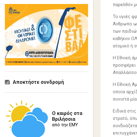
παρελθόν μ
Το υγιές φ
Άνθρωπο ως
των παιδιώ
καθήκον ΟΛ
ατομι
Η Εθνική ά
προσφέρει η
Απαλλάσσοντ
Αποκτήστε συνδρομή
Η Εθνική Άμ
οποία αρχίζ
συνιστά μία
Ειδικά στι
Ο καιρός στα
στρατό, όπω
Βριλήσσια
από την ΕΜΥ
συνδυάζετα
επιτυγχάνε