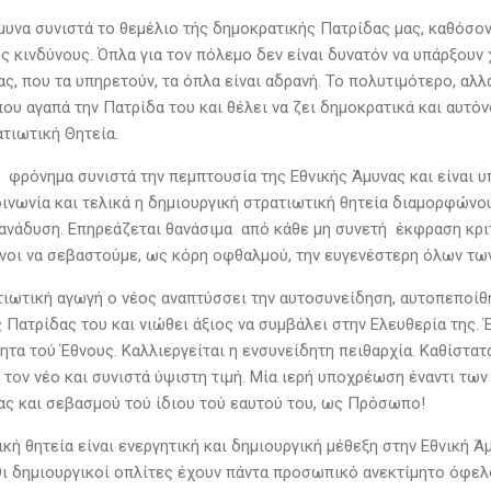
μυνα συνιστά το θεμέλιο τής δημοκρατικής Πατρίδας μας, καθόσο
ς κινδύνους. Όπλα για τον πόλεμο δεν είναι δυνατόν να υπάρξουν
ς, που τα υπηρετούν, τα όπλα είναι αδρανή. Το πολυτιμότερο, αλλά
ου αγαπά την Πατρίδα του και θέλει να ζει δημοκρατικά και αυτόν
ατιωτική Θητεία.
 φρόνημα συνιστά την πεμπτουσία της Εθνικής Άμυνας και είναι 
οινωνία και τελικά η δημιουργική στρατιωτική θητεία διαμορφώνο
 ανάδυση. Επηρεάζεται θανάσιμα από κάθε μη συνετή έκφραση κριτ
οι να σεβαστούμε, ως κόρη οφθαλμού, την ευγενέστερη όλων τ
τιωτική αγωγή ο νέος αναπτύσσει την αυτοσυνείδηση, αυτοπεποίθησ
ς Πατρίδας του και νιώθει άξιος να συμβάλει στην Ελευθερία της. 
ητα τού Έθνους. Καλλιεργείται η ενσυνείδητη πειθαρχία. Καθίστα
τον νέο και συνιστά ύψιστη τιμή. Μία ιερή υποχρέωση έναντι των
ας και σεβασμού τού ίδιου τού εαυτού του, ως Πρόσωπο!
κή θητεία είναι ενεργητική και δημιουργική μέθεξη στην Εθνική Ά
Οι δημιουργικοί οπλίτες έχουν πάντα προσωπικό ανεκτίμητο όφελ