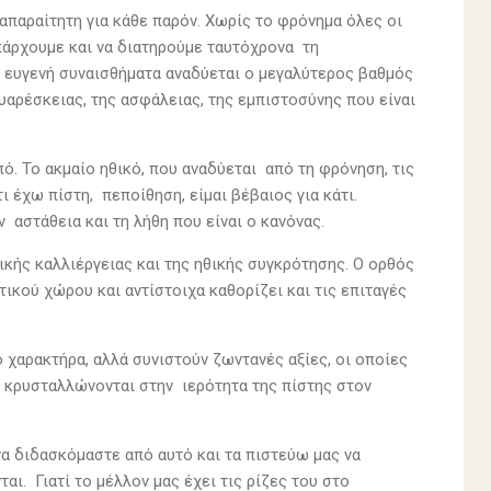
 απαραίτητη για κάθε παρόν. Χωρίς το φρόνημα όλες οι
πάρχουμε και να διατηρούμε ταυτόχρονα τη
ό ευγενή συναισθήματα αναδύεται ο μεγαλύτερος βαθμός
αρέσκειας, της ασφάλειας, της εμπιστοσύνης που είναι
πό. Το ακμαίο ηθικό, που αναδύεται από τη φρόνηση, τις
ι έχω πίστη, πεποίθηση, είμαι βέβαιος για κάτι.
 αστάθεια και τη λήθη που είναι ο κανόνας.
ικής καλλιέργειας και της ηθικής συγκρότησης. Ο ορθός
τικού χώρου και αντίστοιχα καθορίζει και τις επιταγές
ό χαρακτήρα, αλλά συνιστούν ζωντανές αξίες, οι οποίες
ι κρυσταλλώνονται στην ιερότητα της πίστης στον
να διδασκόμαστε από αυτό και τα πιστεύω μας να
ι. Γιατί το μέλλον μας έχει τις ρίζες του στο