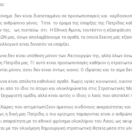
ας.
ρόνημα δεν είναι διατεταγμένο σε προσωποπαγείς και κερδοσκοπ
 ανθρώπινο γένος. Τότε το όραμα της ύπαρξης της Πατρίδας καθ
ν της, ως πιστεύω ότι: Η Εθνική Άμυνα, τουτέστιν η εξασφάλιση
ΩΝ μας, όσων απολαμβάνουμε τα αγαθά, τα οποία Εκείνη μάς εξασ
κό ή συλλογικό είναι δυνατόν ν
μυνα δεν είναι υπόθεση μόνον των Λειτουργών της, αλλά όλων όσω
 Πατρίδα μας. Γι' αυτό είναι προσωποπαγές καθήκον η στρατιωτική
αι μόνον, όσοι δεν είναι όντως ικανοί. Ο ιδρώτας και το αίμα δε
υνα είναι απόλυτα καθολικό αγαθό. Χωρίς υγιές κοινωνικό, οικονο
ει από το ίδιο το άτομο και ολοκληρώνεται στις Στρατιωτικές Μο
 ξεχωριστή ομάδα, αλλά είναι αυτός ο ίδιος ο λαός που αποτελεί 
ς Χώρες που αντιμετωπίζουν άμεσους κινδύνους ακεραιότητας και 
ς η δική μας Πατρίδα, ο πιο κρίσιμος παράγοντας είναι ο ανθρώπ
ι απαραίτητα με το εθνικό φρόνημα ολοκλήρου του Λαού, ως αειφό
ται με την ολιγόμηνη δημιουργική στρατιωτική θητεία μέσα στο γό