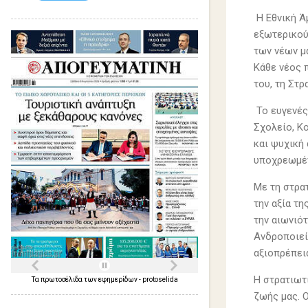
Η Εθνική Ά
εξωτερικού
των νέων μα
Κάθε νέος π
του, τη Στρ
Το ευγενές
Σχολείο, Κ
και ψυχική
υποχρεωμέν
Με τη στρα
την αξία τη
την αιωνιότ
Ανδροποιεί 
αξιοπρέπει
Η στρατιωτι
Τα
πρωτοσέλιδα
των
εφημερίδων
-
protoselida
ζωής μας. 