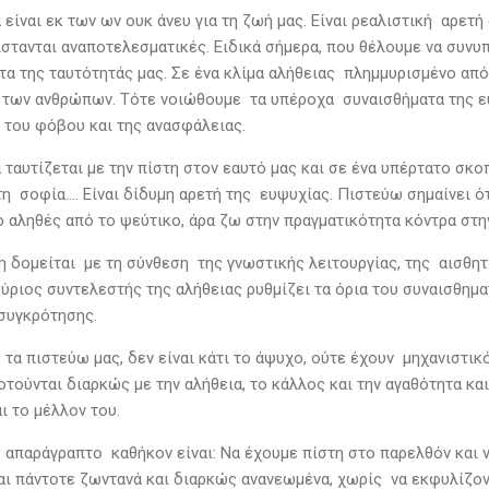
είναι εκ των ων ουκ άνευ για τη ζωή μας. Είναι ρεαλιστική αρετή
ίστανται αναποτελεσματικές. Ειδικά σήμερα, που θέλουμε να συνυ
τα της ταυτότητάς μας. Σε ένα κλίμα αλήθειας πλημμυρισμένο απ
 των ανθρώπων. Τότε νοιώθουμε τα υπέροχα συναισθήματα της ευ
α του φόβου και της ανασφάλειας.
ταυτίζεται με την πίστη στον εαυτό μας και σε ένα υπέρτατο σκο
τη σοφία…. Είναι δίδυμη αρετή της ευψυχίας. Πιστεύω σημαίνει ότ
ο αληθές από το ψεύτικο, άρα ζω στην πραγματικότητα κόντρα στην
η δομείται με τη σύνθεση της γνωστικής λειτουργίας, της αισθητ
ύριος συντελεστής της αλήθειας ρυθμίζει τα όρια του συναισθημα
 συγκρότησης.
 τα πιστεύω μας, δεν είναι κάτι το άψυχο, ούτε έχουν μηχανιστικ
τούνται διαρκώς με την αλήθεια, το κάλλος και την αγαθότητα κα
ι το μέλλον του.
ς απαράγραπτο καθήκον είναι: Να έχουμε πίστη στο παρελθόν και 
ι πάντοτε ζωντανά και διαρκώς ανανεωμένα, χωρίς να εκφυλίζοντα