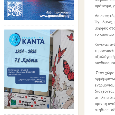
πρόταγμα, γ
Δε σκεφτόμ
Όχι, όμως,
μορφές στο
το καύσιμο 
Κανένας άν
τη συναισθ
αξιολόγησή
συνδυασμός
Στον χώρο 
ορμέμφυτων
εναρμονισμ
διαχέονται
οι λεπτότα
πριν τη αγ
ακηδίας- αδ