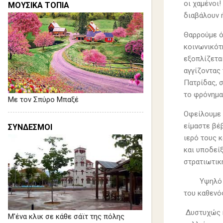
οι χαμένοι
ΜΟΥΣΙΚΑ ΤΟΠΙΑ
διαβάλουν 
Θαρρούμε ό
κοινωνικότ
εξοπλίζεται
αγγίζοντας 
Πατρίδας, σ
το φρόνημα
Με τον Σπύρο Μπαξέ
Οφείλουμε 
είμαστε βέ
ΣΥΝΔΕΣΜΟΙ
ιερό τους 
και υποδεί
στρατιωτικ
Υψηλό 
του καθενός
Δυστυχώς η
Μ'ένα κλικ σε κάθε σάϊτ της πόλης