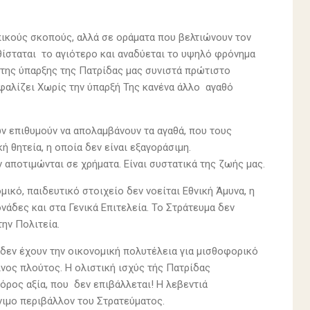
ικούς σκοπούς, αλλά σε οράματα που βελτιώνουν τον
ίσταται το αγιότερο και αναδύεται το υψηλό φρόνημα
 της ύπαρξης της Πατρίδας μας συνιστά πρώτιστο
φαλίζει Χωρίς την ύπαρξή Της κανένα άλλο αγαθό
α υπάρξει.
ν επιθυμούν να απολαμβάνουν τα αγαθά, που τους
 θητεία, η οποία δεν είναι εξαγοράσιμη.
ν αποτιμώνται σε χρήματα. Είναι συστατικά της ζωής μας.
μικό, παιδευτικό στοιχείο δεν νοείται Εθνική Άμυνα, η
νάδες και στα Γενικά Επιτελεία. Το Στράτευμα δεν
την Πολιτεία.
δεν έχουν την οικονομική πολυτέλεια για μισθοφορικό
ινος πλούτος. Η ολιστική ισχύς τής Πατρίδας
ρος αξία, που δεν επιβάλλεται! Η λεβεντιά
νιμο περιβάλλον του Στρατεύματος.