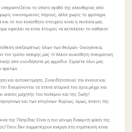
ν υπερασπίζεται το ύπατο αγαθό της ελευθερίας από
 χωρίς οικονομικούς πόρους, αλλά χωρίς το φρόνημα
 και το πιο ευαίσθητο στοιχείο είναι η νεολαία μας.
ομα οφείλει να είναι έτοιμος να εκτελέσει το καθήκον
υπόθεση ανεξαιρέτως όλων των θεσμών. Οικογένεια,
υν τον τρόπο σκέψης μας. Η πλέον ευαίσθητη πνευματική
ικής από οιονδήποτε μη αρμόδιο. Είμαστε όλοι μας
ων αρετών.
η και αυτοεκτίμηση...Συνειδητοποιεί την έννοια και
Έτσι διευρύνονται τα στενά ατομικά του όρια μέχρι και
ται ικανός μαχητής του πολέμου και της ζωής!
 προγόνων και των επιγόνων. Κυρίως, όμως, έναντι της
μυνα της Πατρίδας Είναι η πιο γόνιμη διακριτή φάση της
ος! Όσοι δεν συμμετέχουν ενεργά στη στράτευση είναι