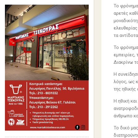
Το φρόνημα 
αρετές καθ
μοναδικότη
ελευθερίας
τα αντίδοτ
Το φρόνημα 
εμπειρίες, 
Διακρίνω τ
Η συνείδησ
λόγος, ως κ
της ηθικής
Η ηθική και
ανατροφοδο
άνθρωπο κα
Το δικό μα
διατηρούντα