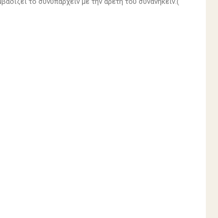
βαδίζει το συνυπάρχειν με την αρετή τού συνανήκειν.(