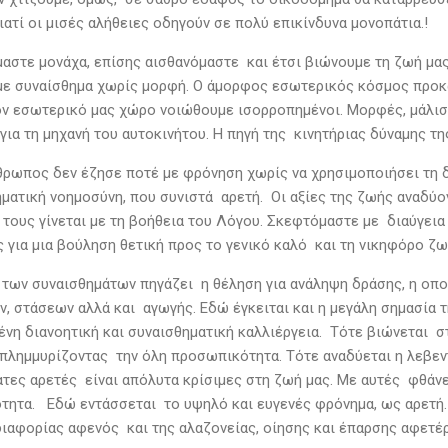
ιατί οι μισές αλήθειες οδηγούν σε πολύ επικίνδυνα μονοπάτια.!
αστε μονάχα, επίσης αισθανόμαστε και έτσι βιώνουμε τη ζωή μας. 
 με συναίσθημα χωρίς μορφή. Ο άμορφος εσωτερικός κόσμος προκ
ν εσωτερικό μας χώρο νοιώθουμε ισορροπημένοι. Μορφές, μάλιστα
για τη μηχανή του αυτοκινήτου. Η πηγή της κινητήριας δύναμης τ
θρωπος δεν έζησε ποτέ με φρόνηση χωρίς να χρησιμοποιήσει τη δι
ηματική νοημοσύνη, που συνιστά αρετή. Οι αξίες της ζωής αναδύο
 τους γίνεται με τη βοήθεια του Λόγου. Σκεφτόμαστε με διαύγεια
 για μια βούληση θετική προς το γενικό καλό και τη νικηφόρο ζω
των συναισθημάτων πηγάζει η θέληση για ανάληψη δράσης, η οπο
, στάσεων αλλά και αγωγής. Εδώ έγκειται και η μεγάλη σημασία 
ένη διανοητική και συναισθηματική καλλιέργεια. Τότε βιώνεται σ
 πλημμυρίζοντας την όλη προσωπικότητα. Τότε αναδύεται η λεβεν
τες αρετές είναι απόλυτα κρίσιμες στη ζωή μας. Με αυτές φθάνε
ιότητα. Εδώ εντάσσεται το υψηλό και ευγενές φρόνημα, ως αρετή.
ιαφορίας αφενός και της αλαζονείας, οίησης και έπαρσης αφετέρο