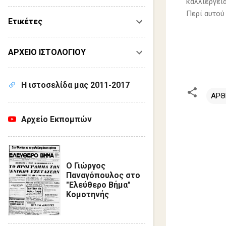
καλλιέργεια
Περί αυτού
Ετικέτες
Δημ
ΑΡΧΕΙΟ ΙΣΤΟΛΟΓΙΟΥ
Ια
Η ιστοσελίδα μας 2011-2017
ΑΡΘ
Αρχείο Εκπομπών
Σ
χ
ό
λ
Ο Γιώργος
Παναγόπουλος στο
ι
"Ελεύθερο Βήμα"
α
Κομοτηνής