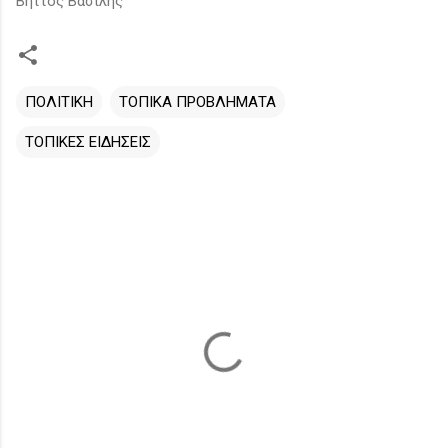
Βήττος Βασίλης
ΠΟΛΙΤΙΚΗ
ΤΟΠΙΚΑ ΠΡΟΒΛΗΜΑΤΑ
ΤΟΠΙΚΕΣ ΕΙΔΗΣΕΙΣ
Σ
χ
ό
λ
ι
α