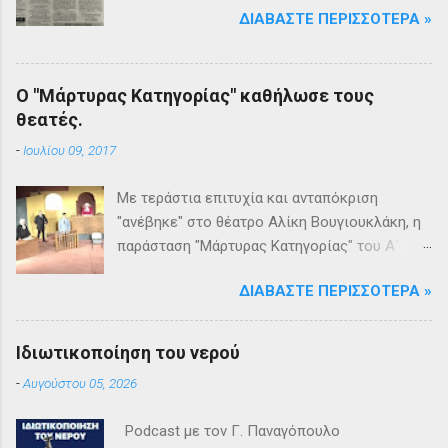
ΔΙΑΒΆΣΤΕ ΠΕΡΙΣΣΌΤΕΡΑ »
Ο "Μάρτυρας Κατηγορίας" καθήλωσε τους
θεατές.
-
Ιουλίου 09, 2017
Με τεράστια επιτυχία και ανταπόκριση
"ανέβηκε" στο θέατρο Αλίκη Βουγιουκλάκη, η
παράσταση "Μάρτυρας Κατηγορίας" του Α΄
Θεατρικού Εργαστηρίου του Δήμου
ΔΙΑΒΆΣΤΕ ΠΕΡΙΣΣΌΤΕΡΑ »
Βριλησσίων. Το θέατρο γέμισε και πάνω από
1500 θεατές και τις δύο βραδιές απόλαυσαν
κυριολεκτικά μία σπουδαία παράσταση
Ιδιωτικοποίηση του νερού
υψηλής δραματουργίας. Το έργο της Αγκάθα
-
Αυγούστου 05, 2026
Κρίστι καθήλωσε τους θεατρόφιλους σε όλη
τη διάρκειά του. Η σασπένς, το μυστήριο, η
Podcast με τον Γ. Παναγόπουλο
πλοκή, οι μεγάλες ανατροπές και ένα