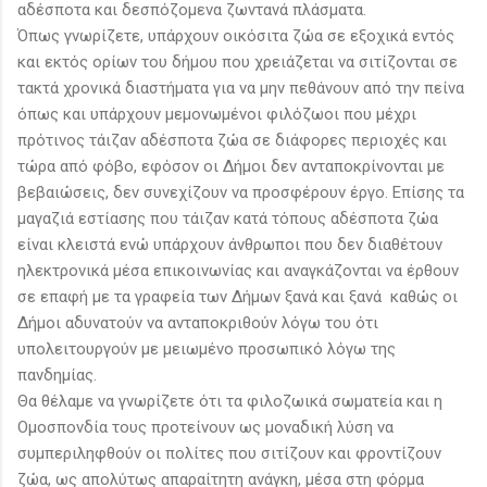
αδέσποτα και δεσπόζομενα ζωντανά πλάσματα.
Όπως γνωρίζετε, υπάρχουν οικόσιτα ζώα σε εξοχικά εντός
και εκτός ορίων του δήμου που χρειάζεται να σιτίζονται σε
τακτά χρονικά διαστήματα για να μην πεθάνουν από την πείνα
όπως και υπάρχουν μεμονωμένοι φιλόζωοι που μέχρι
πρότινος τάιζαν αδέσποτα ζώα σε διάφορες περιοχές και
τώρα από φόβο, εφόσον οι Δήμοι δεν ανταποκρίνονται με
βεβαιώσεις, δεν συνεχίζουν να προσφέρουν έργο. Επίσης τα
μαγαζιά εστίασης που τάιζαν κατά τόπους αδέσποτα ζώα
είναι κλειστά ενώ υπάρχουν άνθρωποι που δεν διαθέτουν
ηλεκτρονικά μέσα επικοινωνίας και αναγκάζονται να έρθουν
σε επαφή με τα γραφεία των Δήμων ξανά και ξανά καθώς οι
Δήμοι αδυνατούν να ανταποκριθούν λόγω του ότι
υπολειτουργούν με μειωμένο προσωπικό λόγω της
πανδημίας.
Θα θέλαμε να γνωρίζετε ότι τα φιλοζωικά σωματεία και η
Ομοσπονδία τους προτείνουν ως μοναδική λύση να
συμπεριληφθούν οι πολίτες που σιτίζουν και φροντίζουν
ζώα, ως απολύτως απαραίτητη ανάγκη, μέσα στη φόρμα