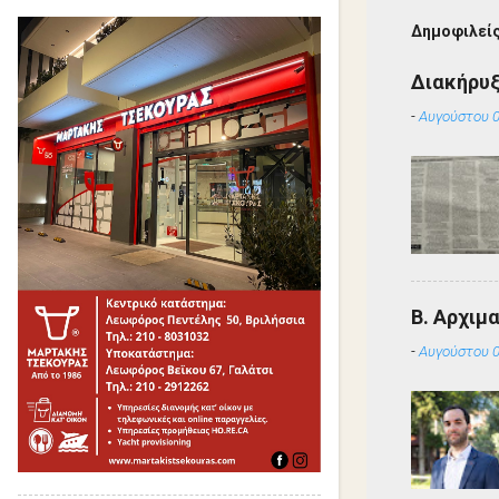
Δημοφιλείς
Διακήρυ
-
Αυγούστου 0
Β. Αρχιμ
-
Αυγούστου 0