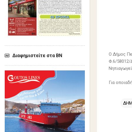
Ο Δήμος Πε
Διαφημιστείτε στα ΒΝ
Φ.6/58012/
Νηπιαγωγεί
Για οποιαδ
ΔΗΜ
Σ
χ