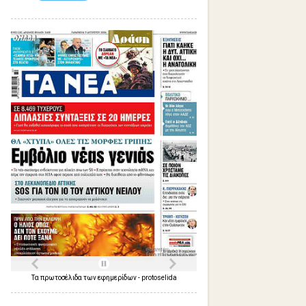
Τα
πρωτοσέλιδα
των
εφημερίδων
-
protoselida